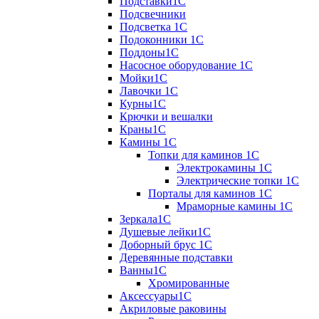
Подставки1С
Подсвечники
Подсветка 1С
Подоконники 1С
Поддоны1С
Насосное оборудование 1С
Мойки1С
Лавочки 1С
Курны1С
Крючки и вешалки
Краны1С
Камины 1C
Топки для каминов 1C
Электрокамины 1С
Электрические топки 1C
Порталы для каминов 1С
Мраморные камины 1C
Зеркала1С
Душевые лейки1С
Доборный брус 1С
Деревянные подставки
Ванны1С
Хромированные
Аксессуары1С
Акриловые раковины