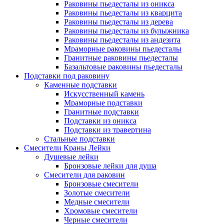
Раковины пьедесталы из оникса
Раковины пьедесталы из кварцита
Раковины пьедесталы из дерева
Раковины пьедесталы из булыжника
Раковины пьедесталы из андезита
Мраморные раковины пьедесталы
Гранитные раковины пьедесталы
Базальтовые раковины пьедесталы
Подставки под раковину
Каменные подставки
Искусственный камень
Мраморные подставки
Гранитные подставки
Подставки из оникса
Подставки из травертина
Стальные подставки
Смесители Краны Лейки
Душевые лейки
Бронзовые лейки для душа
Смесители для раковин
Бронзовые смесители
Золотые смесители
Медные смесители
Хромовые смесители
Черные смесители