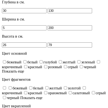
Глубина в см.
Ширина в см.
Высота в см.
Цвет основной
бежевый
белый
голубой
желтый
зеленый
коричневый
красный
розовый
серый
черный
Показать еще
Цвет фрагментов
бежевый
белый
желтый
золотой
коричневый
красный
оранжевый
салатовый
серый
черный
Показать еще
Цвет вкраплений