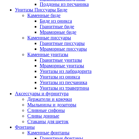
Поддоны из песчаника
Унитазы Писсуары Биде
Каменные биде
Биде из оникса
Гранитные биде
Мраморные биде
Каменные писсуары
Гранитные писсуары
Мраморные писсуары
Каменные унитазы
Гранитные унитазы
Мраморные унитазы
Унитазы из лабрадорита
Унитазы из оникса
Унитазы из песчаника
Унитазы из травертина
Аксессуары и фурнитура
Держатели и крючки
Мыльницы и дозаторы
Сливные сифоны
Сливы донные
Стаканы для щеток
Фонтаны
Каменные фонтаны
Гранитные фонтаны