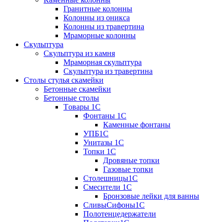
Гранитные колонны
Колонны из оникса
Колонны из травертина
Мраморные колонны
Скульптура
Скульптура из камня
Мраморная скульптура
Скульптура из травертина
Столы стулья скамейки
Бетонные скамейки
Бетонные столы
Tовары 1C
Фонтаны 1C
Каменные фонтаны
УПБ1С
Унитазы 1С
Топки 1С
Дровяные топки
Газовые топки
Столешницы1С
Смесители 1С
Бронзовые лейки для ванны
СливыСифоны1С
Полотенцедержатели