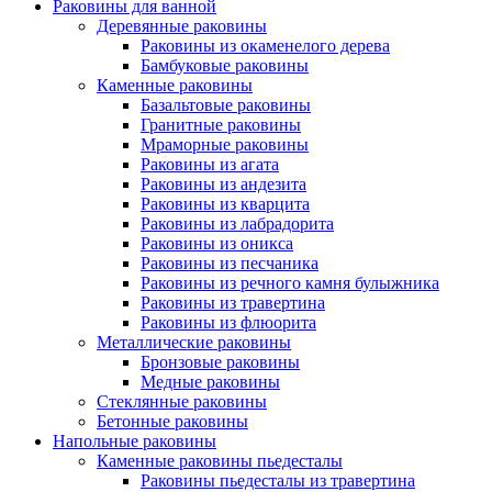
Раковины для ванной
Деревянные раковины
Раковины из окаменелого дерева
Бамбуковые раковины
Каменные раковины
Базальтовые раковины
Гранитные раковины
Мраморные раковины
Раковины из агата
Раковины из андезита
Раковины из кварцита
Раковины из лабрадорита
Раковины из оникса
Раковины из песчаника
Раковины из речного камня булыжника
Раковины из травертина
Раковины из флюорита
Металлические раковины
Бронзовые раковины
Медные раковины
Стеклянные раковины
Бетонные раковины
Напольные раковины
Каменные раковины пьедесталы
Раковины пьедесталы из травертина