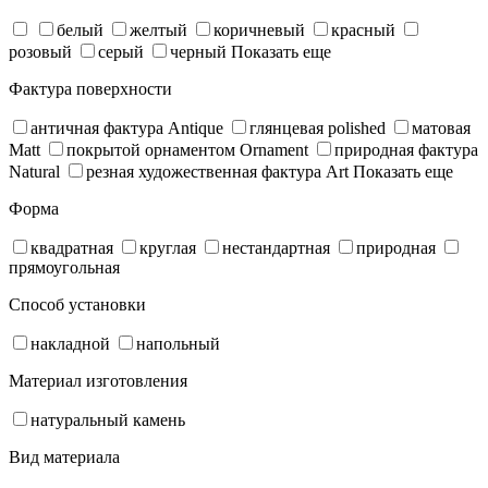
белый
желтый
коричневый
красный
розовый
серый
черный
Показать еще
Фактура поверхности
античная фактура Antique
глянцевая polished
матовая
Matt
покрытой орнаментом Ornament
природная фактура
Natural
резная художественная фактура Art
Показать еще
Форма
квадратная
круглая
нестандартная
природная
прямоугольная
Способ установки
накладной
напольный
Материал изготовления
натуральный камень
Вид материала