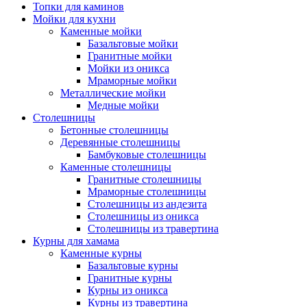
Топки для каминов
Мойки для кухни
Каменные мойки
Базальтовые мойки
Гранитные мойки
Мойки из оникса
Мраморные мойки
Металлические мойки
Медные мойки
Столешницы
Бетонные столешницы
Деревянные столешницы
Бамбуковые столешницы
Каменные столешницы
Гранитные столешницы
Мраморные столешницы
Столешницы из андезита
Столешницы из оникса
Столешницы из травертина
Курны для хамама
Каменные курны
Базальтовые курны
Гранитные курны
Курны из оникса
Курны из травертина