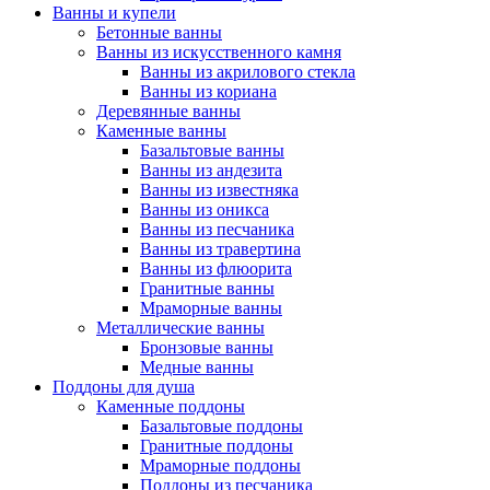
Ванны и купели
Бетонные ванны
Ванны из искусственного камня
Ванны из акрилового стекла
Ванны из кориана
Деревянные ванны
Каменные ванны
Базальтовые ванны
Ванны из андезита
Ванны из известняка
Ванны из оникса
Ванны из песчаника
Ванны из травертина
Ванны из флюорита
Гранитные ванны
Мраморные ванны
Металлические ванны
Бронзовые ванны
Медные ванны
Поддоны для душа
Каменные поддоны
Базальтовые поддоны
Гранитные поддоны
Мраморные поддоны
Поддоны из песчаника