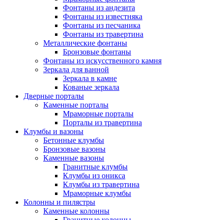
Фонтаны из андезита
Фонтаны из известняка
Фонтаны из песчаника
Фонтаны из травертина
Металлические фонтаны
Бронзовые фонтаны
Фонтаны из искусственного камня
Зеркала для ванной
Зеркала в камне
Кованые зеркала
Дверные порталы
Каменные порталы
Мраморные порталы
Порталы из травертина
Клумбы и вазоны
Бетонные клумбы
Бронзовые вазоны
Каменные вазоны
Гранитные клумбы
Клумбы из оникса
Клумбы из травертина
Мраморные клумбы
Колонны и пилястры
Каменные колонны
Гранитные колонны