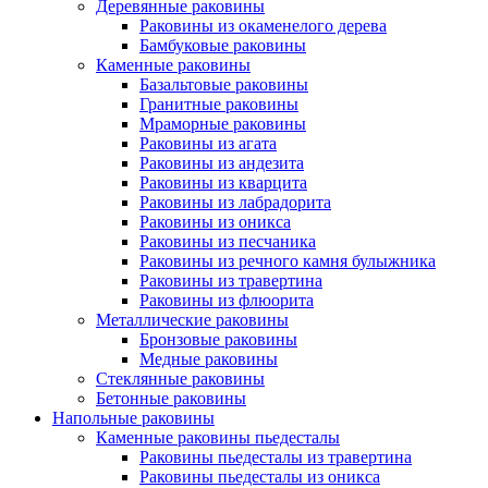
Деревянные раковины
Раковины из окаменелого дерева
Бамбуковые раковины
Каменные раковины
Базальтовые раковины
Гранитные раковины
Мраморные раковины
Раковины из агата
Раковины из андезита
Раковины из кварцита
Раковины из лабрадорита
Раковины из оникса
Раковины из песчаника
Раковины из речного камня булыжника
Раковины из травертина
Раковины из флюорита
Металлические раковины
Бронзовые раковины
Медные раковины
Стеклянные раковины
Бетонные раковины
Напольные раковины
Каменные раковины пьедесталы
Раковины пьедесталы из травертина
Раковины пьедесталы из оникса