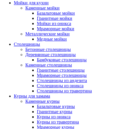
Мойки для кухни
Каменные мойки
Базальтовые мойки
Гранитные мойки
Мойки из оникса
Мраморные мойки
Металлические мойки
Медные мойки
Столешницы
Бетонные столешницы
Деревянные столешницы
Бамбуковые столешницы
Каменные столешницы
Гранитные столешницы
Мраморные столешницы
Столешницы из андезита
Столешницы из оникса
Столешницы из травертина
Курны для хамама
Каменные курны
Базальтовые курны
Гранитные курны
Курны из оникса
Курны из травертина
Мраморные курны