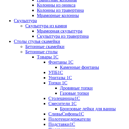
Колонны из оникса
Колонны из травертина
Мраморные колонны
Скульптура
Скульптура из камня
Мраморная скульптура
Скульптура из травертина
Столы стулья скамейки
Бетонные скамейки
Бетонные столы
Tовары 1C
Фонтаны 1C
Каменные фонтаны
УПБ1С
Унитазы 1С
Топки 1С
Дровяные топки
Газовые топки
Столешницы1С
Смесители 1С
Бронзовые лейки для ванны
СливыСифоны1С
Полотенцедержатели
Подставки1С