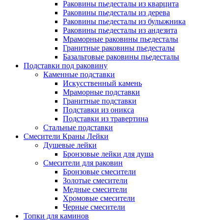
Раковины пьедесталы из кварцита
Раковины пьедесталы из дерева
Раковины пьедесталы из булыжника
Раковины пьедесталы из андезита
Мраморные раковины пьедесталы
Гранитные раковины пьедесталы
Базальтовые раковины пьедесталы
Подставки под раковину
Каменные подставки
Искусственный камень
Мраморные подставки
Гранитные подставки
Подставки из оникса
Подставки из травертина
Стальные подставки
Смесители Краны Лейки
Душевые лейки
Бронзовые лейки для душа
Смесители для раковин
Бронзовые смесители
Золотые смесители
Медные смесители
Хромовые смесители
Черные смесители
Топки для каминов