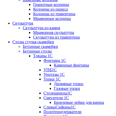
Гранитные колонны
Колонны из оникса
Колонны из травертина
Мраморные колонны
Скульптура
Скульптура из камня
Мраморная скульптура
Скульптура из травертина
Столы стулья скамейки
Бетонные скамейки
Бетонные столы
Tовары 1C
Фонтаны 1C
Каменные фонтаны
УПБ1С
Унитазы 1С
Топки 1С
Дровяные топки
Газовые топки
Столешницы1С
Смесители 1С
Бронзовые лейки для ванны
СливыСифоны1С
Полотенцедержатели