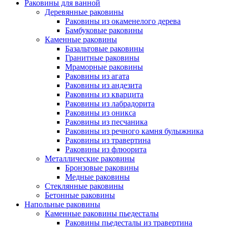
Раковины для ванной
Деревянные раковины
Раковины из окаменелого дерева
Бамбуковые раковины
Каменные раковины
Базальтовые раковины
Гранитные раковины
Мраморные раковины
Раковины из агата
Раковины из андезита
Раковины из кварцита
Раковины из лабрадорита
Раковины из оникса
Раковины из песчаника
Раковины из речного камня булыжника
Раковины из травертина
Раковины из флюорита
Металлические раковины
Бронзовые раковины
Медные раковины
Стеклянные раковины
Бетонные раковины
Напольные раковины
Каменные раковины пьедесталы
Раковины пьедесталы из травертина