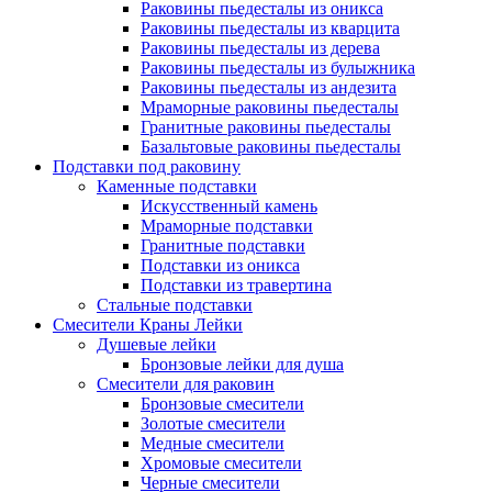
Раковины пьедесталы из оникса
Раковины пьедесталы из кварцита
Раковины пьедесталы из дерева
Раковины пьедесталы из булыжника
Раковины пьедесталы из андезита
Мраморные раковины пьедесталы
Гранитные раковины пьедесталы
Базальтовые раковины пьедесталы
Подставки под раковину
Каменные подставки
Искусственный камень
Мраморные подставки
Гранитные подставки
Подставки из оникса
Подставки из травертина
Стальные подставки
Смесители Краны Лейки
Душевые лейки
Бронзовые лейки для душа
Смесители для раковин
Бронзовые смесители
Золотые смесители
Медные смесители
Хромовые смесители
Черные смесители