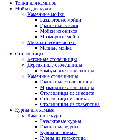
Топки для каминов
Мойки для кухни
Каменные мойки
Базальтовые мойки
Гранитные мойки
Мойки из оникса
Мраморные мойки
Металлические мойки
Медные мойки
Столешницы
Бетонные столешницы
Деревянные столешницы
Бамбуковые столешницы
Каменные столешницы
Гранитные столешницы
Мраморные столешницы
Столешницы из андезита
Столешницы из оникса
Столешницы из травертина
Курны для хамама
Каменные курны
Базальтовые курны
Гранитные курны
Курны из оникса
Курны из травертина