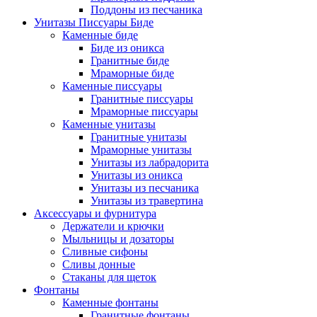
Поддоны из песчаника
Унитазы Писсуары Биде
Каменные биде
Биде из оникса
Гранитные биде
Мраморные биде
Каменные писсуары
Гранитные писсуары
Мраморные писсуары
Каменные унитазы
Гранитные унитазы
Мраморные унитазы
Унитазы из лабрадорита
Унитазы из оникса
Унитазы из песчаника
Унитазы из травертина
Аксессуары и фурнитура
Держатели и крючки
Мыльницы и дозаторы
Сливные сифоны
Сливы донные
Стаканы для щеток
Фонтаны
Каменные фонтаны
Гранитные фонтаны