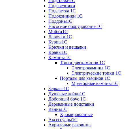
Подставки1С
Подсвечники
Подсветка 1С
Подоконники 1С
Поддоны1С
Насосное оборудование 1С
Мойки1С
Лавочки 1С
Курны1С
Крючки и вешалки
Краны1С
Камины 1C
Топки для каминов 1C
Электрокамины 1С
Электрические топки 1C
Порталы для каминов 1С
Мраморные камины 1C
Зеркала1С
Душевые лейки1С
Доборный брус 1С
Деревянные подставки
Ванны1С
Хромированные
Аксессуары1С
Акриловые раковины