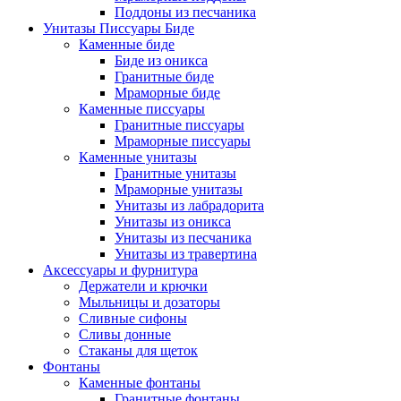
Поддоны из песчаника
Унитазы Писсуары Биде
Каменные биде
Биде из оникса
Гранитные биде
Мраморные биде
Каменные писсуары
Гранитные писсуары
Мраморные писсуары
Каменные унитазы
Гранитные унитазы
Мраморные унитазы
Унитазы из лабрадорита
Унитазы из оникса
Унитазы из песчаника
Унитазы из травертина
Аксессуары и фурнитура
Держатели и крючки
Мыльницы и дозаторы
Сливные сифоны
Сливы донные
Стаканы для щеток
Фонтаны
Каменные фонтаны
Гранитные фонтаны