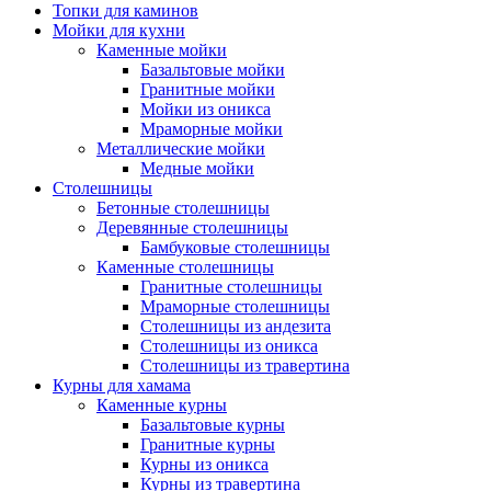
Топки для каминов
Мойки для кухни
Каменные мойки
Базальтовые мойки
Гранитные мойки
Мойки из оникса
Мраморные мойки
Металлические мойки
Медные мойки
Столешницы
Бетонные столешницы
Деревянные столешницы
Бамбуковые столешницы
Каменные столешницы
Гранитные столешницы
Мраморные столешницы
Столешницы из андезита
Столешницы из оникса
Столешницы из травертина
Курны для хамама
Каменные курны
Базальтовые курны
Гранитные курны
Курны из оникса
Курны из травертина