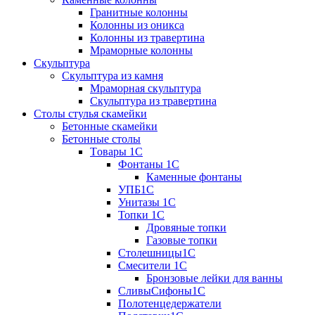
Гранитные колонны
Колонны из оникса
Колонны из травертина
Мраморные колонны
Скульптура
Скульптура из камня
Мраморная скульптура
Скульптура из травертина
Столы стулья скамейки
Бетонные скамейки
Бетонные столы
Tовары 1C
Фонтаны 1C
Каменные фонтаны
УПБ1С
Унитазы 1С
Топки 1С
Дровяные топки
Газовые топки
Столешницы1С
Смесители 1С
Бронзовые лейки для ванны
СливыСифоны1С
Полотенцедержатели