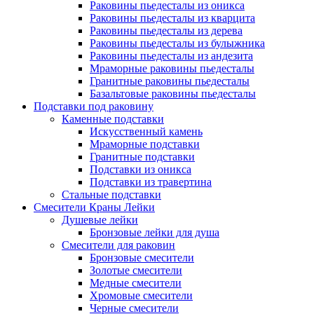
Раковины пьедесталы из оникса
Раковины пьедесталы из кварцита
Раковины пьедесталы из дерева
Раковины пьедесталы из булыжника
Раковины пьедесталы из андезита
Мраморные раковины пьедесталы
Гранитные раковины пьедесталы
Базальтовые раковины пьедесталы
Подставки под раковину
Каменные подставки
Искусственный камень
Мраморные подставки
Гранитные подставки
Подставки из оникса
Подставки из травертина
Стальные подставки
Смесители Краны Лейки
Душевые лейки
Бронзовые лейки для душа
Смесители для раковин
Бронзовые смесители
Золотые смесители
Медные смесители
Хромовые смесители
Черные смесители