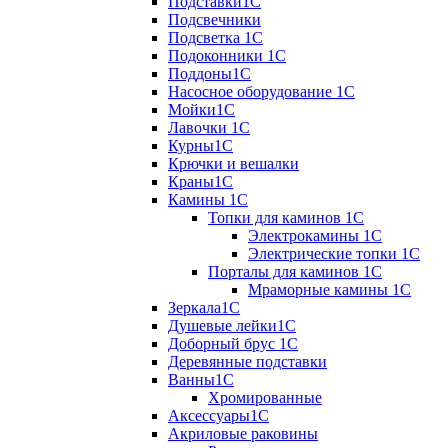
Подставки1С
Подсвечники
Подсветка 1С
Подоконники 1С
Поддоны1С
Насосное оборудование 1С
Мойки1С
Лавочки 1С
Курны1С
Крючки и вешалки
Краны1С
Камины 1C
Топки для каминов 1C
Электрокамины 1С
Электрические топки 1C
Порталы для каминов 1С
Мраморные камины 1C
Зеркала1С
Душевые лейки1С
Доборный брус 1С
Деревянные подставки
Ванны1С
Хромированные
Аксессуары1С
Акриловые раковины