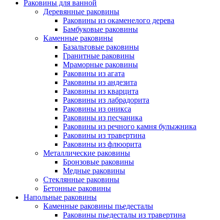
Раковины для ванной
Деревянные раковины
Раковины из окаменелого дерева
Бамбуковые раковины
Каменные раковины
Базальтовые раковины
Гранитные раковины
Мраморные раковины
Раковины из агата
Раковины из андезита
Раковины из кварцита
Раковины из лабрадорита
Раковины из оникса
Раковины из песчаника
Раковины из речного камня булыжника
Раковины из травертина
Раковины из флюорита
Металлические раковины
Бронзовые раковины
Медные раковины
Стеклянные раковины
Бетонные раковины
Напольные раковины
Каменные раковины пьедесталы
Раковины пьедесталы из травертина