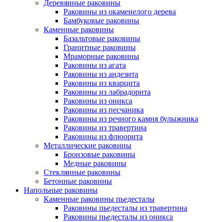
Деревянные раковины
Раковины из окаменелого дерева
Бамбуковые раковины
Каменные раковины
Базальтовые раковины
Гранитные раковины
Мраморные раковины
Раковины из агата
Раковины из андезита
Раковины из кварцита
Раковины из лабрадорита
Раковины из оникса
Раковины из песчаника
Раковины из речного камня булыжника
Раковины из травертина
Раковины из флюорита
Металлические раковины
Бронзовые раковины
Медные раковины
Стеклянные раковины
Бетонные раковины
Напольные раковины
Каменные раковины пьедесталы
Раковины пьедесталы из травертина
Раковины пьедесталы из оникса