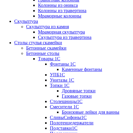
Колонны из оникса
Колонны из травертина
Мраморные колонны
Скульптура
Скульптура из камня
Мраморная скульптура
Скульптура из травертина
Столы стулья скамейки
Бетонные скамейки
Бетонные столы
Tовары 1C
Фонтаны 1C
Каменные фонтаны
УПБ1С
Унитазы 1С
Топки 1С
Дровяные топки
Газовые топки
Столешницы1С
Смесители 1С
Бронзовые лейки для ванны
СливыСифоны1С
Полотенцедержатели
Подставки1С