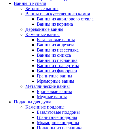
Ванны и купели
Бетонные ванны
Ванны из искусственного камня
Ванны из акрилового стекла
Ванны из кориана
Деревянные ванны
Каменные ванны
Базальтовые ванны
Ванны из андезита
Ванны из известняка
Ванны из оникса
Ванны из песчаника
Ванны из травертина
Ванны из флюорита
Гранитные ванны
Мраморные ванны
Металлические ванны
Бронзовые ванны
Медные ванны
Поддоны для душа
Каменные поддоны
Базальтовые поддоны
Гранитные поддоны
Мраморные поддоны
Поддоны из песчаника