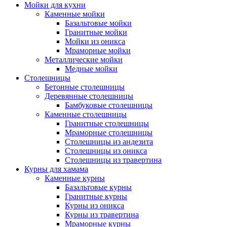
Мойки для кухни
Каменные мойки
Базальтовые мойки
Гранитные мойки
Мойки из оникса
Мраморные мойки
Металлические мойки
Медные мойки
Столешницы
Бетонные столешницы
Деревянные столешницы
Бамбуковые столешницы
Каменные столешницы
Гранитные столешницы
Мраморные столешницы
Столешницы из андезита
Столешницы из оникса
Столешницы из травертина
Курны для хамама
Каменные курны
Базальтовые курны
Гранитные курны
Курны из оникса
Курны из травертина
Мраморные курны