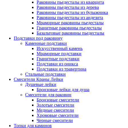
Раковины пьедесталы из кварцита
Раковины пьедесталы из дерева
Раковины пьедесталы из булыжника
Раковины пьедесталы из андезита
Мраморные раковины пьедесталы
Гранитные раковины пьедесталы
Базальтовые раковины пьедесталы
Подставки под раковину
Каменные подставки
Искусственный камень
Мраморные подставки
Гранитные подставки
Подставки из оникса
Подставки из травертина
Стальные подставки
Смесители Краны Лейки
Душевые лейки
Бронзовые лейки для душа
Смесители для раковин
Бронзовые смесители
Золотые смесители
Медные смесители
Хромовые смесители
Черные смесители
Топки для каминов