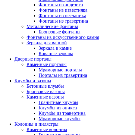
Фонтаны из андезита
Фонтаны из известняка
Фонтаны из песчаника
Фонтаны из травертина
Металлические фонтаны
Бронзовые фонтаны
Фонтаны из искусственного камня
Зеркала для ванной
Зеркала в камне
Кованые зеркала
Дверные порталы
Каменные порталы
Мраморные порталы
Порталы из травертина
Клумбы и вазоны
Бетонные клумбы
Бронзовые вазоны
Каменные вазоны
Гранитные клумбы
Клумбы из оникса
Клумбы из травертина
Мраморные клумбы
Колонны и пилястры
Каменные колонны
Гранитные колонны