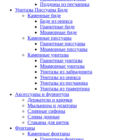
Поддоны из песчаника
Унитазы Писсуары Биде
Каменные биде
Биде из оникса
Гранитные биде
Мраморные биде
Каменные писсуары
Гранитные писсуары
Мраморные писсуары
Каменные унитазы
Гранитные унитазы
Мраморные унитазы
Унитазы из лабрадорита
Унитазы из оникса
Унитазы из песчаника
Унитазы из травертина
Аксессуары и фурнитура
Держатели и крючки
Мыльницы и дозаторы
Сливные сифоны
Сливы донные
Стаканы для щеток
Фонтаны
Каменные фонтаны
Гранитные фонтаны