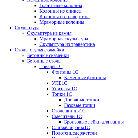
Гранитные колонны
Колонны из оникса
Колонны из травертина
Мраморные колонны
Скульптура
Скульптура из камня
Мраморная скульптура
Скульптура из травертина
Столы стулья скамейки
Бетонные скамейки
Бетонные столы
Tовары 1C
Фонтаны 1C
Каменные фонтаны
УПБ1С
Унитазы 1С
Топки 1С
Дровяные топки
Газовые топки
Столешницы1С
Смесители 1С
Бронзовые лейки для ванны
СливыСифоны1С
Полотенцедержатели