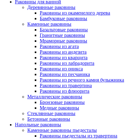
Раковины для ванной
Деревянные раковины
Раковины из окаменелого дерева
Бамбуковые раковины
Каменные раковины
Базальтовые раковины
Гранитные раковины
Мраморные раковины
Раковины из агата
Раковины из андезита
Раковины из кварцита
Раковины из лабрадорита
Раковины из оникса
Раковины из песчаника
Раковины из речного камня булыжника
Раковины из травертина
Раковины из флюорита
Металлические раковины
Бронзовые раковины
Медные раковины
Стеклянные раковины
Бетонные раковины
Напольные раковины
Каменные раковины пьедесталы
Раковины пьедесталы из травертина