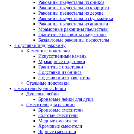
Раковины пьедесталы из оникса
Раковины пьедесталы из кварцита
Раковины пьедесталы из дерева
Раковины пьедесталы из булыжника
Раковины пьедесталы из андезита
Мраморные раковины пьедесталы
Гранитные раковины пьедесталы
Базальтовые раковины пьедесталы
Подставки под раковину
Каменные подставки
Искусственный камень
Мраморные подставки
Гранитные подставки
Подставки из оникса
Подставки из травертина
Стальные подставки
Смесители Краны Лейки
Душевые лейки
Бронзовые лейки для душа
Смесители для раковин
Бронзовые смесители
Золотые смесители
Медные смесители
Хромовые смесители
Черные смесители