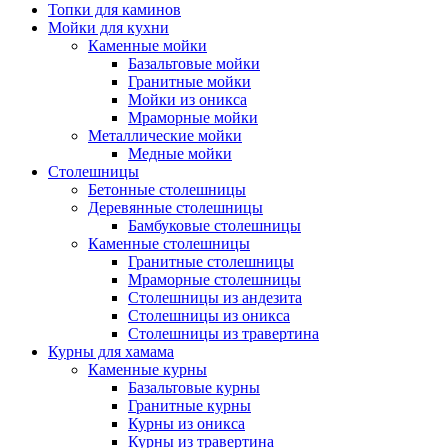
Топки для каминов
Мойки для кухни
Каменные мойки
Базальтовые мойки
Гранитные мойки
Мойки из оникса
Мраморные мойки
Металлические мойки
Медные мойки
Столешницы
Бетонные столешницы
Деревянные столешницы
Бамбуковые столешницы
Каменные столешницы
Гранитные столешницы
Мраморные столешницы
Столешницы из андезита
Столешницы из оникса
Столешницы из травертина
Курны для хамама
Каменные курны
Базальтовые курны
Гранитные курны
Курны из оникса
Курны из травертина