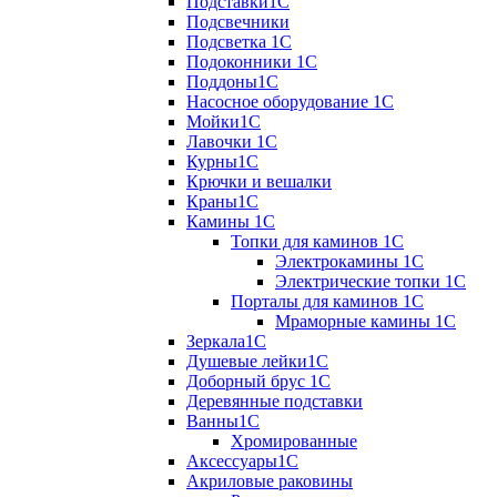
Подставки1С
Подсвечники
Подсветка 1С
Подоконники 1С
Поддоны1С
Насосное оборудование 1С
Мойки1С
Лавочки 1С
Курны1С
Крючки и вешалки
Краны1С
Камины 1C
Топки для каминов 1C
Электрокамины 1С
Электрические топки 1C
Порталы для каминов 1С
Мраморные камины 1C
Зеркала1С
Душевые лейки1С
Доборный брус 1С
Деревянные подставки
Ванны1С
Хромированные
Аксессуары1С
Акриловые раковины