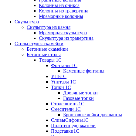
Колонны из оникса
Колонны из травертина
Мраморные колонны
Скульптура
Скульптура из камня
Мраморная скульптура
Скульптура из травертина
Столы стулья скамейки
Бетонные скамейки
Бетонные столы
Tовары 1C
Фонтаны 1C
Каменные фонтаны
УПБ1С
Унитазы 1С
Топки 1С
Дровяные топки
Газовые топки
Столешницы1С
Смесители 1С
Бронзовые лейки для ванны
СливыСифоны1С
Полотенцедержатели
Подставки1С