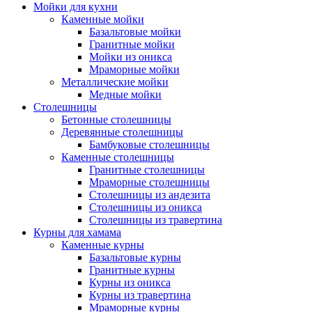
Мойки для кухни
Каменные мойки
Базальтовые мойки
Гранитные мойки
Мойки из оникса
Мраморные мойки
Металлические мойки
Медные мойки
Столешницы
Бетонные столешницы
Деревянные столешницы
Бамбуковые столешницы
Каменные столешницы
Гранитные столешницы
Мраморные столешницы
Столешницы из андезита
Столешницы из оникса
Столешницы из травертина
Курны для хамама
Каменные курны
Базальтовые курны
Гранитные курны
Курны из оникса
Курны из травертина
Мраморные курны