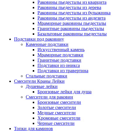
Раковины пьедесталы из кварцита
Раковины пьедесталы из дерева
Раковины пьедесталы из булыжника
Раковины пьедесталы из андезита
Мраморные раковины пьедесталы
Гранитные раковины пьедесталы
Базальтовые раковины пьедесталы
Подставки под раковину
Каменные подставки
Искусственный камень
Мраморные подставки
Гранитные подставки
Подставки из оникса
Подставки из травертина
Стальные подставки
Смесители Краны Лейки
Душевые лейки
Бронзовые лейки для душа
Смесители для раковин
Бронзовые смесители
Золотые смесители
Медные смесители
Хромовые смесители
Черные смесители
Топки для каминов