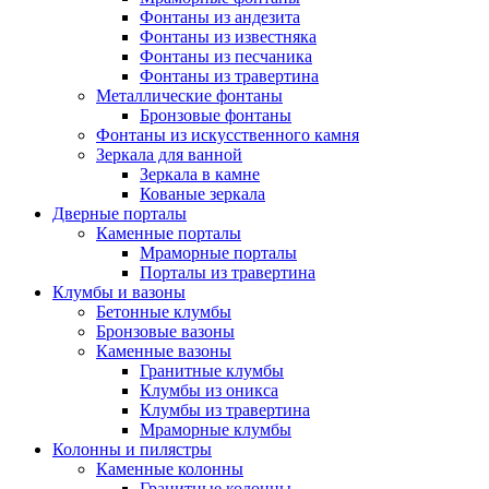
Фонтаны из андезита
Фонтаны из известняка
Фонтаны из песчаника
Фонтаны из травертина
Металлические фонтаны
Бронзовые фонтаны
Фонтаны из искусственного камня
Зеркала для ванной
Зеркала в камне
Кованые зеркала
Дверные порталы
Каменные порталы
Мраморные порталы
Порталы из травертина
Клумбы и вазоны
Бетонные клумбы
Бронзовые вазоны
Каменные вазоны
Гранитные клумбы
Клумбы из оникса
Клумбы из травертина
Мраморные клумбы
Колонны и пилястры
Каменные колонны
Гранитные колонны