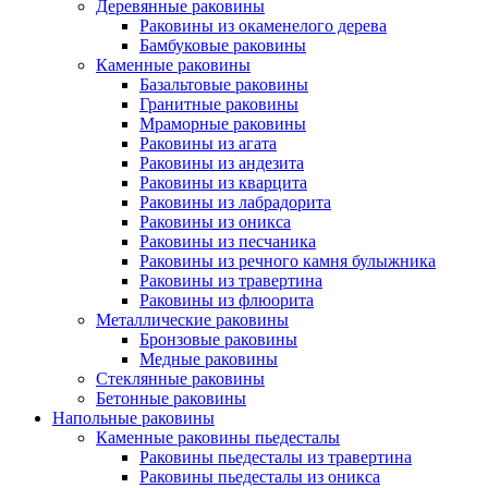
Деревянные раковины
Раковины из окаменелого дерева
Бамбуковые раковины
Каменные раковины
Базальтовые раковины
Гранитные раковины
Мраморные раковины
Раковины из агата
Раковины из андезита
Раковины из кварцита
Раковины из лабрадорита
Раковины из оникса
Раковины из песчаника
Раковины из речного камня булыжника
Раковины из травертина
Раковины из флюорита
Металлические раковины
Бронзовые раковины
Медные раковины
Стеклянные раковины
Бетонные раковины
Напольные раковины
Каменные раковины пьедесталы
Раковины пьедесталы из травертина
Раковины пьедесталы из оникса