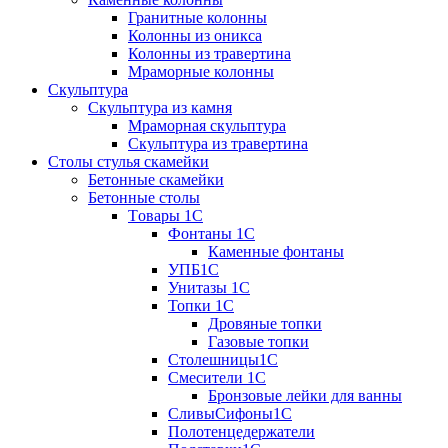
Гранитные колонны
Колонны из оникса
Колонны из травертина
Мраморные колонны
Скульптура
Скульптура из камня
Мраморная скульптура
Скульптура из травертина
Столы стулья скамейки
Бетонные скамейки
Бетонные столы
Tовары 1C
Фонтаны 1C
Каменные фонтаны
УПБ1С
Унитазы 1С
Топки 1С
Дровяные топки
Газовые топки
Столешницы1С
Смесители 1С
Бронзовые лейки для ванны
СливыСифоны1С
Полотенцедержатели