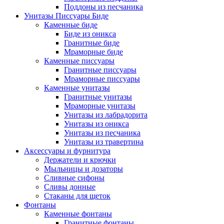
Поддоны из песчаника
Унитазы Писсуары Биде
Каменные биде
Биде из оникса
Гранитные биде
Мраморные биде
Каменные писсуары
Гранитные писсуары
Мраморные писсуары
Каменные унитазы
Гранитные унитазы
Мраморные унитазы
Унитазы из лабрадорита
Унитазы из оникса
Унитазы из песчаника
Унитазы из травертина
Аксессуары и фурнитура
Держатели и крючки
Мыльницы и дозаторы
Сливные сифоны
Сливы донные
Стаканы для щеток
Фонтаны
Каменные фонтаны
Гранитные фонтаны