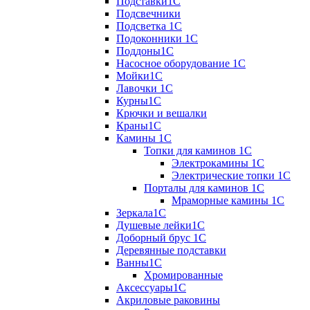
Подставки1С
Подсвечники
Подсветка 1С
Подоконники 1С
Поддоны1С
Насосное оборудование 1С
Мойки1С
Лавочки 1С
Курны1С
Крючки и вешалки
Краны1С
Камины 1C
Топки для каминов 1C
Электрокамины 1С
Электрические топки 1C
Порталы для каминов 1С
Мраморные камины 1C
Зеркала1С
Душевые лейки1С
Доборный брус 1С
Деревянные подставки
Ванны1С
Хромированные
Аксессуары1С
Акриловые раковины