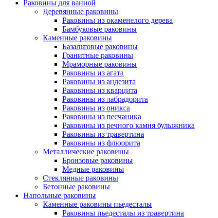
Раковины для ванной
Деревянные раковины
Раковины из окаменелого дерева
Бамбуковые раковины
Каменные раковины
Базальтовые раковины
Гранитные раковины
Мраморные раковины
Раковины из агата
Раковины из андезита
Раковины из кварцита
Раковины из лабрадорита
Раковины из оникса
Раковины из песчаника
Раковины из речного камня булыжника
Раковины из травертина
Раковины из флюорита
Металлические раковины
Бронзовые раковины
Медные раковины
Стеклянные раковины
Бетонные раковины
Напольные раковины
Каменные раковины пьедесталы
Раковины пьедесталы из травертина