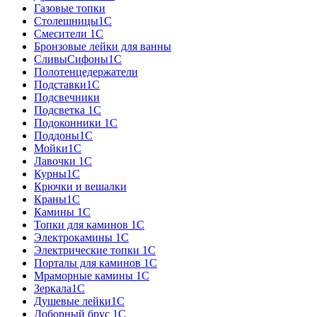
Газовые топки
Столешницы1С
Смесители 1С
Бронзовые лейки для ванны
СливыСифоны1С
Полотенцедержатели
Подставки1С
Подсвечники
Подсветка 1С
Подоконники 1С
Поддоны1С
Мойки1С
Лавочки 1С
Курны1С
Крючки и вешалки
Краны1С
Камины 1C
Топки для каминов 1C
Электрокамины 1С
Электрические топки 1C
Порталы для каминов 1С
Мраморные камины 1C
Зеркала1С
Душевые лейки1С
Доборный брус 1С