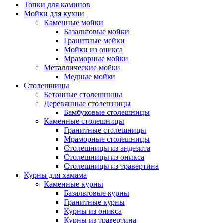
Топки для каминов
Мойки для кухни
Каменные мойки
Базальтовые мойки
Гранитные мойки
Мойки из оникса
Мраморные мойки
Металлические мойки
Медные мойки
Столешницы
Бетонные столешницы
Деревянные столешницы
Бамбуковые столешницы
Каменные столешницы
Гранитные столешницы
Мраморные столешницы
Столешницы из андезита
Столешницы из оникса
Столешницы из травертина
Курны для хамама
Каменные курны
Базальтовые курны
Гранитные курны
Курны из оникса
Курны из травертина