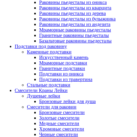
Раковины пьедесталы из оникса
Раковины пьедесталы из кварцита
Раковины пьедесталы из дерева
Раковины пьедесталы из булыжника
Раковины пьедесталы из андезита
Мраморные раковины пьедесталы
Гранитные раковины пьедесталы
Базальтовые раковины пьедесталы
Подставки под раковину
Каменные подставки
Искусственный камень
Мраморные подставки
Гранитные подставки
Подставки из оникса
Подставки из травертина
Стальные подставки
Смесители Краны Лейки
Душевые лейки
Бронзовые лейки для душа
Смесители для раковин
Бронзовые смесители
Золотые смесители
Медные смесители
Хромовые смесители
Черные смесители