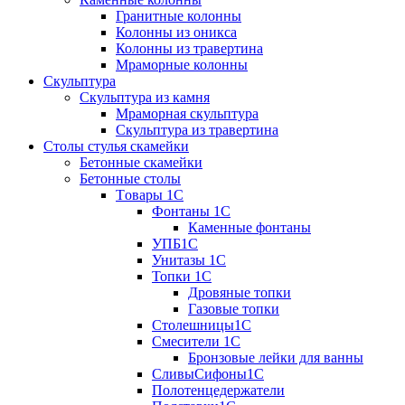
Гранитные колонны
Колонны из оникса
Колонны из травертина
Мраморные колонны
Скульптура
Скульптура из камня
Мраморная скульптура
Скульптура из травертина
Столы стулья скамейки
Бетонные скамейки
Бетонные столы
Tовары 1C
Фонтаны 1C
Каменные фонтаны
УПБ1С
Унитазы 1С
Топки 1С
Дровяные топки
Газовые топки
Столешницы1С
Смесители 1С
Бронзовые лейки для ванны
СливыСифоны1С
Полотенцедержатели