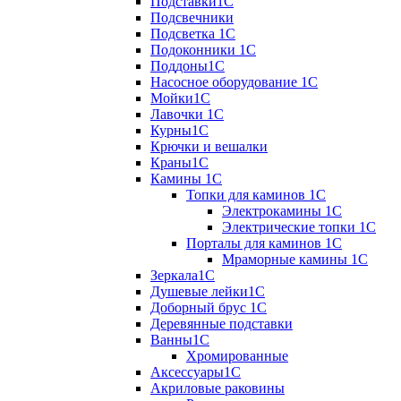
Подставки1С
Подсвечники
Подсветка 1С
Подоконники 1С
Поддоны1С
Насосное оборудование 1С
Мойки1С
Лавочки 1С
Курны1С
Крючки и вешалки
Краны1С
Камины 1C
Топки для каминов 1C
Электрокамины 1С
Электрические топки 1C
Порталы для каминов 1С
Мраморные камины 1C
Зеркала1С
Душевые лейки1С
Доборный брус 1С
Деревянные подставки
Ванны1С
Хромированные
Аксессуары1С
Акриловые раковины