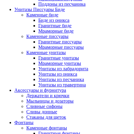
Поддоны из песчаника
Унитазы Писсуары Биде
Каменные биде
Биде из оникса
Гранитные биде
Мраморные биде
Каменные писсуары
Гранитные писсуары
Мраморные писсуары
Каменные унитазы
Гранитные унитазы
Мраморные унитазы
Унитазы из лабрадорита
Унитазы из оникса
Унитазы из песчаника
Унитазы из травертина
Аксессуары и фурнитура
Держатели и крючки
Мыльницы и дозаторы
Сливные сифоны
Сливы донные
Стаканы для щеток
Фонтаны
Каменные фонтаны
Гранитные фонтаны