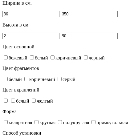
Ширина в см.
Высота в см.
Цвет основной
бежевый
белый
коричневый
черный
Цвет фрагментов
белый
коричневый
серый
Цвет вкраплений
белый
желтый
Форма
квадратная
круглая
полукруглая
прямоугольная
Способ установки