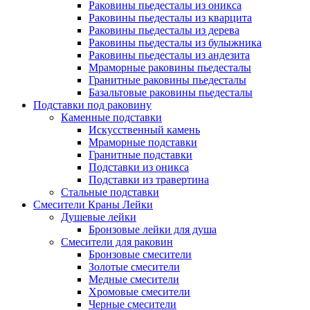
Раковины пьедесталы из оникса
Раковины пьедесталы из кварцита
Раковины пьедесталы из дерева
Раковины пьедесталы из булыжника
Раковины пьедесталы из андезита
Мраморные раковины пьедесталы
Гранитные раковины пьедесталы
Базальтовые раковины пьедесталы
Подставки под раковину
Каменные подставки
Искусственный камень
Мраморные подставки
Гранитные подставки
Подставки из оникса
Подставки из травертина
Стальные подставки
Смесители Краны Лейки
Душевые лейки
Бронзовые лейки для душа
Смесители для раковин
Бронзовые смесители
Золотые смесители
Медные смесители
Хромовые смесители
Черные смесители