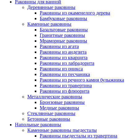
Раковины для ванной
Деревянные раковины
Раковины из окаменелого дерева
Бамбуковые раковины
Каменные раковины
Базальтовые раковины
Гранитные раковины
Мраморные раковины
Раковины из агата
Раковины из андезита
Раковины из кварцита
Раковины из лабрадорита
Раковины из оникса
Раковины из песчаника
Раковины из речного камня булыжника
Раковины из травертина
Раковины из флюорита
Металлические раковины
Бронзовые раковины
Медные раковины
Стеклянные раковины
Бетонные раковины
Напольные раковины
Каменные раковины пьедесталы
Раковины пьедесталы из травертина