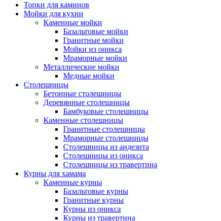
Топки для каминов
Мойки для кухни
Каменные мойки
Базальтовые мойки
Гранитные мойки
Мойки из оникса
Мраморные мойки
Металлические мойки
Медные мойки
Столешницы
Бетонные столешницы
Деревянные столешницы
Бамбуковые столешницы
Каменные столешницы
Гранитные столешницы
Мраморные столешницы
Столешницы из андезита
Столешницы из оникса
Столешницы из травертина
Курны для хамама
Каменные курны
Базальтовые курны
Гранитные курны
Курны из оникса
Курны из травертина