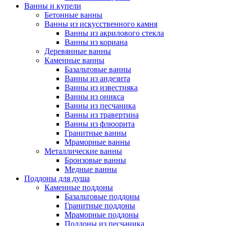
Ванны и купели
Бетонные ванны
Ванны из искусственного камня
Ванны из акрилового стекла
Ванны из кориана
Деревянные ванны
Каменные ванны
Базальтовые ванны
Ванны из андезита
Ванны из известняка
Ванны из оникса
Ванны из песчаника
Ванны из травертина
Ванны из флюорита
Гранитные ванны
Мраморные ванны
Металлические ванны
Бронзовые ванны
Медные ванны
Поддоны для душа
Каменные поддоны
Базальтовые поддоны
Гранитные поддоны
Мраморные поддоны
Поддоны из песчаника