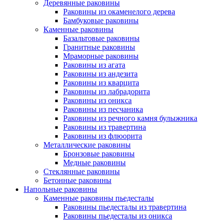
Деревянные раковины
Раковины из окаменелого дерева
Бамбуковые раковины
Каменные раковины
Базальтовые раковины
Гранитные раковины
Мраморные раковины
Раковины из агата
Раковины из андезита
Раковины из кварцита
Раковины из лабрадорита
Раковины из оникса
Раковины из песчаника
Раковины из речного камня булыжника
Раковины из травертина
Раковины из флюорита
Металлические раковины
Бронзовые раковины
Медные раковины
Стеклянные раковины
Бетонные раковины
Напольные раковины
Каменные раковины пьедесталы
Раковины пьедесталы из травертина
Раковины пьедесталы из оникса