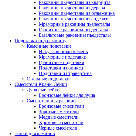
Раковины пьедесталы из кварцита
Раковины пьедесталы из дерева
Раковины пьедесталы из булыжника
Раковины пьедесталы из андезита
Мраморные раковины пьедесталы
Гранитные раковины пьедесталы
Базальтовые раковины пьедесталы
Подставки под раковину
Каменные подставки
Искусственный камень
Мраморные подставки
Гранитные подставки
Подставки из оникса
Подставки из травертина
Стальные подставки
Смесители Краны Лейки
Душевые лейки
Бронзовые лейки для душа
Смесители для раковин
Бронзовые смесители
Золотые смесители
Медные смесители
Хромовые смесители
Черные смесители
Топки для каминов