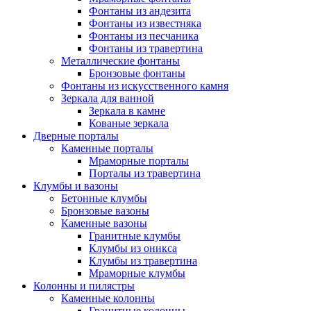
Фонтаны из андезита
Фонтаны из известняка
Фонтаны из песчаника
Фонтаны из травертина
Металлические фонтаны
Бронзовые фонтаны
Фонтаны из искусственного камня
Зеркала для ванной
Зеркала в камне
Кованые зеркала
Дверные порталы
Каменные порталы
Мраморные порталы
Порталы из травертина
Клумбы и вазоны
Бетонные клумбы
Бронзовые вазоны
Каменные вазоны
Гранитные клумбы
Клумбы из оникса
Клумбы из травертина
Мраморные клумбы
Колонны и пилястры
Каменные колонны
Гранитные колонны