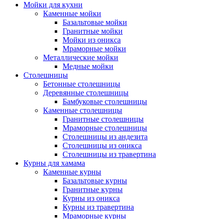
Мойки для кухни
Каменные мойки
Базальтовые мойки
Гранитные мойки
Мойки из оникса
Мраморные мойки
Металлические мойки
Медные мойки
Столешницы
Бетонные столешницы
Деревянные столешницы
Бамбуковые столешницы
Каменные столешницы
Гранитные столешницы
Мраморные столешницы
Столешницы из андезита
Столешницы из оникса
Столешницы из травертина
Курны для хамама
Каменные курны
Базальтовые курны
Гранитные курны
Курны из оникса
Курны из травертина
Мраморные курны