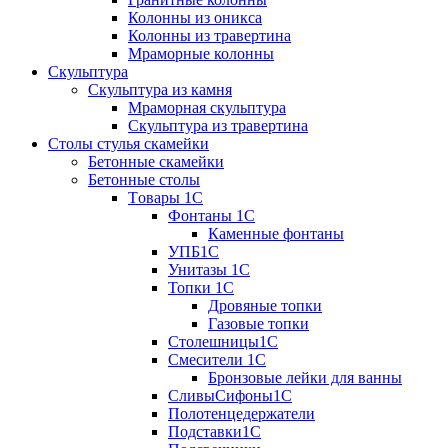
Колонны из оникса
Колонны из травертина
Мраморные колонны
Скульптура
Скульптура из камня
Мраморная скульптура
Скульптура из травертина
Столы стулья скамейки
Бетонные скамейки
Бетонные столы
Tовары 1C
Фонтаны 1C
Каменные фонтаны
УПБ1С
Унитазы 1С
Топки 1С
Дровяные топки
Газовые топки
Столешницы1С
Смесители 1С
Бронзовые лейки для ванны
СливыСифоны1С
Полотенцедержатели
Подставки1С