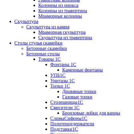
Колонны из оникса
Колонны из травертина
Мраморные колонны
Скульптура
Скульптура из камня
Мраморная скульптура
Скульптура из травертина
Столы стулья скамейки
Бетонные скамейки
Бетонные столы
Tовары 1C
Фонтаны 1C
Каменные фонтаны
УПБ1С
Унитазы 1С
Топки 1С
Дровяные топки
Газовые топки
Столешницы1С
Смесители 1С
Бронзовые лейки для ванны
СливыСифоны1С
Полотенцедержатели
Подставки1С