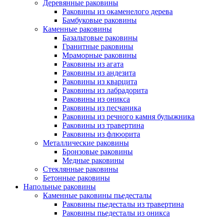
Деревянные раковины
Раковины из окаменелого дерева
Бамбуковые раковины
Каменные раковины
Базальтовые раковины
Гранитные раковины
Мраморные раковины
Раковины из агата
Раковины из андезита
Раковины из кварцита
Раковины из лабрадорита
Раковины из оникса
Раковины из песчаника
Раковины из речного камня булыжника
Раковины из травертина
Раковины из флюорита
Металлические раковины
Бронзовые раковины
Медные раковины
Стеклянные раковины
Бетонные раковины
Напольные раковины
Каменные раковины пьедесталы
Раковины пьедесталы из травертина
Раковины пьедесталы из оникса