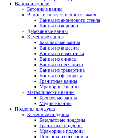
Ванны и купели
Бетонные ванны
Ванны из искусственного камня
Ванны из акрилового стекла
Ванны из кориана
Деревянные ванны
Каменные ванны
Базальтовые ванны
Ванны из андезита
Ванны из известняка
Ванны из оникса
Ванны из песчаника
Ванны из травертина
Ванны из флюорита
Гранитные ванны
Мраморные ванны
Металлические ванны
Бронзовые ванны
Медные ванны
Поддоны для душа
Каменные поддоны
Базальтовые поддоны
Гранитные поддоны
Мраморные поддоны
Поддоны из песчаника