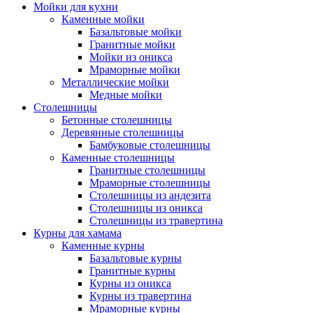
Мойки для кухни
Каменные мойки
Базальтовые мойки
Гранитные мойки
Мойки из оникса
Мраморные мойки
Металлические мойки
Медные мойки
Столешницы
Бетонные столешницы
Деревянные столешницы
Бамбуковые столешницы
Каменные столешницы
Гранитные столешницы
Мраморные столешницы
Столешницы из андезита
Столешницы из оникса
Столешницы из травертина
Курны для хамама
Каменные курны
Базальтовые курны
Гранитные курны
Курны из оникса
Курны из травертина
Мраморные курны