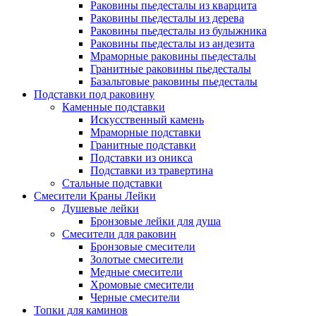
Раковины пьедесталы из кварцита
Раковины пьедесталы из дерева
Раковины пьедесталы из булыжника
Раковины пьедесталы из андезита
Мраморные раковины пьедесталы
Гранитные раковины пьедесталы
Базальтовые раковины пьедесталы
Подставки под раковину
Каменные подставки
Искусственный камень
Мраморные подставки
Гранитные подставки
Подставки из оникса
Подставки из травертина
Стальные подставки
Смесители Краны Лейки
Душевые лейки
Бронзовые лейки для душа
Смесители для раковин
Бронзовые смесители
Золотые смесители
Медные смесители
Хромовые смесители
Черные смесители
Топки для каминов