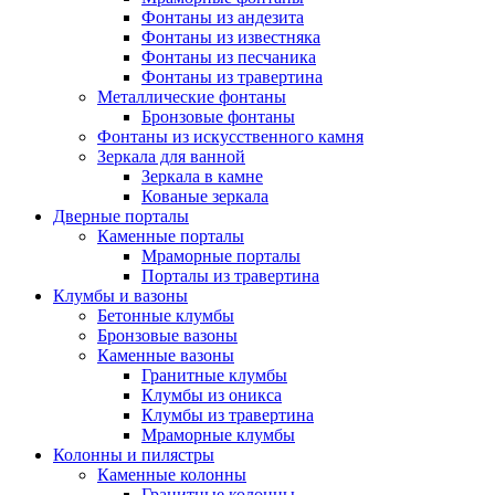
Фонтаны из андезита
Фонтаны из известняка
Фонтаны из песчаника
Фонтаны из травертина
Металлические фонтаны
Бронзовые фонтаны
Фонтаны из искусственного камня
Зеркала для ванной
Зеркала в камне
Кованые зеркала
Дверные порталы
Каменные порталы
Мраморные порталы
Порталы из травертина
Клумбы и вазоны
Бетонные клумбы
Бронзовые вазоны
Каменные вазоны
Гранитные клумбы
Клумбы из оникса
Клумбы из травертина
Мраморные клумбы
Колонны и пилястры
Каменные колонны
Гранитные колонны