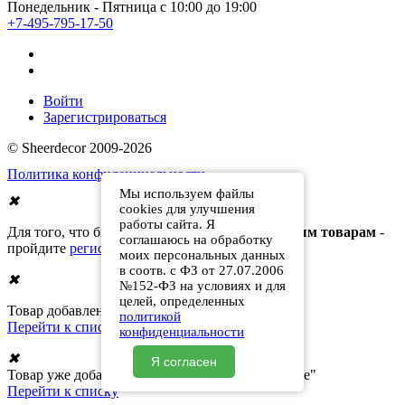
Понедельник - Пятница с 10:00 до 19:00
+7-495-795-17-50
Войти
Зарегистрироваться
© Sheerdecor 2009-2026
Политика конфиденциальности
Мы используем файлы
✖
cookies для улучшения
работы сайта. Я
Для того, что бы получить доступ к
отложенным товарам
-
соглашаюсь на обработку
пройдите
регистрацию
или
авторизируйтесь
моих персональных данных
в соотв. с ФЗ от 27.07.2006
✖
№152-ФЗ на условиях и для
целей, определенных
Товар добавлен в список "Отложенные"
политикой
Перейти к списку
конфиденциальности
✖
Я согласен
Товар уже добавлен в Ваш список "Отложенные"
Перейти к списку