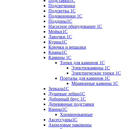
Подставки1С
Подсвечники
Подсветка 1С
Подоконники 1С
Поддоны1С
Насосное оборудование 1С
Мойки1С
Лавочки 1С
Курны1С
Крючки и вешалки
Краны1С
Камины 1C
Топки для каминов 1C
Электрокамины 1С
Электрические топки 1C
Порталы для каминов 1С
Мраморные камины 1C
Зеркала1С
Душевые лейки1С
Доборный брус 1С
Деревянные подставки
Ванны1С
Хромированные
Аксессуары1С
Акриловые раковины