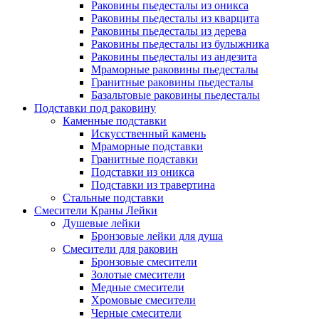
Раковины пьедесталы из оникса
Раковины пьедесталы из кварцита
Раковины пьедесталы из дерева
Раковины пьедесталы из булыжника
Раковины пьедесталы из андезита
Мраморные раковины пьедесталы
Гранитные раковины пьедесталы
Базальтовые раковины пьедесталы
Подставки под раковину
Каменные подставки
Искусственный камень
Мраморные подставки
Гранитные подставки
Подставки из оникса
Подставки из травертина
Стальные подставки
Смесители Краны Лейки
Душевые лейки
Бронзовые лейки для душа
Смесители для раковин
Бронзовые смесители
Золотые смесители
Медные смесители
Хромовые смесители
Черные смесители