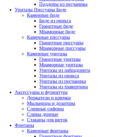
Поддоны из песчаника
Унитазы Писсуары Биде
Каменные биде
Биде из оникса
Гранитные биде
Мраморные биде
Каменные писсуары
Гранитные писсуары
Мраморные писсуары
Каменные унитазы
Гранитные унитазы
Мраморные унитазы
Унитазы из лабрадорита
Унитазы из оникса
Унитазы из песчаника
Унитазы из травертина
Аксессуары и фурнитура
Держатели и крючки
Мыльницы и дозаторы
Сливные сифоны
Сливы донные
Стаканы для щеток
Фонтаны
Каменные фонтаны
Гранитные фонтаны