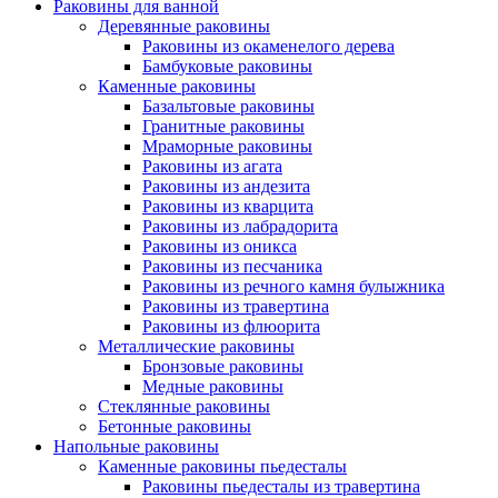
Раковины для ванной
Деревянные раковины
Раковины из окаменелого дерева
Бамбуковые раковины
Каменные раковины
Базальтовые раковины
Гранитные раковины
Мраморные раковины
Раковины из агата
Раковины из андезита
Раковины из кварцита
Раковины из лабрадорита
Раковины из оникса
Раковины из песчаника
Раковины из речного камня булыжника
Раковины из травертина
Раковины из флюорита
Металлические раковины
Бронзовые раковины
Медные раковины
Стеклянные раковины
Бетонные раковины
Напольные раковины
Каменные раковины пьедесталы
Раковины пьедесталы из травертина