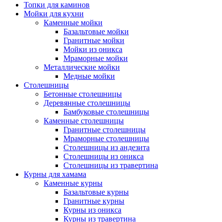
Топки для каминов
Мойки для кухни
Каменные мойки
Базальтовые мойки
Гранитные мойки
Мойки из оникса
Мраморные мойки
Металлические мойки
Медные мойки
Столешницы
Бетонные столешницы
Деревянные столешницы
Бамбуковые столешницы
Каменные столешницы
Гранитные столешницы
Мраморные столешницы
Столешницы из андезита
Столешницы из оникса
Столешницы из травертина
Курны для хамама
Каменные курны
Базальтовые курны
Гранитные курны
Курны из оникса
Курны из травертина