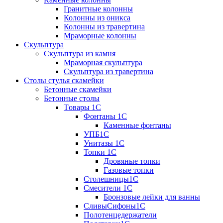
Гранитные колонны
Колонны из оникса
Колонны из травертина
Мраморные колонны
Скульптура
Скульптура из камня
Мраморная скульптура
Скульптура из травертина
Столы стулья скамейки
Бетонные скамейки
Бетонные столы
Tовары 1C
Фонтаны 1C
Каменные фонтаны
УПБ1С
Унитазы 1С
Топки 1С
Дровяные топки
Газовые топки
Столешницы1С
Смесители 1С
Бронзовые лейки для ванны
СливыСифоны1С
Полотенцедержатели