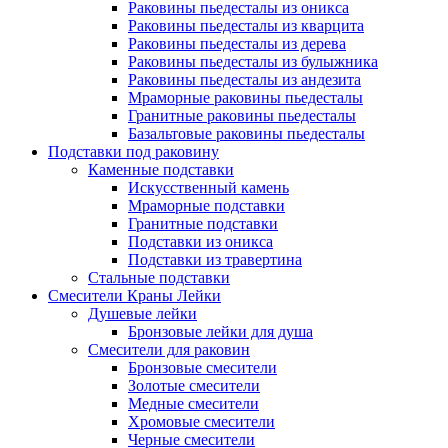
Раковины пьедесталы из оникса
Раковины пьедесталы из кварцита
Раковины пьедесталы из дерева
Раковины пьедесталы из булыжника
Раковины пьедесталы из андезита
Мраморные раковины пьедесталы
Гранитные раковины пьедесталы
Базальтовые раковины пьедесталы
Подставки под раковину
Каменные подставки
Искусственный камень
Мраморные подставки
Гранитные подставки
Подставки из оникса
Подставки из травертина
Стальные подставки
Смесители Краны Лейки
Душевые лейки
Бронзовые лейки для душа
Смесители для раковин
Бронзовые смесители
Золотые смесители
Медные смесители
Хромовые смесители
Черные смесители