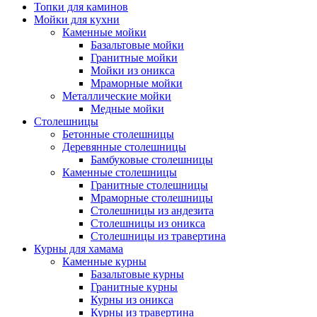
Топки для каминов
Мойки для кухни
Каменные мойки
Базальтовые мойки
Гранитные мойки
Мойки из оникса
Мраморные мойки
Металлические мойки
Медные мойки
Столешницы
Бетонные столешницы
Деревянные столешницы
Бамбуковые столешницы
Каменные столешницы
Гранитные столешницы
Мраморные столешницы
Столешницы из андезита
Столешницы из оникса
Столешницы из травертина
Курны для хамама
Каменные курны
Базальтовые курны
Гранитные курны
Курны из оникса
Курны из травертина