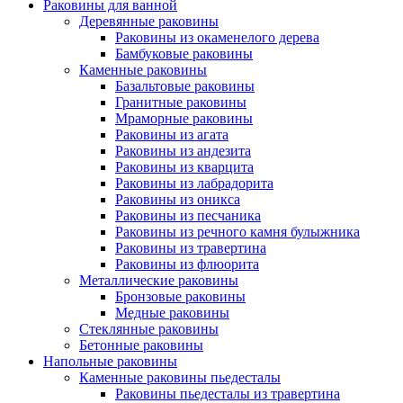
Раковины для ванной
Деревянные раковины
Раковины из окаменелого дерева
Бамбуковые раковины
Каменные раковины
Базальтовые раковины
Гранитные раковины
Мраморные раковины
Раковины из агата
Раковины из андезита
Раковины из кварцита
Раковины из лабрадорита
Раковины из оникса
Раковины из песчаника
Раковины из речного камня булыжника
Раковины из травертина
Раковины из флюорита
Металлические раковины
Бронзовые раковины
Медные раковины
Стеклянные раковины
Бетонные раковины
Напольные раковины
Каменные раковины пьедесталы
Раковины пьедесталы из травертина