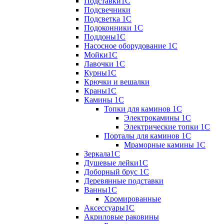
Подставки1С
Подсвечники
Подсветка 1С
Подоконники 1С
Поддоны1С
Насосное оборудование 1С
Мойки1С
Лавочки 1С
Курны1С
Крючки и вешалки
Краны1С
Камины 1C
Топки для каминов 1C
Электрокамины 1С
Электрические топки 1C
Порталы для каминов 1С
Мраморные камины 1C
Зеркала1С
Душевые лейки1С
Доборный брус 1С
Деревянные подставки
Ванны1С
Хромированные
Аксессуары1С
Акриловые раковины