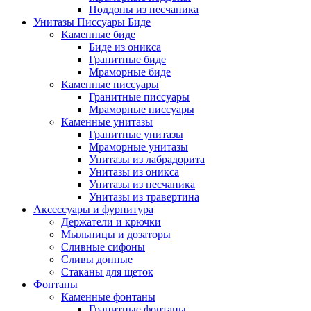
Поддоны из песчаника
Унитазы Писсуары Биде
Каменные биде
Биде из оникса
Гранитные биде
Мраморные биде
Каменные писсуары
Гранитные писсуары
Мраморные писсуары
Каменные унитазы
Гранитные унитазы
Мраморные унитазы
Унитазы из лабрадорита
Унитазы из оникса
Унитазы из песчаника
Унитазы из травертина
Аксессуары и фурнитура
Держатели и крючки
Мыльницы и дозаторы
Сливные сифоны
Сливы донные
Стаканы для щеток
Фонтаны
Каменные фонтаны
Гранитные фонтаны