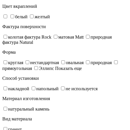
Цвет вкраплений
белый
желтый
Фактура поверхности
колотая фактура Rock
матовая Matt
природная
фактура Natural
Форма
круглая
нестандартная
овальная
природная
прямоугольная
Эллипс
Показать еще
Способ установки
накладной
напольный
не используется
Материал изготовления
натуральный камень
Вид материала
гранит