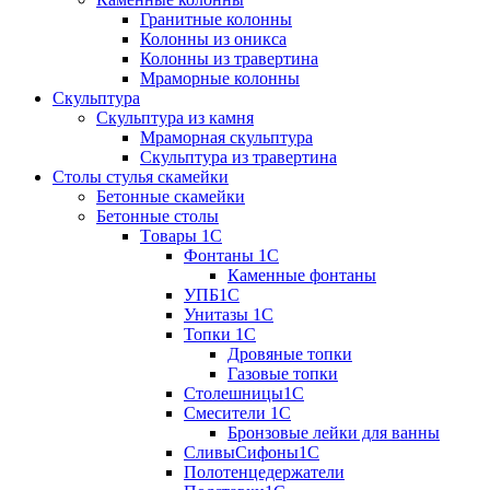
Гранитные колонны
Колонны из оникса
Колонны из травертина
Мраморные колонны
Скульптура
Скульптура из камня
Мраморная скульптура
Скульптура из травертина
Столы стулья скамейки
Бетонные скамейки
Бетонные столы
Tовары 1C
Фонтаны 1C
Каменные фонтаны
УПБ1С
Унитазы 1С
Топки 1С
Дровяные топки
Газовые топки
Столешницы1С
Смесители 1С
Бронзовые лейки для ванны
СливыСифоны1С
Полотенцедержатели