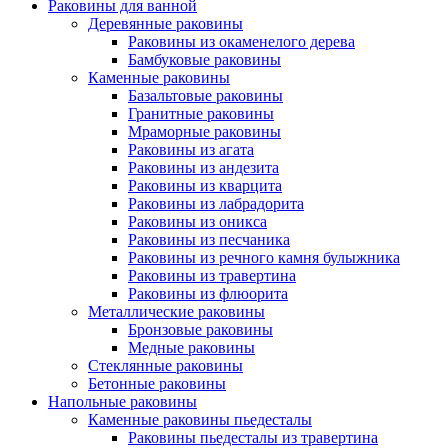
Раковины для ванной
Деревянные раковины
Раковины из окаменелого дерева
Бамбуковые раковины
Каменные раковины
Базальтовые раковины
Гранитные раковины
Мраморные раковины
Раковины из агата
Раковины из андезита
Раковины из кварцита
Раковины из лабрадорита
Раковины из оникса
Раковины из песчаника
Раковины из речного камня булыжника
Раковины из травертина
Раковины из флюорита
Металлические раковины
Бронзовые раковины
Медные раковины
Стеклянные раковины
Бетонные раковины
Напольные раковины
Каменные раковины пьедесталы
Раковины пьедесталы из травертина