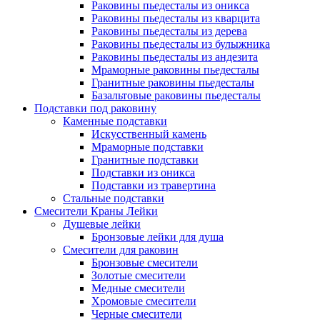
Раковины пьедесталы из оникса
Раковины пьедесталы из кварцита
Раковины пьедесталы из дерева
Раковины пьедесталы из булыжника
Раковины пьедесталы из андезита
Мраморные раковины пьедесталы
Гранитные раковины пьедесталы
Базальтовые раковины пьедесталы
Подставки под раковину
Каменные подставки
Искусственный камень
Мраморные подставки
Гранитные подставки
Подставки из оникса
Подставки из травертина
Стальные подставки
Смесители Краны Лейки
Душевые лейки
Бронзовые лейки для душа
Смесители для раковин
Бронзовые смесители
Золотые смесители
Медные смесители
Хромовые смесители
Черные смесители