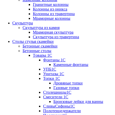
Гранитные колонны
Колонны из оникса
Колонны из травертина
Мраморные колонны
Скульптура
Скульптура из камня
Мраморная скульптура
Скульптура из травертина
Столы стулья скамейки
Бетонные скамейки
Бетонные столы
Tовары 1C
Фонтаны 1C
Каменные фонтаны
УПБ1С
Унитазы 1С
Топки 1С
Дровяные топки
Газовые топки
Столешницы1С
Смесители 1С
Бронзовые лейки для ванны
СливыСифоны1С
Полотенцедержатели