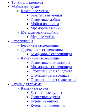
Топки для каминов
Мойки для кухни
Каменные мойки
Базальтовые мойки
Гранитные мойки
Мойки из оникса
Мраморные мойки
Металлические мойки
Медные мойки
Столешницы
Бетонные столешницы
Деревянные столешницы
Бамбуковые столешницы
Каменные столешницы
Гранитные столешницы
Мраморные столешницы
Столешницы из андезита
Столешницы из оникса
Столешницы из травертина
Курны для хамама
Каменные курны
Базальтовые курны
Гранитные курны
Курны из оникса
Курны из травертина