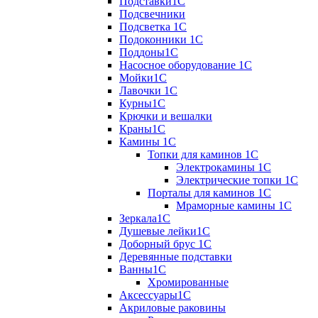
Подставки1С
Подсвечники
Подсветка 1С
Подоконники 1С
Поддоны1С
Насосное оборудование 1С
Мойки1С
Лавочки 1С
Курны1С
Крючки и вешалки
Краны1С
Камины 1C
Топки для каминов 1C
Электрокамины 1С
Электрические топки 1C
Порталы для каминов 1С
Мраморные камины 1C
Зеркала1С
Душевые лейки1С
Доборный брус 1С
Деревянные подставки
Ванны1С
Хромированные
Аксессуары1С
Акриловые раковины