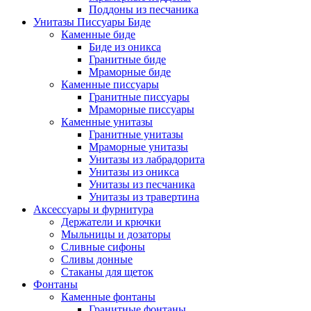
Поддоны из песчаника
Унитазы Писсуары Биде
Каменные биде
Биде из оникса
Гранитные биде
Мраморные биде
Каменные писсуары
Гранитные писсуары
Мраморные писсуары
Каменные унитазы
Гранитные унитазы
Мраморные унитазы
Унитазы из лабрадорита
Унитазы из оникса
Унитазы из песчаника
Унитазы из травертина
Аксессуары и фурнитура
Держатели и крючки
Мыльницы и дозаторы
Сливные сифоны
Сливы донные
Стаканы для щеток
Фонтаны
Каменные фонтаны
Гранитные фонтаны