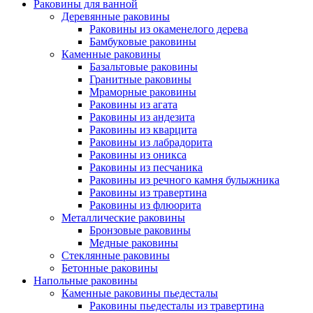
Раковины для ванной
Деревянные раковины
Раковины из окаменелого дерева
Бамбуковые раковины
Каменные раковины
Базальтовые раковины
Гранитные раковины
Мраморные раковины
Раковины из агата
Раковины из андезита
Раковины из кварцита
Раковины из лабрадорита
Раковины из оникса
Раковины из песчаника
Раковины из речного камня булыжника
Раковины из травертина
Раковины из флюорита
Металлические раковины
Бронзовые раковины
Медные раковины
Стеклянные раковины
Бетонные раковины
Напольные раковины
Каменные раковины пьедесталы
Раковины пьедесталы из травертина