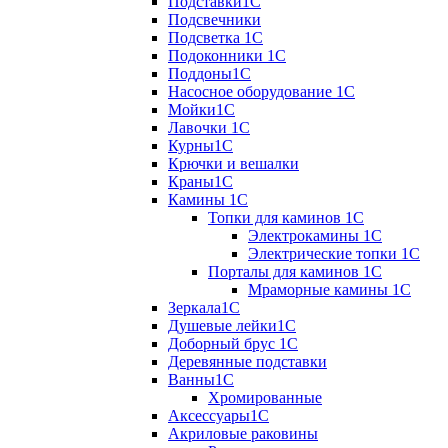
Подставки1С
Подсвечники
Подсветка 1С
Подоконники 1С
Поддоны1С
Насосное оборудование 1С
Мойки1С
Лавочки 1С
Курны1С
Крючки и вешалки
Краны1С
Камины 1C
Топки для каминов 1C
Электрокамины 1С
Электрические топки 1C
Порталы для каминов 1С
Мраморные камины 1C
Зеркала1С
Душевые лейки1С
Доборный брус 1С
Деревянные подставки
Ванны1С
Хромированные
Аксессуары1С
Акриловые раковины