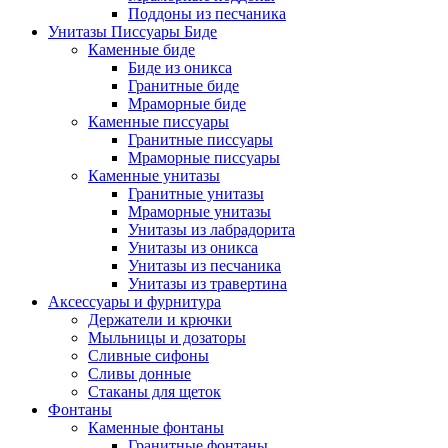
Поддоны из песчаника
Унитазы Писсуары Биде
Каменные биде
Биде из оникса
Гранитные биде
Мраморные биде
Каменные писсуары
Гранитные писсуары
Мраморные писсуары
Каменные унитазы
Гранитные унитазы
Мраморные унитазы
Унитазы из лабрадорита
Унитазы из оникса
Унитазы из песчаника
Унитазы из травертина
Аксессуары и фурнитура
Держатели и крючки
Мыльницы и дозаторы
Сливные сифоны
Сливы донные
Стаканы для щеток
Фонтаны
Каменные фонтаны
Гранитные фонтаны