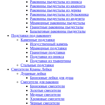
Раковины пьедесталы из оникса
Раковины пьедесталы из кварцита
Раковины пьедесталы из дерева
Раковины пьедесталы из булыжника
Раковины пьедесталы из андезита
Мраморные раковины пьедесталы
Гранитные раковины пьедесталы
Базальтовые раковины пьедесталы
Подставки под раковину
Каменные подставки
Искусственный камень
Мраморные подставки
Гранитные подставки
Подставки из оникса
Подставки из травертина
Стальные подставки
Смесители Краны Лейки
Душевые лейки
Бронзовые лейки для душа
Смесители для раковин
Бронзовые смесители
Золотые смесители
Медные смесители
Хромовые смесители
Черные смесители