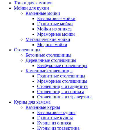
Топки для каминов
Мойки для кухни
Каменные мойки
Базальтовые мойки
Гранитные мойки
Мойки из оникса
Мраморные мойки
Металлические мойки
Медные мойки
Столешницы
Бетонные столешницы
Деревянные столешницы
Бамбуковые столешницы
Каменные столешницы
Гранитные столешницы
Мраморные столешницы
Столешницы из андезита
Столешницы из оникса
Столешницы из травертина
Курны для хамама
Каменные курны
Базальтовые курны
Гранитные курны
Курны из оникса
Курны из травертина