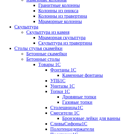
Гранитные колонны
Колонны из оникса
Колонны из травертина
Мраморные колонны
Скульптура
Скульптура из камня
Мраморная скульптура
Скульптура из травертина
Столы стулья скамейки
Бетонные скамейки
Бетонные столы
Tовары 1C
Фонтаны 1C
Каменные фонтаны
УПБ1С
Унитазы 1С
Топки 1С
Дровяные топки
Газовые топки
Столешницы1С
Смесители 1С
Бронзовые лейки для ванны
СливыСифоны1С
Полотенцедержатели