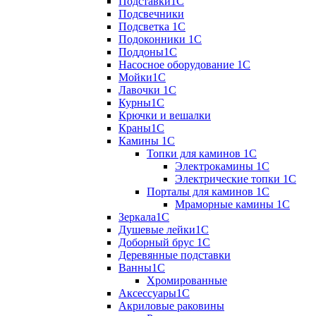
Подставки1С
Подсвечники
Подсветка 1С
Подоконники 1С
Поддоны1С
Насосное оборудование 1С
Мойки1С
Лавочки 1С
Курны1С
Крючки и вешалки
Краны1С
Камины 1C
Топки для каминов 1C
Электрокамины 1С
Электрические топки 1C
Порталы для каминов 1С
Мраморные камины 1C
Зеркала1С
Душевые лейки1С
Доборный брус 1С
Деревянные подставки
Ванны1С
Хромированные
Аксессуары1С
Акриловые раковины