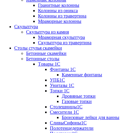
Гранитные колонны
Колонны из оникса
Колонны из травертина
Мраморные колонны
Скульптура
Скульптура из камня
Мраморная скульптура
Скульптура из травертина
Столы стулья скамейки
Бетонные скамейки
Бетонные столы
Tовары 1C
Фонтаны 1C
Каменные фонтаны
УПБ1С
Унитазы 1С
Топки 1С
Дровяные топки
Газовые топки
Столешницы1С
Смесители 1С
Бронзовые лейки для ванны
СливыСифоны1С
Полотенцедержатели