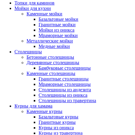
Топки для каминов
Мойки для кухни
Каменные мойки
Базальтовые мойки
Гранитные мойки
Мойки из оникса
Мраморные мойки
Металлические мойки
Медные мойки
Столешницы
Бетонные столешницы
Деревянные столешницы
Бамбуковые столешницы
Каменные столешницы
Гранитные столешницы
Мраморные столешницы
Столешницы из андезита
Столешницы из оникса
Столешницы из травертина
Курны для хамама
Каменные курны
Базальтовые курны
Гранитные курны
Курны из оникса
Курны из травертина