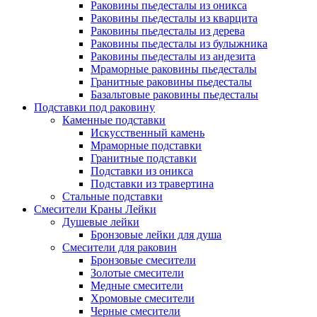
Раковины пьедесталы из оникса
Раковины пьедесталы из кварцита
Раковины пьедесталы из дерева
Раковины пьедесталы из булыжника
Раковины пьедесталы из андезита
Мраморные раковины пьедесталы
Гранитные раковины пьедесталы
Базальтовые раковины пьедесталы
Подставки под раковину
Каменные подставки
Искусственный камень
Мраморные подставки
Гранитные подставки
Подставки из оникса
Подставки из травертина
Стальные подставки
Смесители Краны Лейки
Душевые лейки
Бронзовые лейки для душа
Смесители для раковин
Бронзовые смесители
Золотые смесители
Медные смесители
Хромовые смесители
Черные смесители