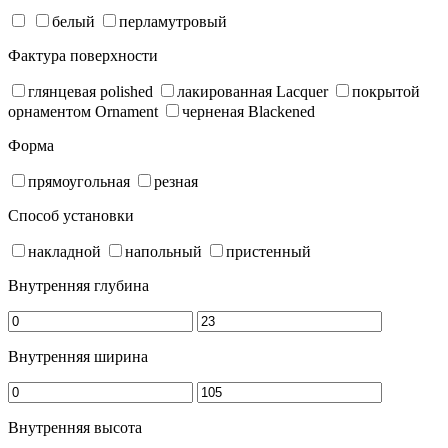
белый
перламутровый
Фактура поверхности
глянцевая polished
лакированная Lacquer
покрытой
орнаментом Ornament
черненая Blackened
Форма
прямоугольная
резная
Способ установки
накладной
напольный
пристенный
Внутренняя глубина
Внутренняя ширина
Внутренняя высота