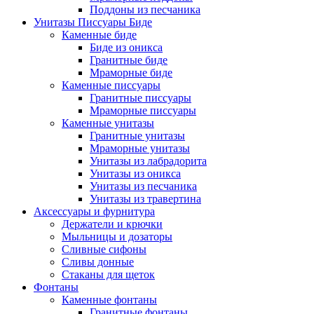
Поддоны из песчаника
Унитазы Писсуары Биде
Каменные биде
Биде из оникса
Гранитные биде
Мраморные биде
Каменные писсуары
Гранитные писсуары
Мраморные писсуары
Каменные унитазы
Гранитные унитазы
Мраморные унитазы
Унитазы из лабрадорита
Унитазы из оникса
Унитазы из песчаника
Унитазы из травертина
Аксессуары и фурнитура
Держатели и крючки
Мыльницы и дозаторы
Сливные сифоны
Сливы донные
Стаканы для щеток
Фонтаны
Каменные фонтаны
Гранитные фонтаны