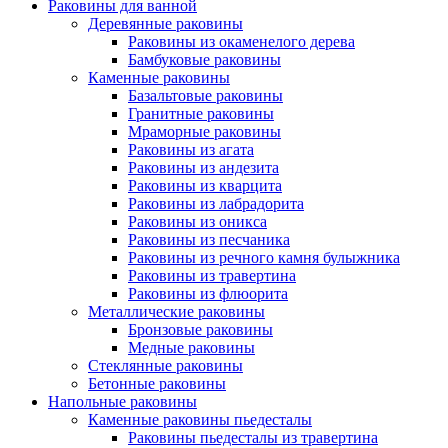
Раковины для ванной
Деревянные раковины
Раковины из окаменелого дерева
Бамбуковые раковины
Каменные раковины
Базальтовые раковины
Гранитные раковины
Мраморные раковины
Раковины из агата
Раковины из андезита
Раковины из кварцита
Раковины из лабрадорита
Раковины из оникса
Раковины из песчаника
Раковины из речного камня булыжника
Раковины из травертина
Раковины из флюорита
Металлические раковины
Бронзовые раковины
Медные раковины
Стеклянные раковины
Бетонные раковины
Напольные раковины
Каменные раковины пьедесталы
Раковины пьедесталы из травертина