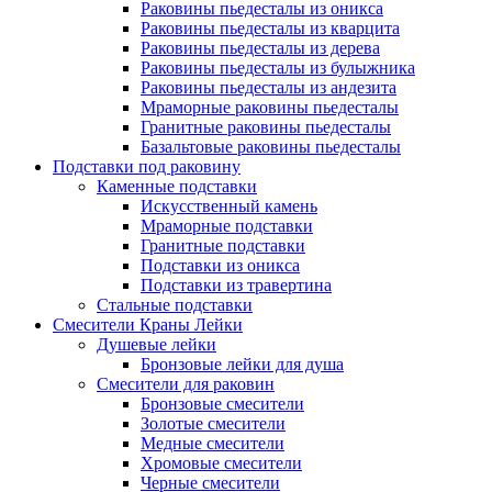
Раковины пьедесталы из оникса
Раковины пьедесталы из кварцита
Раковины пьедесталы из дерева
Раковины пьедесталы из булыжника
Раковины пьедесталы из андезита
Мраморные раковины пьедесталы
Гранитные раковины пьедесталы
Базальтовые раковины пьедесталы
Подставки под раковину
Каменные подставки
Искусственный камень
Мраморные подставки
Гранитные подставки
Подставки из оникса
Подставки из травертина
Стальные подставки
Смесители Краны Лейки
Душевые лейки
Бронзовые лейки для душа
Смесители для раковин
Бронзовые смесители
Золотые смесители
Медные смесители
Хромовые смесители
Черные смесители