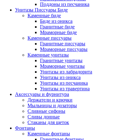
Поддоны из песчаника
Унитазы Писсуары Биде
Каменные биде
Биде из оникса
Гранитные биде
Мраморные биде
Каменные писсуары
Гранитные писсуары
Мраморные писсуары
Каменные унитазы
Гранитные унитазы
Мраморные унитазы
Унитазы из лабрадорита
Унитазы из оникса
Унитазы из песчаника
Унитазы из травертина
Аксессуары и фурнитура
Держатели и крючки
Мыльницы и дозаторы
Сливные сифоны
Сливы донные
Стаканы для щеток
Фонтаны
Каменные фонтаны
Гранитные фонтаны