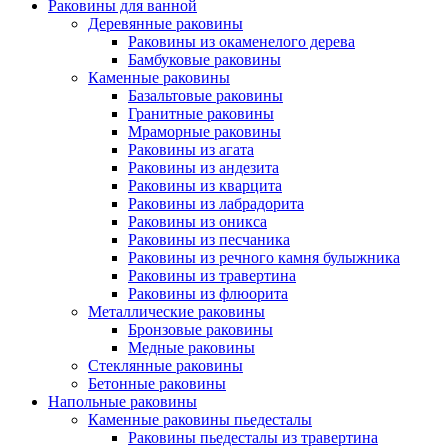
Раковины для ванной
Деревянные раковины
Раковины из окаменелого дерева
Бамбуковые раковины
Каменные раковины
Базальтовые раковины
Гранитные раковины
Мраморные раковины
Раковины из агата
Раковины из андезита
Раковины из кварцита
Раковины из лабрадорита
Раковины из оникса
Раковины из песчаника
Раковины из речного камня булыжника
Раковины из травертина
Раковины из флюорита
Металлические раковины
Бронзовые раковины
Медные раковины
Стеклянные раковины
Бетонные раковины
Напольные раковины
Каменные раковины пьедесталы
Раковины пьедесталы из травертина