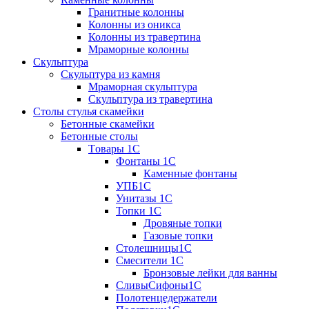
Гранитные колонны
Колонны из оникса
Колонны из травертина
Мраморные колонны
Скульптура
Скульптура из камня
Мраморная скульптура
Скульптура из травертина
Столы стулья скамейки
Бетонные скамейки
Бетонные столы
Tовары 1C
Фонтаны 1C
Каменные фонтаны
УПБ1С
Унитазы 1С
Топки 1С
Дровяные топки
Газовые топки
Столешницы1С
Смесители 1С
Бронзовые лейки для ванны
СливыСифоны1С
Полотенцедержатели