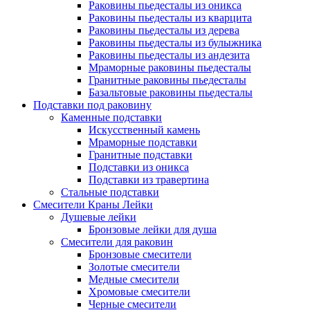
Раковины пьедесталы из оникса
Раковины пьедесталы из кварцита
Раковины пьедесталы из дерева
Раковины пьедесталы из булыжника
Раковины пьедесталы из андезита
Мраморные раковины пьедесталы
Гранитные раковины пьедесталы
Базальтовые раковины пьедесталы
Подставки под раковину
Каменные подставки
Искусственный камень
Мраморные подставки
Гранитные подставки
Подставки из оникса
Подставки из травертина
Стальные подставки
Смесители Краны Лейки
Душевые лейки
Бронзовые лейки для душа
Смесители для раковин
Бронзовые смесители
Золотые смесители
Медные смесители
Хромовые смесители
Черные смесители