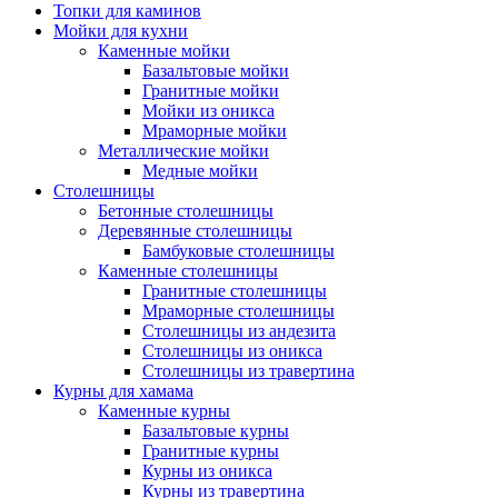
Топки для каминов
Мойки для кухни
Каменные мойки
Базальтовые мойки
Гранитные мойки
Мойки из оникса
Мраморные мойки
Металлические мойки
Медные мойки
Столешницы
Бетонные столешницы
Деревянные столешницы
Бамбуковые столешницы
Каменные столешницы
Гранитные столешницы
Мраморные столешницы
Столешницы из андезита
Столешницы из оникса
Столешницы из травертина
Курны для хамама
Каменные курны
Базальтовые курны
Гранитные курны
Курны из оникса
Курны из травертина