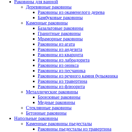
Раковины для ванной
Деревянные раковины
Раковины из окаменелого дерева
Бамбуковые раковины
Каменные раковины
Базальтовые раковины
Гранитные раковины
Мраморные раковины
Раковины из агата
Раковины из андезита
Раковины из кварцита
Раковины из лабрадорита
Раковины из оникса
Раковины из песчаника
Раковины из речного камня булыжника
Раковины из травертина
Раковины из флюорита
Металлические раковины
Бронзовые раковины
Медные раковины
Стеклянные раковины
Бетонные раковины
Напольные раковины
Каменные раковины пьедесталы
Раковины пьедесталы из травертина