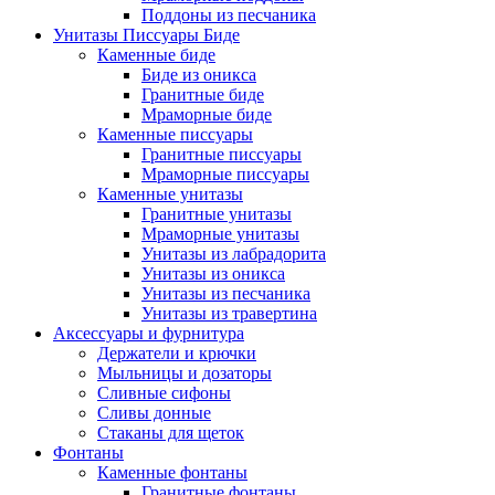
Поддоны из песчаника
Унитазы Писсуары Биде
Каменные биде
Биде из оникса
Гранитные биде
Мраморные биде
Каменные писсуары
Гранитные писсуары
Мраморные писсуары
Каменные унитазы
Гранитные унитазы
Мраморные унитазы
Унитазы из лабрадорита
Унитазы из оникса
Унитазы из песчаника
Унитазы из травертина
Аксессуары и фурнитура
Держатели и крючки
Мыльницы и дозаторы
Сливные сифоны
Сливы донные
Стаканы для щеток
Фонтаны
Каменные фонтаны
Гранитные фонтаны