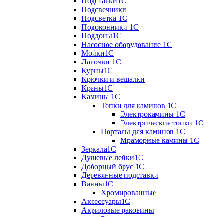
Подставки1С
Подсвечники
Подсветка 1С
Подоконники 1С
Поддоны1С
Насосное оборудование 1С
Мойки1С
Лавочки 1С
Курны1С
Крючки и вешалки
Краны1С
Камины 1C
Топки для каминов 1C
Электрокамины 1С
Электрические топки 1C
Порталы для каминов 1С
Мраморные камины 1C
Зеркала1С
Душевые лейки1С
Доборный брус 1С
Деревянные подставки
Ванны1С
Хромированные
Аксессуары1С
Акриловые раковины