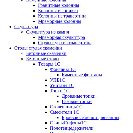
Гранитные колонны
Колонны из оникса
Колонны из травертина
Мраморные колонны
Скульптура
Скульптура из камня
Мраморная скульптура
Скульптура из травертина
Столы стулья скамейки
Бетонные скамейки
Бетонные столы
Tовары 1C
Фонтаны 1C
Каменные фонтаны
УПБ1С
Унитазы 1С
Топки 1С
Дровяные топки
Газовые топки
Столешницы1С
Смесители 1С
Бронзовые лейки для ванны
СливыСифоны1С
Полотенцедержатели