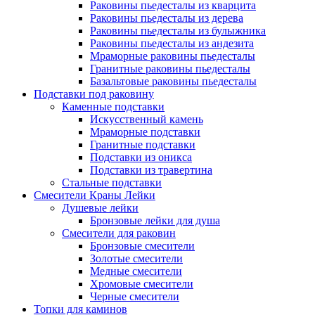
Раковины пьедесталы из кварцита
Раковины пьедесталы из дерева
Раковины пьедесталы из булыжника
Раковины пьедесталы из андезита
Мраморные раковины пьедесталы
Гранитные раковины пьедесталы
Базальтовые раковины пьедесталы
Подставки под раковину
Каменные подставки
Искусственный камень
Мраморные подставки
Гранитные подставки
Подставки из оникса
Подставки из травертина
Стальные подставки
Смесители Краны Лейки
Душевые лейки
Бронзовые лейки для душа
Смесители для раковин
Бронзовые смесители
Золотые смесители
Медные смесители
Хромовые смесители
Черные смесители
Топки для каминов