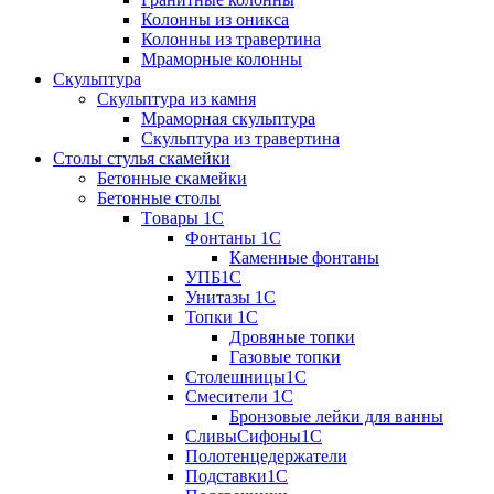
Колонны из оникса
Колонны из травертина
Мраморные колонны
Скульптура
Скульптура из камня
Мраморная скульптура
Скульптура из травертина
Столы стулья скамейки
Бетонные скамейки
Бетонные столы
Tовары 1C
Фонтаны 1C
Каменные фонтаны
УПБ1С
Унитазы 1С
Топки 1С
Дровяные топки
Газовые топки
Столешницы1С
Смесители 1С
Бронзовые лейки для ванны
СливыСифоны1С
Полотенцедержатели
Подставки1С