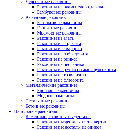
Деревянные раковины
Раковины из окаменелого дерева
Бамбуковые раковины
Каменные раковины
Базальтовые раковины
Гранитные раковины
Мраморные раковины
Раковины из агата
Раковины из андезита
Раковины из кварцита
Раковины из лабрадорита
Раковины из оникса
Раковины из песчаника
Раковины из речного камня булыжника
Раковины из травертина
Раковины из флюорита
Металлические раковины
Бронзовые раковины
Медные раковины
Стеклянные раковины
Бетонные раковины
Напольные раковины
Каменные раковины пьедесталы
Раковины пьедесталы из травертина
Раковины пьедесталы из оникса