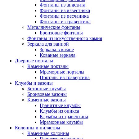
Фонтаны из андезита
Фонтаны из известняка
Фонтаны из песчаника
Фонтаны из травертина
Металлические фонтаны
Бронзовые фонтаны
Фонтаны из искусственного камня
Зеркала для ванной
Зеркала в камне
Кованые зеркала
Дверные порталы
Каменные порталы
Мраморные порталы
Порталы из травертина
Клумбы и вазоны
Бетонные клумбы
Бронзовые вазоны
Каменные вазоны
Гранитные клумбы
Клумбы из оникса
Клумбы из травертина
Мраморные клумбы
Колонны и пилястры
Каменные колонны
Гранитные колонны