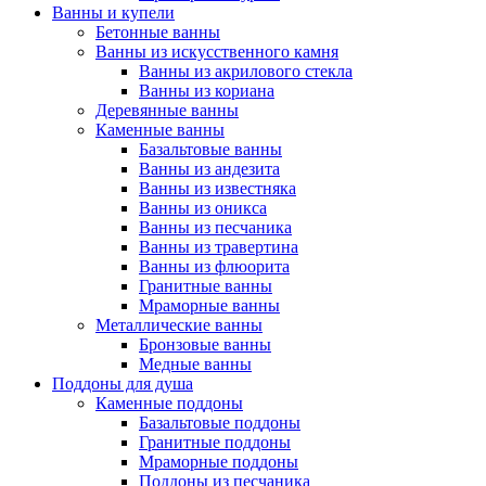
Ванны и купели
Бетонные ванны
Ванны из искусственного камня
Ванны из акрилового стекла
Ванны из кориана
Деревянные ванны
Каменные ванны
Базальтовые ванны
Ванны из андезита
Ванны из известняка
Ванны из оникса
Ванны из песчаника
Ванны из травертина
Ванны из флюорита
Гранитные ванны
Мраморные ванны
Металлические ванны
Бронзовые ванны
Медные ванны
Поддоны для душа
Каменные поддоны
Базальтовые поддоны
Гранитные поддоны
Мраморные поддоны
Поддоны из песчаника