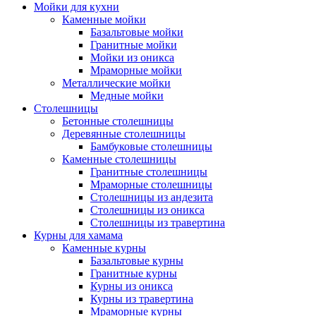
Мойки для кухни
Каменные мойки
Базальтовые мойки
Гранитные мойки
Мойки из оникса
Мраморные мойки
Металлические мойки
Медные мойки
Столешницы
Бетонные столешницы
Деревянные столешницы
Бамбуковые столешницы
Каменные столешницы
Гранитные столешницы
Мраморные столешницы
Столешницы из андезита
Столешницы из оникса
Столешницы из травертина
Курны для хамама
Каменные курны
Базальтовые курны
Гранитные курны
Курны из оникса
Курны из травертина
Мраморные курны