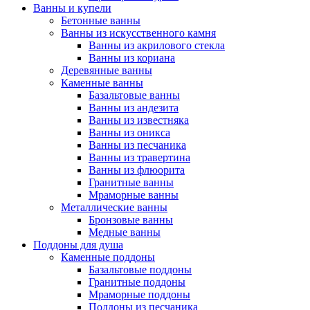
Ванны и купели
Бетонные ванны
Ванны из искусственного камня
Ванны из акрилового стекла
Ванны из кориана
Деревянные ванны
Каменные ванны
Базальтовые ванны
Ванны из андезита
Ванны из известняка
Ванны из оникса
Ванны из песчаника
Ванны из травертина
Ванны из флюорита
Гранитные ванны
Мраморные ванны
Металлические ванны
Бронзовые ванны
Медные ванны
Поддоны для душа
Каменные поддоны
Базальтовые поддоны
Гранитные поддоны
Мраморные поддоны
Поддоны из песчаника