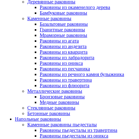
Деревянные раковины
Раковины из окаменелого дерева
Бамбуковые раковины
Каменные раковины
Базальтовые раковины
Гранитные раковины
Мраморные раковины
Раковины из агата
Раковины из андезита
Раковины из кварцита
Раковины из лабрадорита
Раковины из оникса
Раковины из песчаника
Раковины из речного камня булыжника
Раковины из травертина
Раковины из флюорита
Металлические раковины
Бронзовые раковины
Медные раковины
Стеклянные раковины
Бетонные раковины
Напольные раковины
Каменные раковины пьедесталы
Раковины пьедесталы из травертина
Раковины пьедесталы из оникса