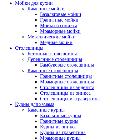
Мойки для кухни
Каменные мойки
Базальтовые мойки
Гранитные мойки
Мойки из оникса
Мраморные мойки
Металлические мойки
Медные мойки
Столешницы
Бетонные столешницы
Деревянные столешницы
Бамбуковые столешницы
Каменные столешницы
Гранитные столешницы
Мраморные столешницы
Столешницы из андезита
Столешницы из оникса
Столешницы из травертина
Курны для хамама
Каменные курны
Базальтовые курны
Гранитные курны
Курны из оникса
Курны из травертина
Мраморные курны