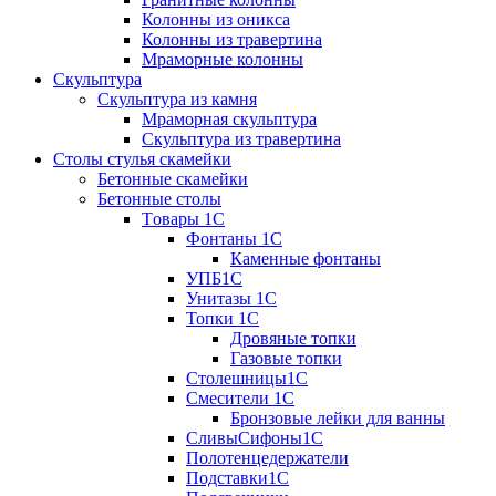
Колонны из оникса
Колонны из травертина
Мраморные колонны
Скульптура
Скульптура из камня
Мраморная скульптура
Скульптура из травертина
Столы стулья скамейки
Бетонные скамейки
Бетонные столы
Tовары 1C
Фонтаны 1C
Каменные фонтаны
УПБ1С
Унитазы 1С
Топки 1С
Дровяные топки
Газовые топки
Столешницы1С
Смесители 1С
Бронзовые лейки для ванны
СливыСифоны1С
Полотенцедержатели
Подставки1С