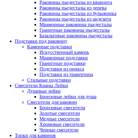
Раковины пьедесталы из кварцита
Раковины пьедесталы из дерева
Раковины пьедесталы из булыжника
Раковины пьедесталы из андезита
Мраморные раковины пьедесталы
Гранитные раковины пьедесталы
Базальтовые раковины пьедесталы
Подставки под раковину
Каменные подставки
Искусственный камень
Мраморные подставки
Гранитные подставки
Подставки из оникса
Подставки из травертина
Стальные подставки
Смесители Краны Лейки
Душевые лейки
Бронзовые лейки для душа
Смесители для раковин
Бронзовые смесители
Золотые смесители
Медные смесители
Хромовые смесители
Черные смесители
Топки для каминов