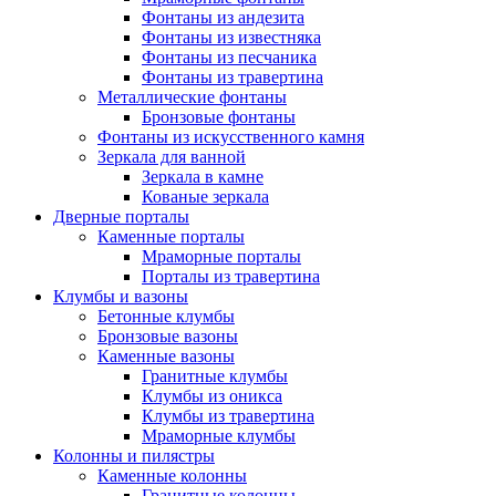
Фонтаны из андезита
Фонтаны из известняка
Фонтаны из песчаника
Фонтаны из травертина
Металлические фонтаны
Бронзовые фонтаны
Фонтаны из искусственного камня
Зеркала для ванной
Зеркала в камне
Кованые зеркала
Дверные порталы
Каменные порталы
Мраморные порталы
Порталы из травертина
Клумбы и вазоны
Бетонные клумбы
Бронзовые вазоны
Каменные вазоны
Гранитные клумбы
Клумбы из оникса
Клумбы из травертина
Мраморные клумбы
Колонны и пилястры
Каменные колонны
Гранитные колонны