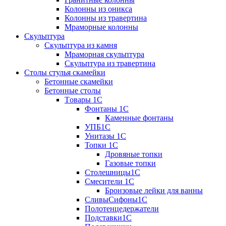
Колонны из оникса
Колонны из травертина
Мраморные колонны
Скульптура
Скульптура из камня
Мраморная скульптура
Скульптура из травертина
Столы стулья скамейки
Бетонные скамейки
Бетонные столы
Tовары 1C
Фонтаны 1C
Каменные фонтаны
УПБ1С
Унитазы 1С
Топки 1С
Дровяные топки
Газовые топки
Столешницы1С
Смесители 1С
Бронзовые лейки для ванны
СливыСифоны1С
Полотенцедержатели
Подставки1С