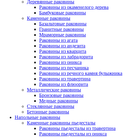
Деревянные раковины
Раковины из окаменелого дерева
Бамбуковые раковины
Каменные раковины
Базальтовые раковины
Гранитные раковины
Мраморные раковины
Раковины из агата
Раковины из андезита
Раковины из кварцита
Раковины из лабрадорита
Раковины из оникса
Раковины из песчаника
Раковины из речного камня булыжника
Раковины из травертина
Раковины из флюорита
Металлические раковины
Бронзовые раковины
Медные раковины
Стеклянные раковины
Бетонные раковины
Напольные раковины
Каменные раковины пьедесталы
Раковины пьедесталы из травертина
Раковины пьедесталы из оникса