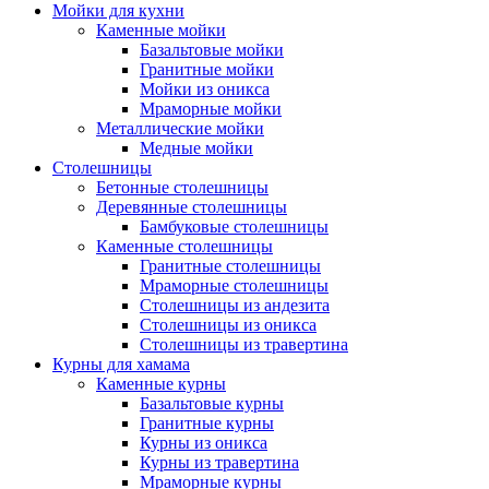
Мойки для кухни
Каменные мойки
Базальтовые мойки
Гранитные мойки
Мойки из оникса
Мраморные мойки
Металлические мойки
Медные мойки
Столешницы
Бетонные столешницы
Деревянные столешницы
Бамбуковые столешницы
Каменные столешницы
Гранитные столешницы
Мраморные столешницы
Столешницы из андезита
Столешницы из оникса
Столешницы из травертина
Курны для хамама
Каменные курны
Базальтовые курны
Гранитные курны
Курны из оникса
Курны из травертина
Мраморные курны