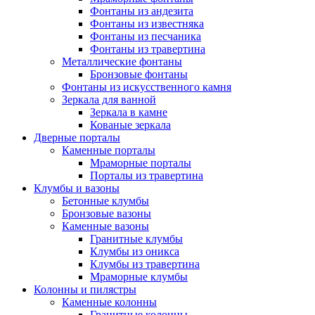
Фонтаны из андезита
Фонтаны из известняка
Фонтаны из песчаника
Фонтаны из травертина
Металлические фонтаны
Бронзовые фонтаны
Фонтаны из искусственного камня
Зеркала для ванной
Зеркала в камне
Кованые зеркала
Дверные порталы
Каменные порталы
Мраморные порталы
Порталы из травертина
Клумбы и вазоны
Бетонные клумбы
Бронзовые вазоны
Каменные вазоны
Гранитные клумбы
Клумбы из оникса
Клумбы из травертина
Мраморные клумбы
Колонны и пилястры
Каменные колонны
Гранитные колонны