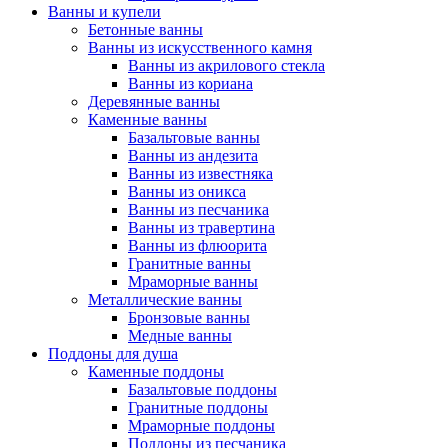
Ванны и купели
Бетонные ванны
Ванны из искусственного камня
Ванны из акрилового стекла
Ванны из кориана
Деревянные ванны
Каменные ванны
Базальтовые ванны
Ванны из андезита
Ванны из известняка
Ванны из оникса
Ванны из песчаника
Ванны из травертина
Ванны из флюорита
Гранитные ванны
Мраморные ванны
Металлические ванны
Бронзовые ванны
Медные ванны
Поддоны для душа
Каменные поддоны
Базальтовые поддоны
Гранитные поддоны
Мраморные поддоны
Поддоны из песчаника