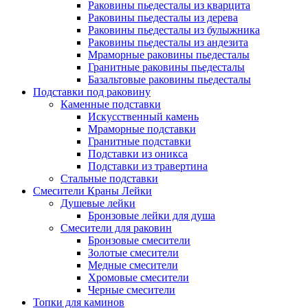
Раковины пьедесталы из кварцита
Раковины пьедесталы из дерева
Раковины пьедесталы из булыжника
Раковины пьедесталы из андезита
Мраморные раковины пьедесталы
Гранитные раковины пьедесталы
Базальтовые раковины пьедесталы
Подставки под раковину
Каменные подставки
Искусственный камень
Мраморные подставки
Гранитные подставки
Подставки из оникса
Подставки из травертина
Стальные подставки
Смесители Краны Лейки
Душевые лейки
Бронзовые лейки для душа
Смесители для раковин
Бронзовые смесители
Золотые смесители
Медные смесители
Хромовые смесители
Черные смесители
Топки для каминов