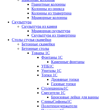
Гранитные колонны
Колонны из оникса
Колонны из травертина
Мраморные колонны
Скульптура
Скульптура из камня
Мраморная скульптура
Скульптура из травертина
Столы стулья скамейки
Бетонные скамейки
Бетонные столы
Tовары 1C
Фонтаны 1C
Каменные фонтаны
УПБ1С
Унитазы 1С
Топки 1С
Дровяные топки
Газовые топки
Столешницы1С
Смесители 1С
Бронзовые лейки для ванны
СливыСифоны1С
Полотенцедержатели