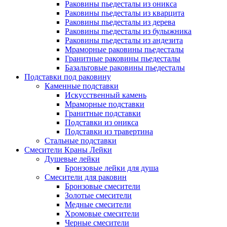
Раковины пьедесталы из оникса
Раковины пьедесталы из кварцита
Раковины пьедесталы из дерева
Раковины пьедесталы из булыжника
Раковины пьедесталы из андезита
Мраморные раковины пьедесталы
Гранитные раковины пьедесталы
Базальтовые раковины пьедесталы
Подставки под раковину
Каменные подставки
Искусственный камень
Мраморные подставки
Гранитные подставки
Подставки из оникса
Подставки из травертина
Стальные подставки
Смесители Краны Лейки
Душевые лейки
Бронзовые лейки для душа
Смесители для раковин
Бронзовые смесители
Золотые смесители
Медные смесители
Хромовые смесители
Черные смесители