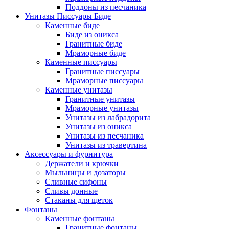
Поддоны из песчаника
Унитазы Писсуары Биде
Каменные биде
Биде из оникса
Гранитные биде
Мраморные биде
Каменные писсуары
Гранитные писсуары
Мраморные писсуары
Каменные унитазы
Гранитные унитазы
Мраморные унитазы
Унитазы из лабрадорита
Унитазы из оникса
Унитазы из песчаника
Унитазы из травертина
Аксессуары и фурнитура
Держатели и крючки
Мыльницы и дозаторы
Сливные сифоны
Сливы донные
Стаканы для щеток
Фонтаны
Каменные фонтаны
Гранитные фонтаны