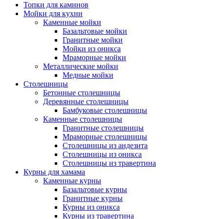
Топки для каминов
Мойки для кухни
Каменные мойки
Базальтовые мойки
Гранитные мойки
Мойки из оникса
Мраморные мойки
Металлические мойки
Медные мойки
Столешницы
Бетонные столешницы
Деревянные столешницы
Бамбуковые столешницы
Каменные столешницы
Гранитные столешницы
Мраморные столешницы
Столешницы из андезита
Столешницы из оникса
Столешницы из травертина
Курны для хамама
Каменные курны
Базальтовые курны
Гранитные курны
Курны из оникса
Курны из травертина