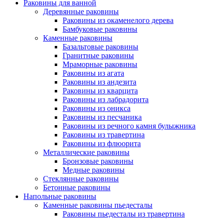
Раковины для ванной
Деревянные раковины
Раковины из окаменелого дерева
Бамбуковые раковины
Каменные раковины
Базальтовые раковины
Гранитные раковины
Мраморные раковины
Раковины из агата
Раковины из андезита
Раковины из кварцита
Раковины из лабрадорита
Раковины из оникса
Раковины из песчаника
Раковины из речного камня булыжника
Раковины из травертина
Раковины из флюорита
Металлические раковины
Бронзовые раковины
Медные раковины
Стеклянные раковины
Бетонные раковины
Напольные раковины
Каменные раковины пьедесталы
Раковины пьедесталы из травертина