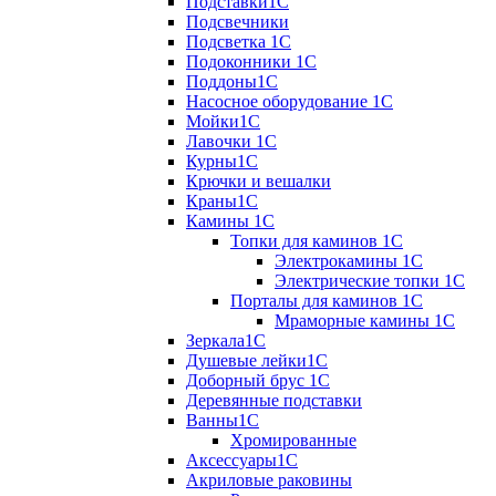
Подставки1С
Подсвечники
Подсветка 1С
Подоконники 1С
Поддоны1С
Насосное оборудование 1С
Мойки1С
Лавочки 1С
Курны1С
Крючки и вешалки
Краны1С
Камины 1C
Топки для каминов 1C
Электрокамины 1С
Электрические топки 1C
Порталы для каминов 1С
Мраморные камины 1C
Зеркала1С
Душевые лейки1С
Доборный брус 1С
Деревянные подставки
Ванны1С
Хромированные
Аксессуары1С
Акриловые раковины