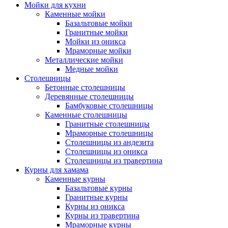
Мойки для кухни
Каменные мойки
Базальтовые мойки
Гранитные мойки
Мойки из оникса
Мраморные мойки
Металлические мойки
Медные мойки
Столешницы
Бетонные столешницы
Деревянные столешницы
Бамбуковые столешницы
Каменные столешницы
Гранитные столешницы
Мраморные столешницы
Столешницы из андезита
Столешницы из оникса
Столешницы из травертина
Курны для хамама
Каменные курны
Базальтовые курны
Гранитные курны
Курны из оникса
Курны из травертина
Мраморные курны