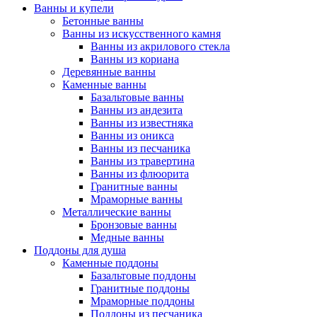
Ванны и купели
Бетонные ванны
Ванны из искусственного камня
Ванны из акрилового стекла
Ванны из кориана
Деревянные ванны
Каменные ванны
Базальтовые ванны
Ванны из андезита
Ванны из известняка
Ванны из оникса
Ванны из песчаника
Ванны из травертина
Ванны из флюорита
Гранитные ванны
Мраморные ванны
Металлические ванны
Бронзовые ванны
Медные ванны
Поддоны для душа
Каменные поддоны
Базальтовые поддоны
Гранитные поддоны
Мраморные поддоны
Поддоны из песчаника