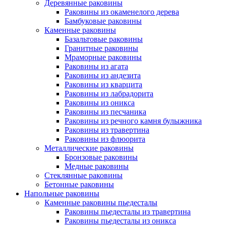
Деревянные раковины
Раковины из окаменелого дерева
Бамбуковые раковины
Каменные раковины
Базальтовые раковины
Гранитные раковины
Мраморные раковины
Раковины из агата
Раковины из андезита
Раковины из кварцита
Раковины из лабрадорита
Раковины из оникса
Раковины из песчаника
Раковины из речного камня булыжника
Раковины из травертина
Раковины из флюорита
Металлические раковины
Бронзовые раковины
Медные раковины
Стеклянные раковины
Бетонные раковины
Напольные раковины
Каменные раковины пьедесталы
Раковины пьедесталы из травертина
Раковины пьедесталы из оникса