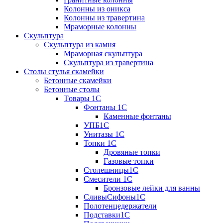
Колонны из оникса
Колонны из травертина
Мраморные колонны
Скульптура
Скульптура из камня
Мраморная скульптура
Скульптура из травертина
Столы стулья скамейки
Бетонные скамейки
Бетонные столы
Tовары 1C
Фонтаны 1C
Каменные фонтаны
УПБ1С
Унитазы 1С
Топки 1С
Дровяные топки
Газовые топки
Столешницы1С
Смесители 1С
Бронзовые лейки для ванны
СливыСифоны1С
Полотенцедержатели
Подставки1С