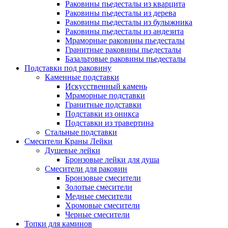
Раковины пьедесталы из кварцита
Раковины пьедесталы из дерева
Раковины пьедесталы из булыжника
Раковины пьедесталы из андезита
Мраморные раковины пьедесталы
Гранитные раковины пьедесталы
Базальтовые раковины пьедесталы
Подставки под раковину
Каменные подставки
Искусственный камень
Мраморные подставки
Гранитные подставки
Подставки из оникса
Подставки из травертина
Стальные подставки
Смесители Краны Лейки
Душевые лейки
Бронзовые лейки для душа
Смесители для раковин
Бронзовые смесители
Золотые смесители
Медные смесители
Хромовые смесители
Черные смесители
Топки для каминов