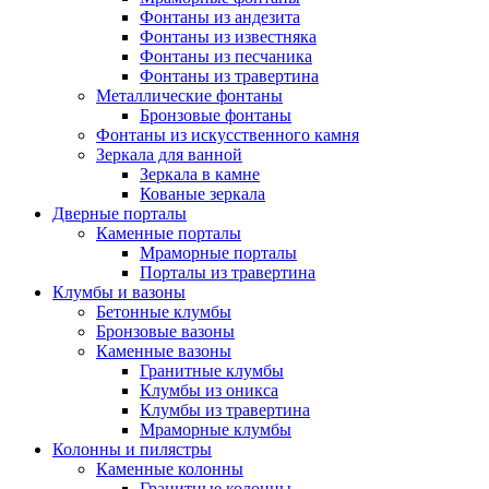
Фонтаны из андезита
Фонтаны из известняка
Фонтаны из песчаника
Фонтаны из травертина
Металлические фонтаны
Бронзовые фонтаны
Фонтаны из искусственного камня
Зеркала для ванной
Зеркала в камне
Кованые зеркала
Дверные порталы
Каменные порталы
Мраморные порталы
Порталы из травертина
Клумбы и вазоны
Бетонные клумбы
Бронзовые вазоны
Каменные вазоны
Гранитные клумбы
Клумбы из оникса
Клумбы из травертина
Мраморные клумбы
Колонны и пилястры
Каменные колонны
Гранитные колонны