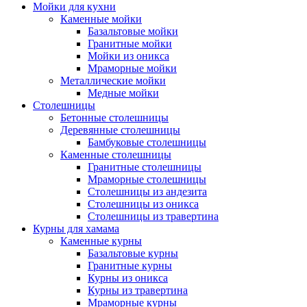
Мойки для кухни
Каменные мойки
Базальтовые мойки
Гранитные мойки
Мойки из оникса
Мраморные мойки
Металлические мойки
Медные мойки
Столешницы
Бетонные столешницы
Деревянные столешницы
Бамбуковые столешницы
Каменные столешницы
Гранитные столешницы
Мраморные столешницы
Столешницы из андезита
Столешницы из оникса
Столешницы из травертина
Курны для хамама
Каменные курны
Базальтовые курны
Гранитные курны
Курны из оникса
Курны из травертина
Мраморные курны