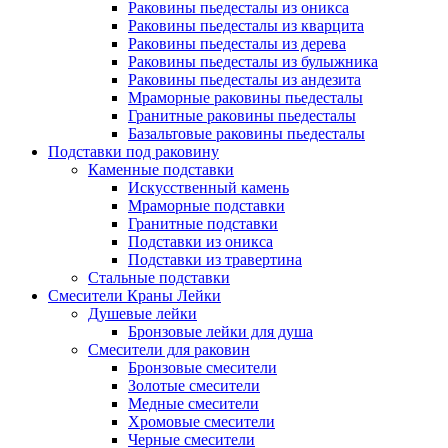
Раковины пьедесталы из оникса
Раковины пьедесталы из кварцита
Раковины пьедесталы из дерева
Раковины пьедесталы из булыжника
Раковины пьедесталы из андезита
Мраморные раковины пьедесталы
Гранитные раковины пьедесталы
Базальтовые раковины пьедесталы
Подставки под раковину
Каменные подставки
Искусственный камень
Мраморные подставки
Гранитные подставки
Подставки из оникса
Подставки из травертина
Стальные подставки
Смесители Краны Лейки
Душевые лейки
Бронзовые лейки для душа
Смесители для раковин
Бронзовые смесители
Золотые смесители
Медные смесители
Хромовые смесители
Черные смесители