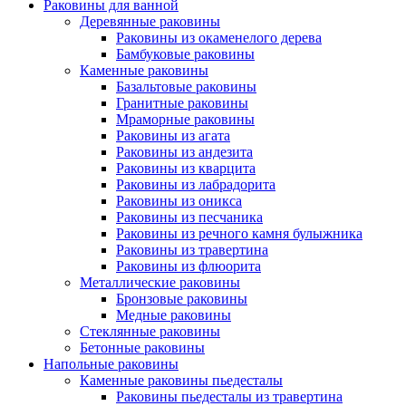
Раковины для ванной
Деревянные раковины
Раковины из окаменелого дерева
Бамбуковые раковины
Каменные раковины
Базальтовые раковины
Гранитные раковины
Мраморные раковины
Раковины из агата
Раковины из андезита
Раковины из кварцита
Раковины из лабрадорита
Раковины из оникса
Раковины из песчаника
Раковины из речного камня булыжника
Раковины из травертина
Раковины из флюорита
Металлические раковины
Бронзовые раковины
Медные раковины
Стеклянные раковины
Бетонные раковины
Напольные раковины
Каменные раковины пьедесталы
Раковины пьедесталы из травертина