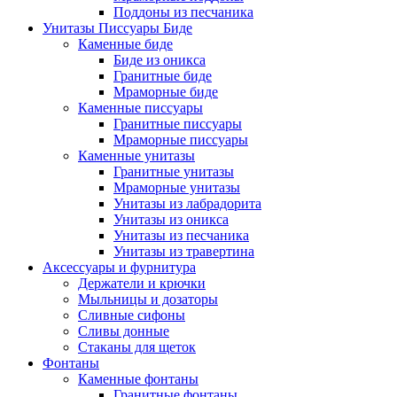
Поддоны из песчаника
Унитазы Писсуары Биде
Каменные биде
Биде из оникса
Гранитные биде
Мраморные биде
Каменные писсуары
Гранитные писсуары
Мраморные писсуары
Каменные унитазы
Гранитные унитазы
Мраморные унитазы
Унитазы из лабрадорита
Унитазы из оникса
Унитазы из песчаника
Унитазы из травертина
Аксессуары и фурнитура
Держатели и крючки
Мыльницы и дозаторы
Сливные сифоны
Сливы донные
Стаканы для щеток
Фонтаны
Каменные фонтаны
Гранитные фонтаны