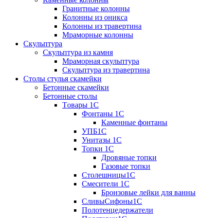
Гранитные колонны
Колонны из оникса
Колонны из травертина
Мраморные колонны
Скульптура
Скульптура из камня
Мраморная скульптура
Скульптура из травертина
Столы стулья скамейки
Бетонные скамейки
Бетонные столы
Tовары 1C
Фонтаны 1C
Каменные фонтаны
УПБ1С
Унитазы 1С
Топки 1С
Дровяные топки
Газовые топки
Столешницы1С
Смесители 1С
Бронзовые лейки для ванны
СливыСифоны1С
Полотенцедержатели