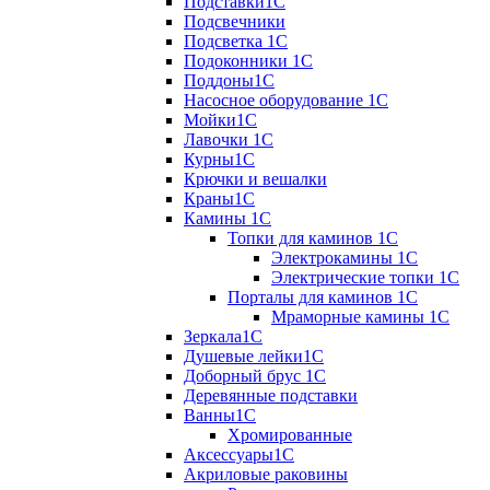
Подставки1С
Подсвечники
Подсветка 1С
Подоконники 1С
Поддоны1С
Насосное оборудование 1С
Мойки1С
Лавочки 1С
Курны1С
Крючки и вешалки
Краны1С
Камины 1C
Топки для каминов 1C
Электрокамины 1С
Электрические топки 1C
Порталы для каминов 1С
Мраморные камины 1C
Зеркала1С
Душевые лейки1С
Доборный брус 1С
Деревянные подставки
Ванны1С
Хромированные
Аксессуары1С
Акриловые раковины