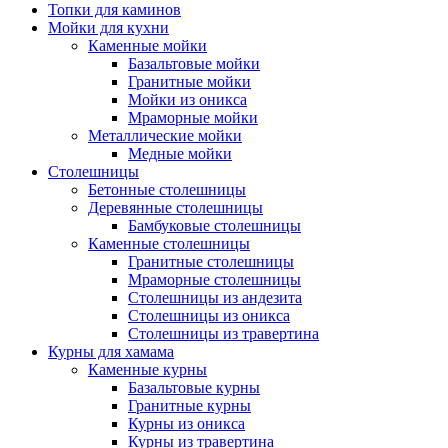
Топки для каминов
Мойки для кухни
Каменные мойки
Базальтовые мойки
Гранитные мойки
Мойки из оникса
Мраморные мойки
Металлические мойки
Медные мойки
Столешницы
Бетонные столешницы
Деревянные столешницы
Бамбуковые столешницы
Каменные столешницы
Гранитные столешницы
Мраморные столешницы
Столешницы из андезита
Столешницы из оникса
Столешницы из травертина
Курны для хамама
Каменные курны
Базальтовые курны
Гранитные курны
Курны из оникса
Курны из травертина