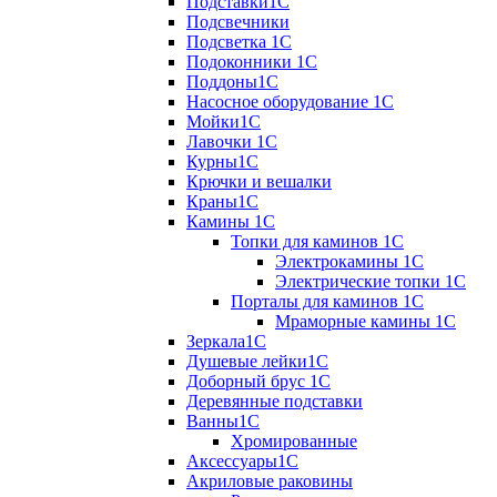
Подставки1С
Подсвечники
Подсветка 1С
Подоконники 1С
Поддоны1С
Насосное оборудование 1С
Мойки1С
Лавочки 1С
Курны1С
Крючки и вешалки
Краны1С
Камины 1C
Топки для каминов 1C
Электрокамины 1С
Электрические топки 1C
Порталы для каминов 1С
Мраморные камины 1C
Зеркала1С
Душевые лейки1С
Доборный брус 1С
Деревянные подставки
Ванны1С
Хромированные
Аксессуары1С
Акриловые раковины