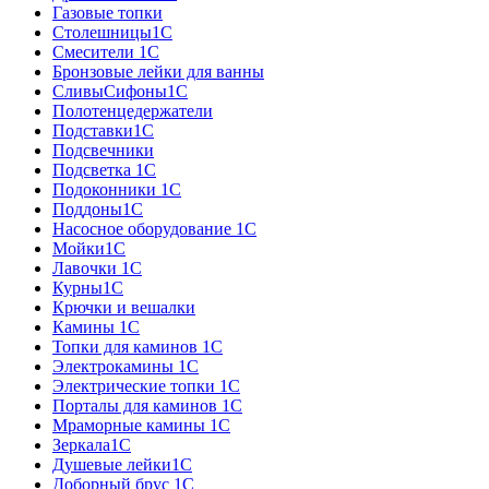
Газовые топки
Столешницы1С
Смесители 1С
Бронзовые лейки для ванны
СливыСифоны1С
Полотенцедержатели
Подставки1С
Подсвечники
Подсветка 1С
Подоконники 1С
Поддоны1С
Насосное оборудование 1С
Мойки1С
Лавочки 1С
Курны1С
Крючки и вешалки
Камины 1C
Топки для каминов 1C
Электрокамины 1С
Электрические топки 1C
Порталы для каминов 1С
Мраморные камины 1C
Зеркала1С
Душевые лейки1С
Доборный брус 1С