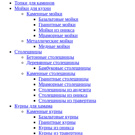
Топки для каминов
Мойки для кухни
Каменные мойки
Базальтовые мойки
Гранитные мойки
Мойки из оникса
Мраморные мойки
Металлические мойки
Медные мойки
Столешницы
Бетонные столешницы
Деревянные столешницы
Бамбуковые столешницы
Каменные столешницы
Гранитные столешницы
Мраморные столешницы
Столешницы из андезита
Столешницы из оникса
Столешницы из травертина
Курны для хамама
Каменные курны
Базальтовые курны
Гранитные курны
Курны из оникса
Курны из травертина