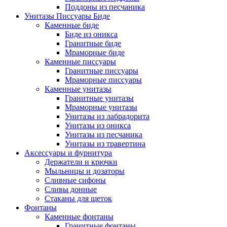
Поддоны из песчаника
Унитазы Писсуары Биде
Каменные биде
Биде из оникса
Гранитные биде
Мраморные биде
Каменные писсуары
Гранитные писсуары
Мраморные писсуары
Каменные унитазы
Гранитные унитазы
Мраморные унитазы
Унитазы из лабрадорита
Унитазы из оникса
Унитазы из песчаника
Унитазы из травертина
Аксессуары и фурнитура
Держатели и крючки
Мыльницы и дозаторы
Сливные сифоны
Сливы донные
Стаканы для щеток
Фонтаны
Каменные фонтаны
Гранитные фонтаны