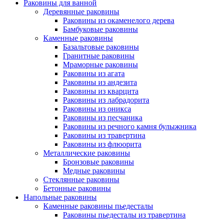
Раковины для ванной
Деревянные раковины
Раковины из окаменелого дерева
Бамбуковые раковины
Каменные раковины
Базальтовые раковины
Гранитные раковины
Мраморные раковины
Раковины из агата
Раковины из андезита
Раковины из кварцита
Раковины из лабрадорита
Раковины из оникса
Раковины из песчаника
Раковины из речного камня булыжника
Раковины из травертина
Раковины из флюорита
Металлические раковины
Бронзовые раковины
Медные раковины
Стеклянные раковины
Бетонные раковины
Напольные раковины
Каменные раковины пьедесталы
Раковины пьедесталы из травертина