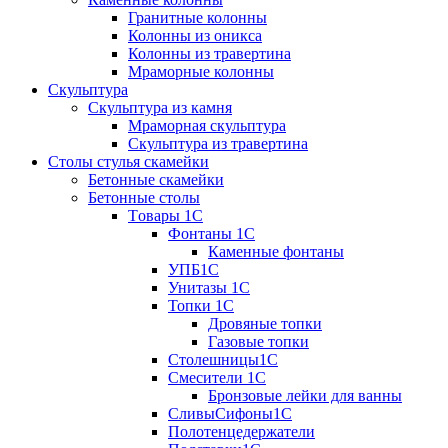
Гранитные колонны
Колонны из оникса
Колонны из травертина
Мраморные колонны
Скульптура
Скульптура из камня
Мраморная скульптура
Скульптура из травертина
Столы стулья скамейки
Бетонные скамейки
Бетонные столы
Tовары 1C
Фонтаны 1C
Каменные фонтаны
УПБ1С
Унитазы 1С
Топки 1С
Дровяные топки
Газовые топки
Столешницы1С
Смесители 1С
Бронзовые лейки для ванны
СливыСифоны1С
Полотенцедержатели