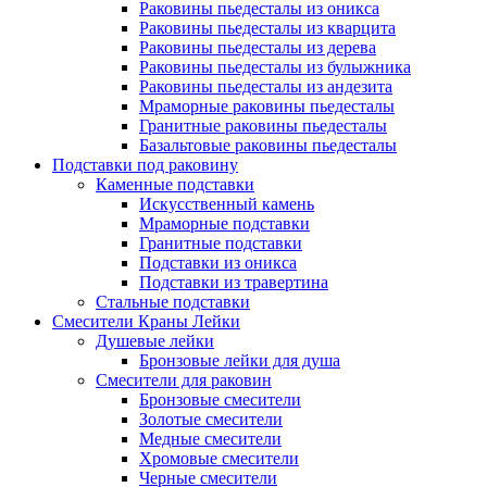
Раковины пьедесталы из оникса
Раковины пьедесталы из кварцита
Раковины пьедесталы из дерева
Раковины пьедесталы из булыжника
Раковины пьедесталы из андезита
Мраморные раковины пьедесталы
Гранитные раковины пьедесталы
Базальтовые раковины пьедесталы
Подставки под раковину
Каменные подставки
Искусственный камень
Мраморные подставки
Гранитные подставки
Подставки из оникса
Подставки из травертина
Стальные подставки
Смесители Краны Лейки
Душевые лейки
Бронзовые лейки для душа
Смесители для раковин
Бронзовые смесители
Золотые смесители
Медные смесители
Хромовые смесители
Черные смесители