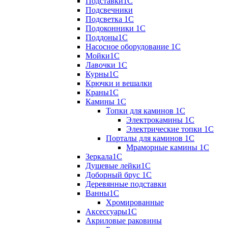
Подставки1С
Подсвечники
Подсветка 1С
Подоконники 1С
Поддоны1С
Насосное оборудование 1С
Мойки1С
Лавочки 1С
Курны1С
Крючки и вешалки
Краны1С
Камины 1C
Топки для каминов 1C
Электрокамины 1С
Электрические топки 1C
Порталы для каминов 1С
Мраморные камины 1C
Зеркала1С
Душевые лейки1С
Доборный брус 1С
Деревянные подставки
Ванны1С
Хромированные
Аксессуары1С
Акриловые раковины