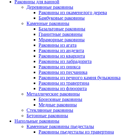
Раковины для ванной
Деревянные раковины
Раковины из окаменелого дерева
Бамбуковые раковины
Каменные раковины
Базальтовые раковины
Гранитные раковины
Мраморные раковины
Раковины из агата
Раковины из андезита
Раковины из кварцита
Раковины из лабрадорита
Раковины из оникса
Раковины из песчаника
Раковины из речного камня булыжника
Раковины из травертина
Раковины из флюорита
Металлические раковины
Бронзовые раковины
Медные раковины
Стеклянные раковины
Бетонные раковины
Напольные раковины
Каменные раковины пьедесталы
Раковины пьедесталы из травертина