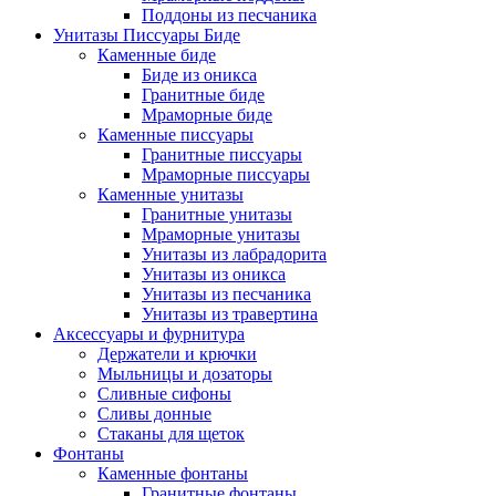
Поддоны из песчаника
Унитазы Писсуары Биде
Каменные биде
Биде из оникса
Гранитные биде
Мраморные биде
Каменные писсуары
Гранитные писсуары
Мраморные писсуары
Каменные унитазы
Гранитные унитазы
Мраморные унитазы
Унитазы из лабрадорита
Унитазы из оникса
Унитазы из песчаника
Унитазы из травертина
Аксессуары и фурнитура
Держатели и крючки
Мыльницы и дозаторы
Сливные сифоны
Сливы донные
Стаканы для щеток
Фонтаны
Каменные фонтаны
Гранитные фонтаны