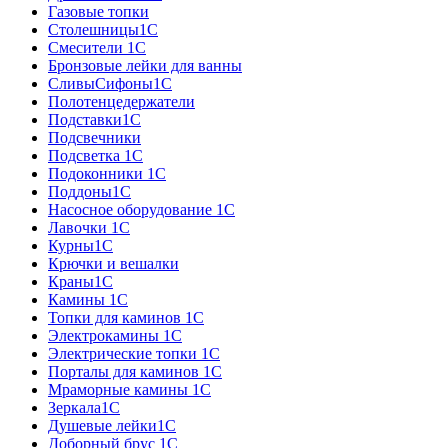
Газовые топки
Столешницы1С
Смесители 1С
Бронзовые лейки для ванны
СливыСифоны1С
Полотенцедержатели
Подставки1С
Подсвечники
Подсветка 1С
Подоконники 1С
Поддоны1С
Насосное оборудование 1С
Лавочки 1С
Курны1С
Крючки и вешалки
Краны1С
Камины 1C
Топки для каминов 1C
Электрокамины 1С
Электрические топки 1C
Порталы для каминов 1С
Мраморные камины 1C
Зеркала1С
Душевые лейки1С
Доборный брус 1С