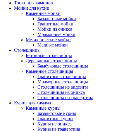
Топки для каминов
Мойки для кухни
Каменные мойки
Базальтовые мойки
Гранитные мойки
Мойки из оникса
Мраморные мойки
Металлические мойки
Медные мойки
Столешницы
Бетонные столешницы
Деревянные столешницы
Бамбуковые столешницы
Каменные столешницы
Гранитные столешницы
Мраморные столешницы
Столешницы из андезита
Столешницы из оникса
Столешницы из травертина
Курны для хамама
Каменные курны
Базальтовые курны
Гранитные курны
Курны из оникса
Курны из травертина