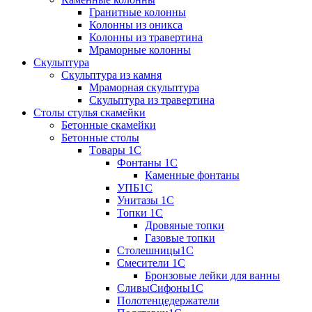
Гранитные колонны
Колонны из оникса
Колонны из травертина
Мраморные колонны
Скульптура
Скульптура из камня
Мраморная скульптура
Скульптура из травертина
Столы стулья скамейки
Бетонные скамейки
Бетонные столы
Tовары 1C
Фонтаны 1C
Каменные фонтаны
УПБ1С
Унитазы 1С
Топки 1С
Дровяные топки
Газовые топки
Столешницы1С
Смесители 1С
Бронзовые лейки для ванны
СливыСифоны1С
Полотенцедержатели