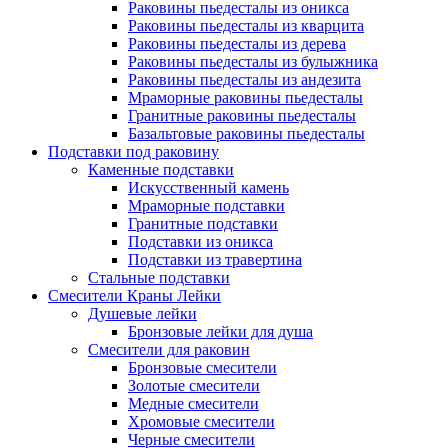
Раковины пьедесталы из оникса
Раковины пьедесталы из кварцита
Раковины пьедесталы из дерева
Раковины пьедесталы из булыжника
Раковины пьедесталы из андезита
Мраморные раковины пьедесталы
Гранитные раковины пьедесталы
Базальтовые раковины пьедесталы
Подставки под раковину
Каменные подставки
Искусственный камень
Мраморные подставки
Гранитные подставки
Подставки из оникса
Подставки из травертина
Стальные подставки
Смесители Краны Лейки
Душевые лейки
Бронзовые лейки для душа
Смесители для раковин
Бронзовые смесители
Золотые смесители
Медные смесители
Хромовые смесители
Черные смесители