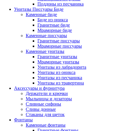
Поддоны из песчаника
Унитазы Писсуары Биде
Каменные биде
Биде из оникса
Гранитные биде
Мраморные биде
Каменные писсуары
Гранитные писсуары
Мраморные писсуары
Каменные унитазы
Гранитные унитазы
Мраморные унитазы
Унитазы из лабрадорита
Унитазы из оникса
Унитазы из песчаника
Унитазы из травертина
Аксессуары и фурнитура
Держатели и крючки
Мыльницы и дозаторы
Сливные сифоны
Сливы донные
Стаканы для щеток
Фонтаны
Каменные фонтаны
Гранитные фонтаны