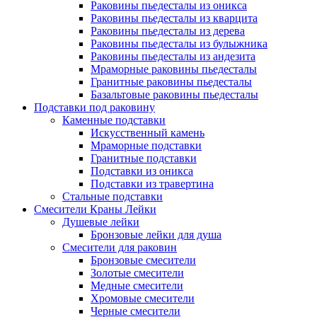
Раковины пьедесталы из оникса
Раковины пьедесталы из кварцита
Раковины пьедесталы из дерева
Раковины пьедесталы из булыжника
Раковины пьедесталы из андезита
Мраморные раковины пьедесталы
Гранитные раковины пьедесталы
Базальтовые раковины пьедесталы
Подставки под раковину
Каменные подставки
Искусственный камень
Мраморные подставки
Гранитные подставки
Подставки из оникса
Подставки из травертина
Стальные подставки
Смесители Краны Лейки
Душевые лейки
Бронзовые лейки для душа
Смесители для раковин
Бронзовые смесители
Золотые смесители
Медные смесители
Хромовые смесители
Черные смесители