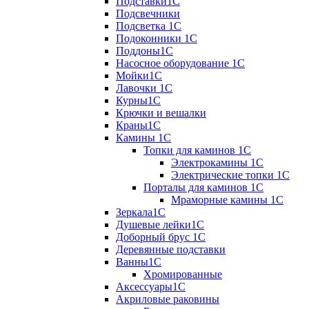
Подставки1С
Подсвечники
Подсветка 1С
Подоконники 1С
Поддоны1С
Насосное оборудование 1С
Мойки1С
Лавочки 1С
Курны1С
Крючки и вешалки
Краны1С
Камины 1C
Топки для каминов 1C
Электрокамины 1С
Электрические топки 1C
Порталы для каминов 1С
Мраморные камины 1C
Зеркала1С
Душевые лейки1С
Доборный брус 1С
Деревянные подставки
Ванны1С
Хромированные
Аксессуары1С
Акриловые раковины