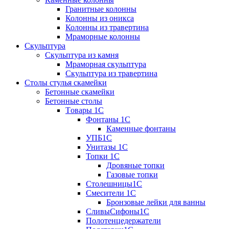
Гранитные колонны
Колонны из оникса
Колонны из травертина
Мраморные колонны
Скульптура
Скульптура из камня
Мраморная скульптура
Скульптура из травертина
Столы стулья скамейки
Бетонные скамейки
Бетонные столы
Tовары 1C
Фонтаны 1C
Каменные фонтаны
УПБ1С
Унитазы 1С
Топки 1С
Дровяные топки
Газовые топки
Столешницы1С
Смесители 1С
Бронзовые лейки для ванны
СливыСифоны1С
Полотенцедержатели