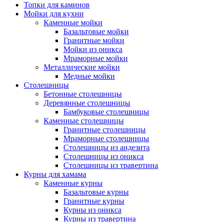
Топки для каминов
Мойки для кухни
Каменные мойки
Базальтовые мойки
Гранитные мойки
Мойки из оникса
Мраморные мойки
Металлические мойки
Медные мойки
Столешницы
Бетонные столешницы
Деревянные столешницы
Бамбуковые столешницы
Каменные столешницы
Гранитные столешницы
Мраморные столешницы
Столешницы из андезита
Столешницы из оникса
Столешницы из травертина
Курны для хамама
Каменные курны
Базальтовые курны
Гранитные курны
Курны из оникса
Курны из травертина