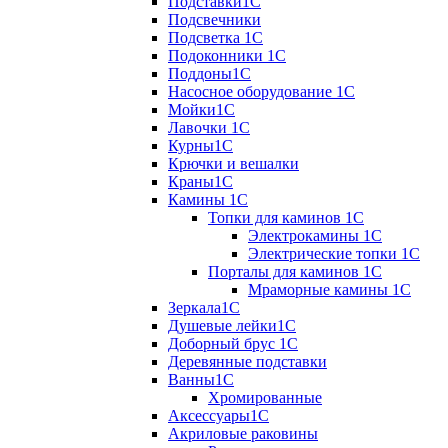
Подставки1С
Подсвечники
Подсветка 1С
Подоконники 1С
Поддоны1С
Насосное оборудование 1С
Мойки1С
Лавочки 1С
Курны1С
Крючки и вешалки
Краны1С
Камины 1C
Топки для каминов 1C
Электрокамины 1С
Электрические топки 1C
Порталы для каминов 1С
Мраморные камины 1C
Зеркала1С
Душевые лейки1С
Доборный брус 1С
Деревянные подставки
Ванны1С
Хромированные
Аксессуары1С
Акриловые раковины