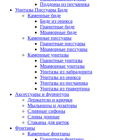
Поддоны из песчаника
Унитазы Писсуары Биде
Каменные биде
Биде из оникса
Гранитные биде
Мраморные биде
Каменные писсуары
Гранитные писсуары
Мраморные писсуары
Каменные унитазы
Гранитные унитазы
Мраморные унитазы
Унитазы из лабрадорита
Унитазы из оникса
Унитазы из песчаника
Унитазы из травертина
Аксессуары и фурнитура
Держатели и крючки
Мыльницы и дозаторы
Сливные сифоны
Сливы донные
Стаканы для щеток
Фонтаны
Каменные фонтаны
Гранитные фонтаны