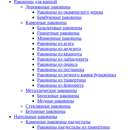
Раковины для ванной
Деревянные раковины
Раковины из окаменелого дерева
Бамбуковые раковины
Каменные раковины
Базальтовые раковины
Гранитные раковины
Мраморные раковины
Раковины из агата
Раковины из андезита
Раковины из кварцита
Раковины из лабрадорита
Раковины из оникса
Раковины из песчаника
Раковины из речного камня булыжника
Раковины из травертина
Раковины из флюорита
Металлические раковины
Бронзовые раковины
Медные раковины
Стеклянные раковины
Бетонные раковины
Напольные раковины
Каменные раковины пьедесталы
Раковины пьедесталы из травертина