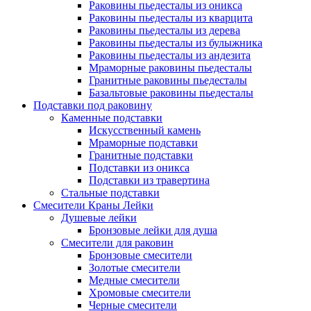
Раковины пьедесталы из оникса
Раковины пьедесталы из кварцита
Раковины пьедесталы из дерева
Раковины пьедесталы из булыжника
Раковины пьедесталы из андезита
Мраморные раковины пьедесталы
Гранитные раковины пьедесталы
Базальтовые раковины пьедесталы
Подставки под раковину
Каменные подставки
Искусственный камень
Мраморные подставки
Гранитные подставки
Подставки из оникса
Подставки из травертина
Стальные подставки
Смесители Краны Лейки
Душевые лейки
Бронзовые лейки для душа
Смесители для раковин
Бронзовые смесители
Золотые смесители
Медные смесители
Хромовые смесители
Черные смесители