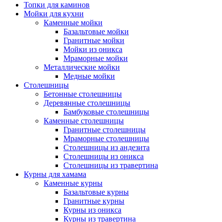
Топки для каминов
Мойки для кухни
Каменные мойки
Базальтовые мойки
Гранитные мойки
Мойки из оникса
Мраморные мойки
Металлические мойки
Медные мойки
Столешницы
Бетонные столешницы
Деревянные столешницы
Бамбуковые столешницы
Каменные столешницы
Гранитные столешницы
Мраморные столешницы
Столешницы из андезита
Столешницы из оникса
Столешницы из травертина
Курны для хамама
Каменные курны
Базальтовые курны
Гранитные курны
Курны из оникса
Курны из травертина