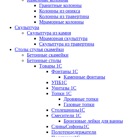
Гранитные колонны
Колонны из оникса
Колонны из травертина
Мраморные колонны
Скульптура
Скульптура из камня
Мраморная скульптура
Скульптура из травертина
Столы стулья скамейки
Бетонные скамейки
Бетонные столы
Tовары 1C
Фонтаны 1C
Каменные фонтаны
УПБ1С
Унитазы 1С
Топки 1С
Дровяные топки
Газовые топки
Столешницы1С
Смесители 1С
Бронзовые лейки для ванны
СливыСифоны1С
Полотенцедержатели