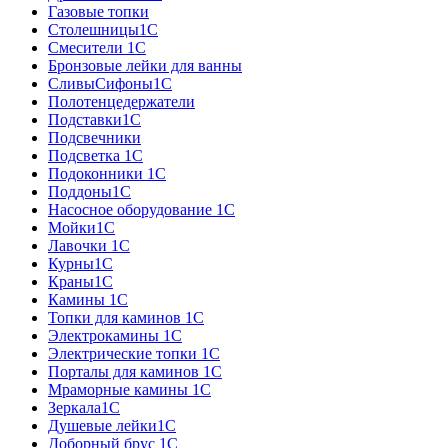
Газовые топки
Столешницы1С
Смесители 1С
Бронзовые лейки для ванны
СливыСифоны1С
Полотенцедержатели
Подставки1С
Подсвечники
Подсветка 1С
Подоконники 1С
Поддоны1С
Насосное оборудование 1С
Мойки1С
Лавочки 1С
Курны1С
Краны1С
Камины 1C
Топки для каминов 1C
Электрокамины 1С
Электрические топки 1C
Порталы для каминов 1С
Мраморные камины 1C
Зеркала1С
Душевые лейки1С
Доборный брус 1С