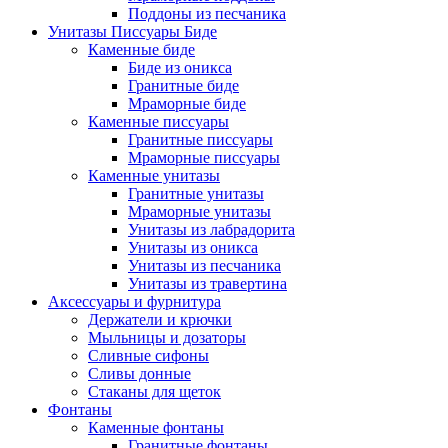
Поддоны из песчаника
Унитазы Писсуары Биде
Каменные биде
Биде из оникса
Гранитные биде
Мраморные биде
Каменные писсуары
Гранитные писсуары
Мраморные писсуары
Каменные унитазы
Гранитные унитазы
Мраморные унитазы
Унитазы из лабрадорита
Унитазы из оникса
Унитазы из песчаника
Унитазы из травертина
Аксессуары и фурнитура
Держатели и крючки
Мыльницы и дозаторы
Сливные сифоны
Сливы донные
Стаканы для щеток
Фонтаны
Каменные фонтаны
Гранитные фонтаны