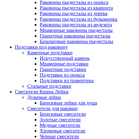
Раковины пьедесталы из оникса
Раковины пьедесталы из кварцита
Раковины пьедесталы из дерева
Раковины пьедесталы из булыжника
Раковины пьедесталы из андезита
Мраморные раковины пьедесталы
Гранитные раковины пьедесталы
Базальтовые раковины пьедесталы
Подставки под раковину
Каменные подставки
Искусственный камень
Мраморные подставки
Гранитные подставки
Подставки из оникса
Подставки из травертина
Стальные подставки
Смесители Краны Лейки
Душевые лейки
Бронзовые лейки для душа
Смесители для раковин
Бронзовые смесители
Золотые смесители
Медные смесители
Хромовые смесители
Черные смесители