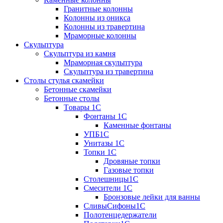
Гранитные колонны
Колонны из оникса
Колонны из травертина
Мраморные колонны
Скульптура
Скульптура из камня
Мраморная скульптура
Скульптура из травертина
Столы стулья скамейки
Бетонные скамейки
Бетонные столы
Tовары 1C
Фонтаны 1C
Каменные фонтаны
УПБ1С
Унитазы 1С
Топки 1С
Дровяные топки
Газовые топки
Столешницы1С
Смесители 1С
Бронзовые лейки для ванны
СливыСифоны1С
Полотенцедержатели