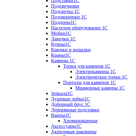
Подставки1С
Подсвечники
Подсветка 1С
Подоконники 1С
Поддоны1С
Насосное оборудование 1С
Мойки1С
Лавочки 1С
Курны1С
Крючки и вешалки
Краны1С
Камины 1C
Топки для каминов 1C
Электрокамины 1С
Электрические топки 1C
Порталы для каминов 1С
Мраморные камины 1C
Зеркала1С
Душевые лейки1С
Доборный брус 1С
Деревянные подставки
Ванны1С
Хромированные
Аксессуары1С
Акриловые раковины