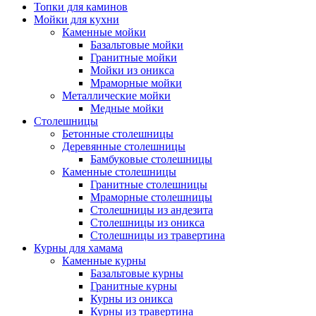
Топки для каминов
Мойки для кухни
Каменные мойки
Базальтовые мойки
Гранитные мойки
Мойки из оникса
Мраморные мойки
Металлические мойки
Медные мойки
Столешницы
Бетонные столешницы
Деревянные столешницы
Бамбуковые столешницы
Каменные столешницы
Гранитные столешницы
Мраморные столешницы
Столешницы из андезита
Столешницы из оникса
Столешницы из травертина
Курны для хамама
Каменные курны
Базальтовые курны
Гранитные курны
Курны из оникса
Курны из травертина