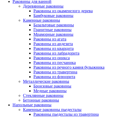
Раковины для ванной
Деревянные раковины
Раковины из окаменелого дерева
Бамбуковые раковины
Каменные раковины
Базальтовые раковины
Гранитные раковины
Мраморные раковины
Раковины из агата
Раковины из андезита
Раковины из кварцита
Раковины из лабрадорита
Раковины из оникса
Раковины из песчаника
Раковины из речного камня булыжника
Раковины из травертина
Раковины из флюорита
Металлические раковины
Бронзовые раковины
Медные раковины
Стеклянные раковины
Бетонные раковины
Напольные раковины
Каменные раковины пьедесталы
Раковины пьедесталы из травертина