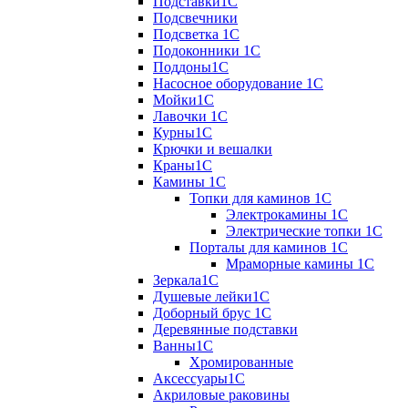
Подставки1С
Подсвечники
Подсветка 1С
Подоконники 1С
Поддоны1С
Насосное оборудование 1С
Мойки1С
Лавочки 1С
Курны1С
Крючки и вешалки
Краны1С
Камины 1C
Топки для каминов 1C
Электрокамины 1С
Электрические топки 1C
Порталы для каминов 1С
Мраморные камины 1C
Зеркала1С
Душевые лейки1С
Доборный брус 1С
Деревянные подставки
Ванны1С
Хромированные
Аксессуары1С
Акриловые раковины