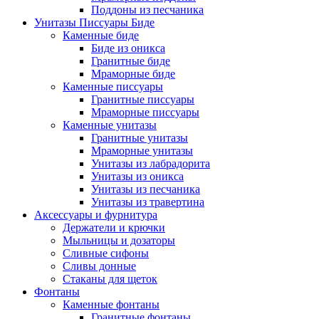
Поддоны из песчаника
Унитазы Писсуары Биде
Каменные биде
Биде из оникса
Гранитные биде
Мраморные биде
Каменные писсуары
Гранитные писсуары
Мраморные писсуары
Каменные унитазы
Гранитные унитазы
Мраморные унитазы
Унитазы из лабрадорита
Унитазы из оникса
Унитазы из песчаника
Унитазы из травертина
Аксессуары и фурнитура
Держатели и крючки
Мыльницы и дозаторы
Сливные сифоны
Сливы донные
Стаканы для щеток
Фонтаны
Каменные фонтаны
Гранитные фонтаны