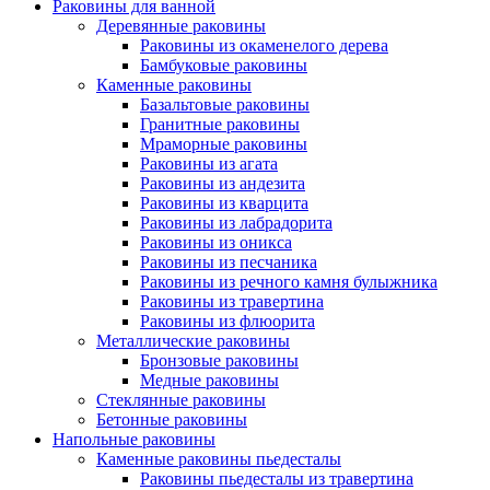
Раковины для ванной
Деревянные раковины
Раковины из окаменелого дерева
Бамбуковые раковины
Каменные раковины
Базальтовые раковины
Гранитные раковины
Мраморные раковины
Раковины из агата
Раковины из андезита
Раковины из кварцита
Раковины из лабрадорита
Раковины из оникса
Раковины из песчаника
Раковины из речного камня булыжника
Раковины из травертина
Раковины из флюорита
Металлические раковины
Бронзовые раковины
Медные раковины
Стеклянные раковины
Бетонные раковины
Напольные раковины
Каменные раковины пьедесталы
Раковины пьедесталы из травертина