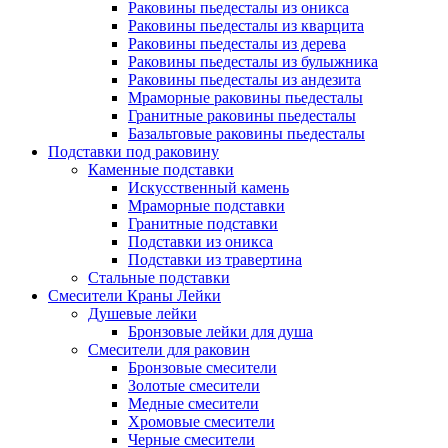
Раковины пьедесталы из оникса
Раковины пьедесталы из кварцита
Раковины пьедесталы из дерева
Раковины пьедесталы из булыжника
Раковины пьедесталы из андезита
Мраморные раковины пьедесталы
Гранитные раковины пьедесталы
Базальтовые раковины пьедесталы
Подставки под раковину
Каменные подставки
Искусственный камень
Мраморные подставки
Гранитные подставки
Подставки из оникса
Подставки из травертина
Стальные подставки
Смесители Краны Лейки
Душевые лейки
Бронзовые лейки для душа
Смесители для раковин
Бронзовые смесители
Золотые смесители
Медные смесители
Хромовые смесители
Черные смесители