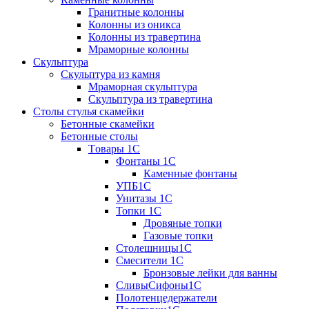
Гранитные колонны
Колонны из оникса
Колонны из травертина
Мраморные колонны
Скульптура
Скульптура из камня
Мраморная скульптура
Скульптура из травертина
Столы стулья скамейки
Бетонные скамейки
Бетонные столы
Tовары 1C
Фонтаны 1C
Каменные фонтаны
УПБ1С
Унитазы 1С
Топки 1С
Дровяные топки
Газовые топки
Столешницы1С
Смесители 1С
Бронзовые лейки для ванны
СливыСифоны1С
Полотенцедержатели