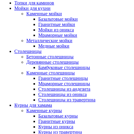
Топки для каминов
Мойки для кухни
Каменные мойки
Базальтовые мойки
Гранитные мойки
Мойки из оникса
Мраморные мойки
Металлические мойки
Медные мойки
Столешницы
Бетонные столешницы
Деревянные столешницы
Бамбуковые столешницы
Каменные столешницы
Гранитные столешницы
Мраморные столешницы
Столешницы из андезита
Столешницы из оникса
Столешницы из травертина
Курны для хамама
Каменные курны
Базальтовые курны
Гранитные курны
Курны из оникса
Курны из травертина