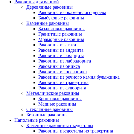
Раковины для ванной
Деревянные раковины
Раковины из окаменелого дерева
Бамбуковые раковины
Каменные раковины
Базальтовые раковины
Гранитные раковины
Мраморные раковины
Раковины из агата
Раковины из андезита
Раковины из кварцита
Раковины из лабрадорита
Раковины из оникса
Раковины из песчаника
Раковины из речного камня булыжника
Раковины из травертина
Раковины из флюорита
Металлические раковины
Бронзовые раковины
Медные раковины
Стеклянные раковины
Бетонные раковины
Напольные раковины
Каменные раковины пьедесталы
Раковины пьедесталы из травертина