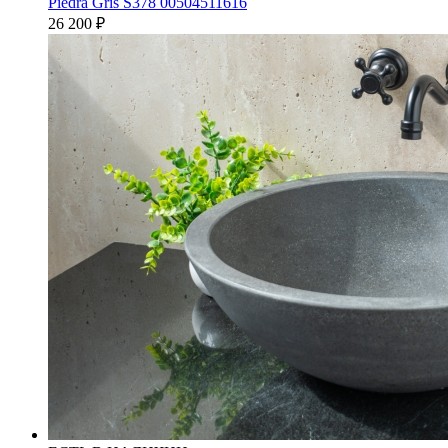
Piedra Gris S378 00504511616
26 200
₽