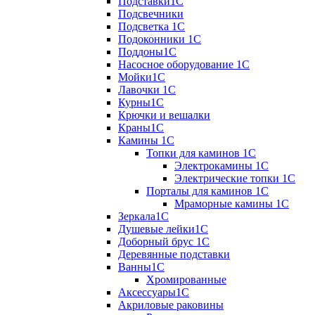
Подставки1С
Подсвечники
Подсветка 1С
Подоконники 1С
Поддоны1С
Насосное оборудование 1С
Мойки1С
Лавочки 1С
Курны1С
Крючки и вешалки
Краны1С
Камины 1C
Топки для каминов 1C
Электрокамины 1С
Электрические топки 1C
Порталы для каминов 1С
Мраморные камины 1C
Зеркала1С
Душевые лейки1С
Доборный брус 1С
Деревянные подставки
Ванны1С
Хромированные
Аксессуары1С
Акриловые раковины