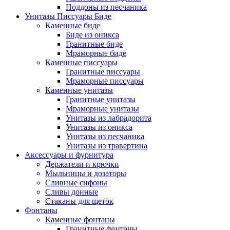
Поддоны из песчаника
Унитазы Писсуары Биде
Каменные биде
Биде из оникса
Гранитные биде
Мраморные биде
Каменные писсуары
Гранитные писсуары
Мраморные писсуары
Каменные унитазы
Гранитные унитазы
Мраморные унитазы
Унитазы из лабрадорита
Унитазы из оникса
Унитазы из песчаника
Унитазы из травертина
Аксессуары и фурнитура
Держатели и крючки
Мыльницы и дозаторы
Сливные сифоны
Сливы донные
Стаканы для щеток
Фонтаны
Каменные фонтаны
Гранитные фонтаны