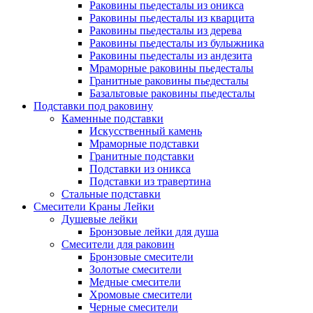
Раковины пьедесталы из оникса
Раковины пьедесталы из кварцита
Раковины пьедесталы из дерева
Раковины пьедесталы из булыжника
Раковины пьедесталы из андезита
Мраморные раковины пьедесталы
Гранитные раковины пьедесталы
Базальтовые раковины пьедесталы
Подставки под раковину
Каменные подставки
Искусственный камень
Мраморные подставки
Гранитные подставки
Подставки из оникса
Подставки из травертина
Стальные подставки
Смесители Краны Лейки
Душевые лейки
Бронзовые лейки для душа
Смесители для раковин
Бронзовые смесители
Золотые смесители
Медные смесители
Хромовые смесители
Черные смесители