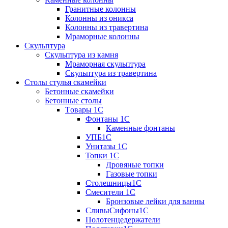
Гранитные колонны
Колонны из оникса
Колонны из травертина
Мраморные колонны
Скульптура
Скульптура из камня
Мраморная скульптура
Скульптура из травертина
Столы стулья скамейки
Бетонные скамейки
Бетонные столы
Tовары 1C
Фонтаны 1C
Каменные фонтаны
УПБ1С
Унитазы 1С
Топки 1С
Дровяные топки
Газовые топки
Столешницы1С
Смесители 1С
Бронзовые лейки для ванны
СливыСифоны1С
Полотенцедержатели