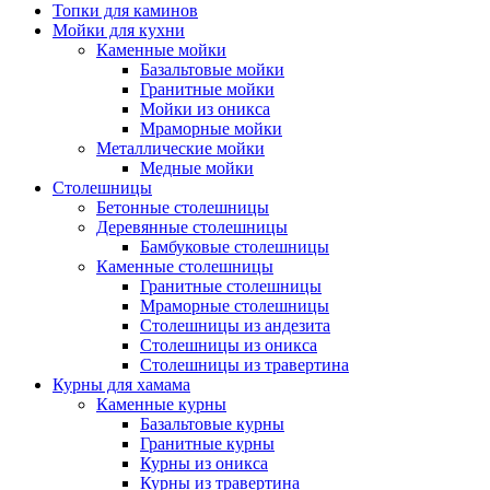
Топки для каминов
Мойки для кухни
Каменные мойки
Базальтовые мойки
Гранитные мойки
Мойки из оникса
Мраморные мойки
Металлические мойки
Медные мойки
Столешницы
Бетонные столешницы
Деревянные столешницы
Бамбуковые столешницы
Каменные столешницы
Гранитные столешницы
Мраморные столешницы
Столешницы из андезита
Столешницы из оникса
Столешницы из травертина
Курны для хамама
Каменные курны
Базальтовые курны
Гранитные курны
Курны из оникса
Курны из травертина