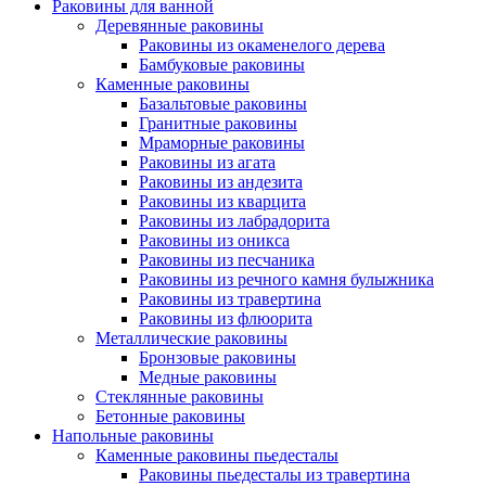
Раковины для ванной
Деревянные раковины
Раковины из окаменелого дерева
Бамбуковые раковины
Каменные раковины
Базальтовые раковины
Гранитные раковины
Мраморные раковины
Раковины из агата
Раковины из андезита
Раковины из кварцита
Раковины из лабрадорита
Раковины из оникса
Раковины из песчаника
Раковины из речного камня булыжника
Раковины из травертина
Раковины из флюорита
Металлические раковины
Бронзовые раковины
Медные раковины
Стеклянные раковины
Бетонные раковины
Напольные раковины
Каменные раковины пьедесталы
Раковины пьедесталы из травертина