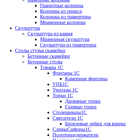
Гранитные колонны
Колонны из оникса
Колонны из травертина
Мраморные колонны
Скульптура
Скульптура из камня
Мраморная скульптура
Скульптура из травертина
Столы стулья скамейки
Бетонные скамейки
Бетонные столы
Tовары 1C
Фонтаны 1C
Каменные фонтаны
УПБ1С
Унитазы 1С
Топки 1С
Дровяные топки
Газовые топки
Столешницы1С
Смесители 1С
Бронзовые лейки для ванны
СливыСифоны1С
Полотенцедержатели