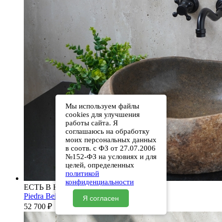
Мы используем файлы
cookies для улучшения
работы сайта. Я
соглашаюсь на обработку
моих персональных данных
в соотв. с ФЗ от 27.07.2006
№152-ФЗ на условиях и для
целей, определенных
политикой
конфиденциальности
ЕСТЬ В НАЛИЧИИ
Piedra Beige S286 00501111613
Я согласен
52 700
₽