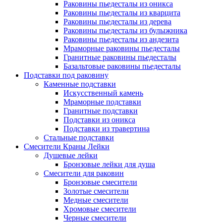
Раковины пьедесталы из оникса
Раковины пьедесталы из кварцита
Раковины пьедесталы из дерева
Раковины пьедесталы из булыжника
Раковины пьедесталы из андезита
Мраморные раковины пьедесталы
Гранитные раковины пьедесталы
Базальтовые раковины пьедесталы
Подставки под раковину
Каменные подставки
Искусственный камень
Мраморные подставки
Гранитные подставки
Подставки из оникса
Подставки из травертина
Стальные подставки
Смесители Краны Лейки
Душевые лейки
Бронзовые лейки для душа
Смесители для раковин
Бронзовые смесители
Золотые смесители
Медные смесители
Хромовые смесители
Черные смесители