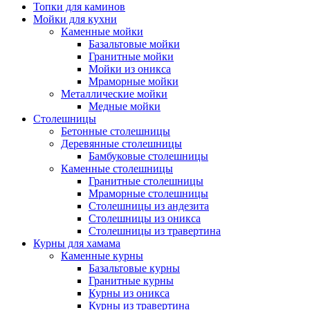
Топки для каминов
Мойки для кухни
Каменные мойки
Базальтовые мойки
Гранитные мойки
Мойки из оникса
Мраморные мойки
Металлические мойки
Медные мойки
Столешницы
Бетонные столешницы
Деревянные столешницы
Бамбуковые столешницы
Каменные столешницы
Гранитные столешницы
Мраморные столешницы
Столешницы из андезита
Столешницы из оникса
Столешницы из травертина
Курны для хамама
Каменные курны
Базальтовые курны
Гранитные курны
Курны из оникса
Курны из травертина