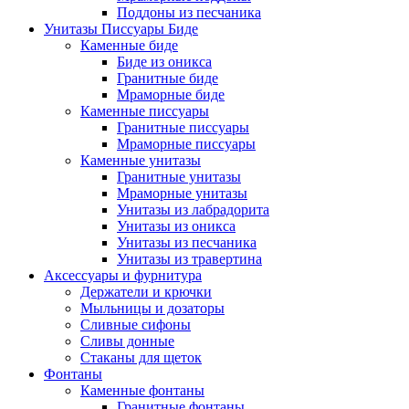
Поддоны из песчаника
Унитазы Писсуары Биде
Каменные биде
Биде из оникса
Гранитные биде
Мраморные биде
Каменные писсуары
Гранитные писсуары
Мраморные писсуары
Каменные унитазы
Гранитные унитазы
Мраморные унитазы
Унитазы из лабрадорита
Унитазы из оникса
Унитазы из песчаника
Унитазы из травертина
Аксессуары и фурнитура
Держатели и крючки
Мыльницы и дозаторы
Сливные сифоны
Сливы донные
Стаканы для щеток
Фонтаны
Каменные фонтаны
Гранитные фонтаны