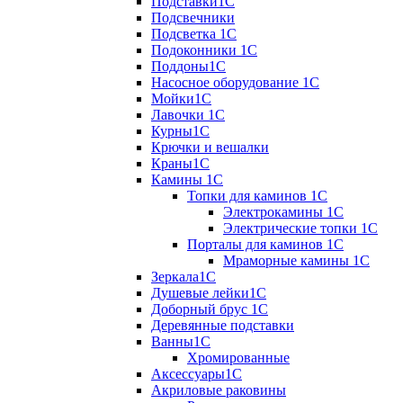
Подставки1С
Подсвечники
Подсветка 1С
Подоконники 1С
Поддоны1С
Насосное оборудование 1С
Мойки1С
Лавочки 1С
Курны1С
Крючки и вешалки
Краны1С
Камины 1C
Топки для каминов 1C
Электрокамины 1С
Электрические топки 1C
Порталы для каминов 1С
Мраморные камины 1C
Зеркала1С
Душевые лейки1С
Доборный брус 1С
Деревянные подставки
Ванны1С
Хромированные
Аксессуары1С
Акриловые раковины