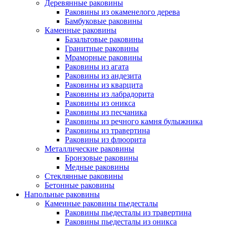
Деревянные раковины
Раковины из окаменелого дерева
Бамбуковые раковины
Каменные раковины
Базальтовые раковины
Гранитные раковины
Мраморные раковины
Раковины из агата
Раковины из андезита
Раковины из кварцита
Раковины из лабрадорита
Раковины из оникса
Раковины из песчаника
Раковины из речного камня булыжника
Раковины из травертина
Раковины из флюорита
Металлические раковины
Бронзовые раковины
Медные раковины
Стеклянные раковины
Бетонные раковины
Напольные раковины
Каменные раковины пьедесталы
Раковины пьедесталы из травертина
Раковины пьедесталы из оникса