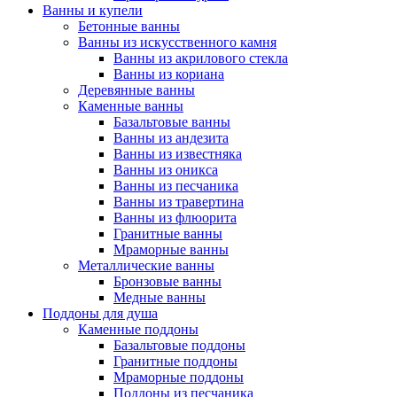
Ванны и купели
Бетонные ванны
Ванны из искусственного камня
Ванны из акрилового стекла
Ванны из кориана
Деревянные ванны
Каменные ванны
Базальтовые ванны
Ванны из андезита
Ванны из известняка
Ванны из оникса
Ванны из песчаника
Ванны из травертина
Ванны из флюорита
Гранитные ванны
Мраморные ванны
Металлические ванны
Бронзовые ванны
Медные ванны
Поддоны для душа
Каменные поддоны
Базальтовые поддоны
Гранитные поддоны
Мраморные поддоны
Поддоны из песчаника