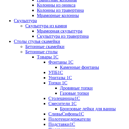
Колонны из оникса
Колонны из травертина
Мраморные колонны
Скульптура
Скульптура из камня
Мраморная скульптура
Скульптура из травертина
Столы стулья скамейки
Бетонные скамейки
Бетонные столы
Tовары 1C
Фонтаны 1C
Каменные фонтаны
УПБ1С
Унитазы 1С
Топки 1С
Дровяные топки
Газовые топки
Столешницы1С
Смесители 1С
Бронзовые лейки для ванны
СливыСифоны1С
Полотенцедержатели
Подставки1С