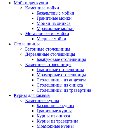
Мойки для кухни
Каменные мойки
Базальтовые мойки
Гранитные мойки
Мойки из оникса
Мраморные мойки
Металлические мойки
Медные мойки
Столешницы
Бетонные столешницы
Деревянные столешницы
Бамбуковые столешницы
Каменные столешницы
Гранитные столешницы
Мраморные столешницы
Столешницы из андезита
Столешницы из оникса
Столешницы из травертина
Курны для хамама
Каменные курны
Базальтовые курны
Гранитные курны
Курны из оникса
Курны из травертина
Мраморные курны