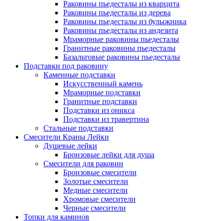
Раковины пьедесталы из кварцита
Раковины пьедесталы из дерева
Раковины пьедесталы из булыжника
Раковины пьедесталы из андезита
Мраморные раковины пьедесталы
Гранитные раковины пьедесталы
Базальтовые раковины пьедесталы
Подставки под раковину
Каменные подставки
Искусственный камень
Мраморные подставки
Гранитные подставки
Подставки из оникса
Подставки из травертина
Стальные подставки
Смесители Краны Лейки
Душевые лейки
Бронзовые лейки для душа
Смесители для раковин
Бронзовые смесители
Золотые смесители
Медные смесители
Хромовые смесители
Черные смесители
Топки для каминов