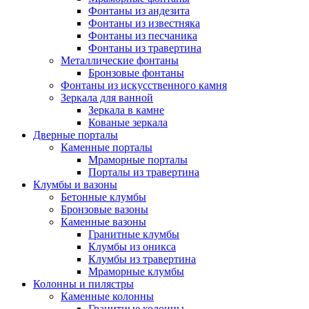
Фонтаны из андезита
Фонтаны из известняка
Фонтаны из песчаника
Фонтаны из травертина
Металлические фонтаны
Бронзовые фонтаны
Фонтаны из искусственного камня
Зеркала для ванной
Зеркала в камне
Кованые зеркала
Дверные порталы
Каменные порталы
Мраморные порталы
Порталы из травертина
Клумбы и вазоны
Бетонные клумбы
Бронзовые вазоны
Каменные вазоны
Гранитные клумбы
Клумбы из оникса
Клумбы из травертина
Мраморные клумбы
Колонны и пилястры
Каменные колонны
Гранитные колонны