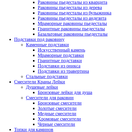
Раковины пьедесталы из кварцита
Раковины пьедесталы из дерева
Раковины пьедесталы из булыжника
Раковины пьедесталы из андезита
Мраморные раковины пьедесталы
Гранитные раковины пьедесталы
Базальтовые раковины пьедесталы
Подставки под раковину
Каменные подставки
Искусственный камень
Мраморные подставки
Гранитные подставки
Подставки из оникса
Подставки из травертина
Стальные подставки
Смесители Краны Лейки
Душевые лейки
Бронзовые лейки для душа
Смесители для раковин
Бронзовые смесители
Золотые смесители
Медные смесители
Хромовые смесители
Черные смесители
Топки для каминов