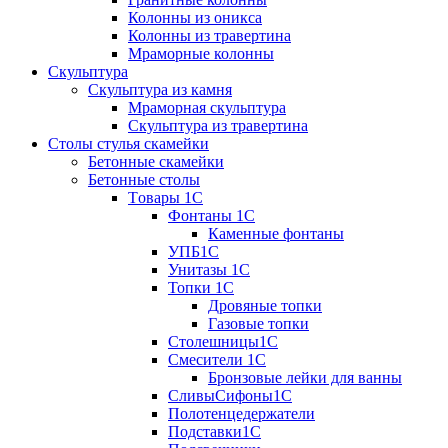
Колонны из оникса
Колонны из травертина
Мраморные колонны
Скульптура
Скульптура из камня
Мраморная скульптура
Скульптура из травертина
Столы стулья скамейки
Бетонные скамейки
Бетонные столы
Tовары 1C
Фонтаны 1C
Каменные фонтаны
УПБ1С
Унитазы 1С
Топки 1С
Дровяные топки
Газовые топки
Столешницы1С
Смесители 1С
Бронзовые лейки для ванны
СливыСифоны1С
Полотенцедержатели
Подставки1С