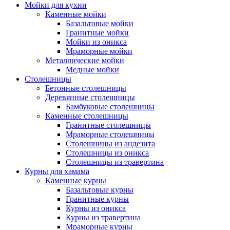
Мойки для кухни
Каменные мойки
Базальтовые мойки
Гранитные мойки
Мойки из оникса
Мраморные мойки
Металлические мойки
Медные мойки
Столешницы
Бетонные столешницы
Деревянные столешницы
Бамбуковые столешницы
Каменные столешницы
Гранитные столешницы
Мраморные столешницы
Столешницы из андезита
Столешницы из оникса
Столешницы из травертина
Курны для хамама
Каменные курны
Базальтовые курны
Гранитные курны
Курны из оникса
Курны из травертина
Мраморные курны