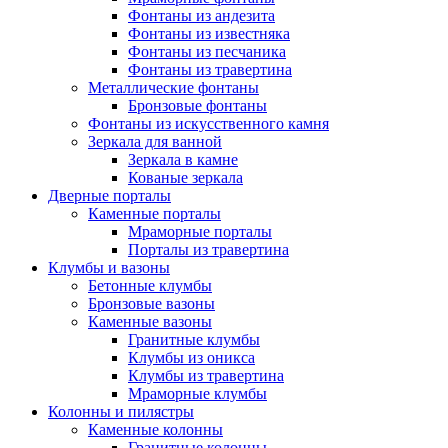
Фонтаны из андезита
Фонтаны из известняка
Фонтаны из песчаника
Фонтаны из травертина
Металлические фонтаны
Бронзовые фонтаны
Фонтаны из искусственного камня
Зеркала для ванной
Зеркала в камне
Кованые зеркала
Дверные порталы
Каменные порталы
Мраморные порталы
Порталы из травертина
Клумбы и вазоны
Бетонные клумбы
Бронзовые вазоны
Каменные вазоны
Гранитные клумбы
Клумбы из оникса
Клумбы из травертина
Мраморные клумбы
Колонны и пилястры
Каменные колонны
Гранитные колонны