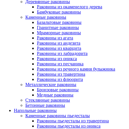
Деревянные раковины
Раковины из окаменелого дерева
Бамбуковые раковины
Каменные раковины
Базальтовые раковины
Гранитные раковины
Мраморные раковины
Раковины из агата
Раковины из андезита
Раковины из кварцита
Раковины из лабрадорита
Раковины из оникса
Раковины из песчаника
Раковины из речного камня булыжника
Раковины из травертина
Раковины из флюорита
Металлические раковины
Бронзовые раковины
Медные раковины
Стеклянные раковины
Бетонные раковины
Напольные раковины
Каменные раковины пьедесталы
Раковины пьедесталы из травертина
Раковины пьедесталы из оникса