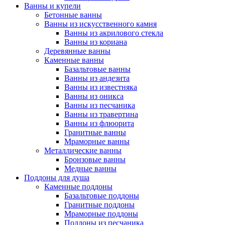
Ванны и купели
Бетонные ванны
Ванны из искусственного камня
Ванны из акрилового стекла
Ванны из кориана
Деревянные ванны
Каменные ванны
Базальтовые ванны
Ванны из андезита
Ванны из известняка
Ванны из оникса
Ванны из песчаника
Ванны из травертина
Ванны из флюорита
Гранитные ванны
Мраморные ванны
Металлические ванны
Бронзовые ванны
Медные ванны
Поддоны для душа
Каменные поддоны
Базальтовые поддоны
Гранитные поддоны
Мраморные поддоны
Поддоны из песчаника