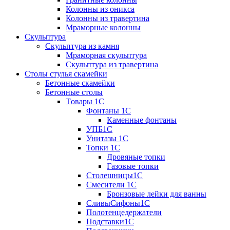
Колонны из оникса
Колонны из травертина
Мраморные колонны
Скульптура
Скульптура из камня
Мраморная скульптура
Скульптура из травертина
Столы стулья скамейки
Бетонные скамейки
Бетонные столы
Tовары 1C
Фонтаны 1C
Каменные фонтаны
УПБ1С
Унитазы 1С
Топки 1С
Дровяные топки
Газовые топки
Столешницы1С
Смесители 1С
Бронзовые лейки для ванны
СливыСифоны1С
Полотенцедержатели
Подставки1С