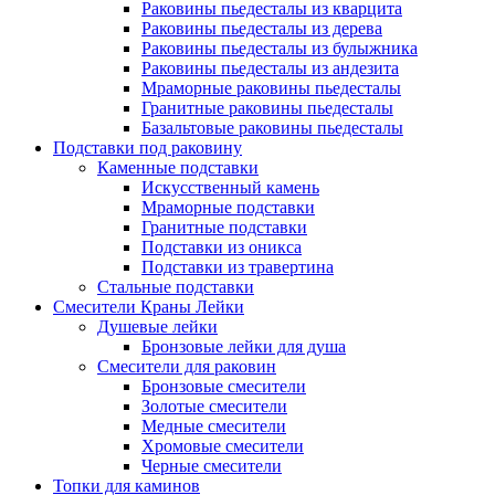
Раковины пьедесталы из кварцита
Раковины пьедесталы из дерева
Раковины пьедесталы из булыжника
Раковины пьедесталы из андезита
Мраморные раковины пьедесталы
Гранитные раковины пьедесталы
Базальтовые раковины пьедесталы
Подставки под раковину
Каменные подставки
Искусственный камень
Мраморные подставки
Гранитные подставки
Подставки из оникса
Подставки из травертина
Стальные подставки
Смесители Краны Лейки
Душевые лейки
Бронзовые лейки для душа
Смесители для раковин
Бронзовые смесители
Золотые смесители
Медные смесители
Хромовые смесители
Черные смесители
Топки для каминов