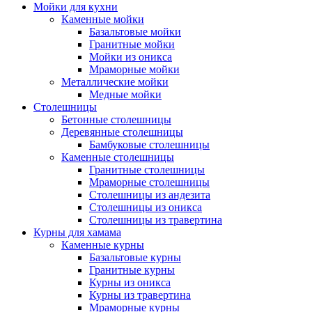
Мойки для кухни
Каменные мойки
Базальтовые мойки
Гранитные мойки
Мойки из оникса
Мраморные мойки
Металлические мойки
Медные мойки
Столешницы
Бетонные столешницы
Деревянные столешницы
Бамбуковые столешницы
Каменные столешницы
Гранитные столешницы
Мраморные столешницы
Столешницы из андезита
Столешницы из оникса
Столешницы из травертина
Курны для хамама
Каменные курны
Базальтовые курны
Гранитные курны
Курны из оникса
Курны из травертина
Мраморные курны