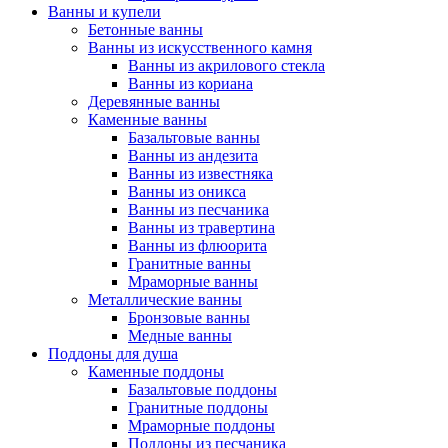
Ванны и купели
Бетонные ванны
Ванны из искусственного камня
Ванны из акрилового стекла
Ванны из кориана
Деревянные ванны
Каменные ванны
Базальтовые ванны
Ванны из андезита
Ванны из известняка
Ванны из оникса
Ванны из песчаника
Ванны из травертина
Ванны из флюорита
Гранитные ванны
Мраморные ванны
Металлические ванны
Бронзовые ванны
Медные ванны
Поддоны для душа
Каменные поддоны
Базальтовые поддоны
Гранитные поддоны
Мраморные поддоны
Поддоны из песчаника