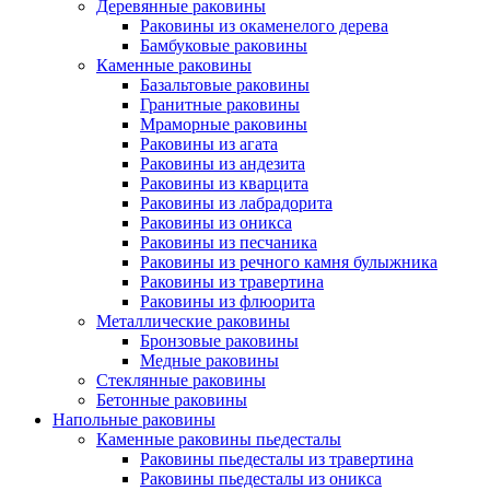
Деревянные раковины
Раковины из окаменелого дерева
Бамбуковые раковины
Каменные раковины
Базальтовые раковины
Гранитные раковины
Мраморные раковины
Раковины из агата
Раковины из андезита
Раковины из кварцита
Раковины из лабрадорита
Раковины из оникса
Раковины из песчаника
Раковины из речного камня булыжника
Раковины из травертина
Раковины из флюорита
Металлические раковины
Бронзовые раковины
Медные раковины
Стеклянные раковины
Бетонные раковины
Напольные раковины
Каменные раковины пьедесталы
Раковины пьедесталы из травертина
Раковины пьедесталы из оникса