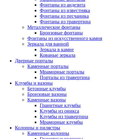
Фонтаны из андезита
Фонтаны из известняка
Фонтаны из песчаника
Фонтаны из травертина
Металлические фонтаны
Бронзовые фонтаны
Фонтаны из искусственного камня
Зеркала для ванной
Зеркала в камне
Кованые зеркала
Дверные порталы
Каменные порталы
Мраморные порталы
Порталы из травертина
Клумбы и вазоны
Бетонные клумбы
Бронзовые вазоны
Каменные вазоны
Гранитные клумбы
Клумбы из оникса
Клумбы из травертина
Мраморные клумбы
Колонны и пилястры
Каменные колонны
Гранитные колонны