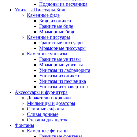
Поддоны из песчаника
Унитазы Писсуары Биде
Каменные биде
Биде из оникса
Гранитные биде
Мраморные биде
Каменные писсуары
Гранитные писсуары
Мраморные писсуары
Каменные унитазы
Гранитные унитазы
Мраморные унитазы
Унитазы из лабрадорита
Унитазы из оникса
Унитазы из песчаника
Унитазы из травертина
Аксессуары и фурнитура
Держатели и крючки
Мыльницы и дозаторы
Сливные сифоны
Сливы донные
Стаканы для щеток
Фонтаны
Каменные фонтаны
Гранитные фонтаны