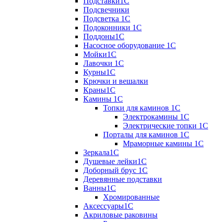
Подставки1С
Подсвечники
Подсветка 1С
Подоконники 1С
Поддоны1С
Насосное оборудование 1С
Мойки1С
Лавочки 1С
Курны1С
Крючки и вешалки
Краны1С
Камины 1C
Топки для каминов 1C
Электрокамины 1С
Электрические топки 1C
Порталы для каминов 1С
Мраморные камины 1C
Зеркала1С
Душевые лейки1С
Доборный брус 1С
Деревянные подставки
Ванны1С
Хромированные
Аксессуары1С
Акриловые раковины