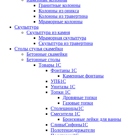
Гранитные колонны
Колонны из оникса
Колонны из травертина
Мраморные колонны
Скульптура
Скульптура из камня
Мраморная скульптура
Скульптура из травертина
Столы стулья скамейки
Бетонные скамейки
Бетонные столы
Tовары 1C
Фонтаны 1C
Каменные фонтаны
УПБ1С
Унитазы 1С
Топки 1С
Дровяные топки
Газовые топки
Столешницы1С
Смесители 1С
Бронзовые лейки для ванны
СливыСифоны1С
Полотенцедержатели