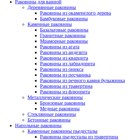
Раковины для ванной
Деревянные раковины
Раковины из окаменелого дерева
Бамбуковые раковины
Каменные раковины
Базальтовые раковины
Гранитные раковины
Мраморные раковины
Раковины из агата
Раковины из андезита
Раковины из кварцита
Раковины из лабрадорита
Раковины из оникса
Раковины из песчаника
Раковины из речного камня булыжника
Раковины из травертина
Раковины из флюорита
Металлические раковины
Бронзовые раковины
Медные раковины
Стеклянные раковины
Бетонные раковины
Напольные раковины
Каменные раковины пьедесталы
Раковины пьедесталы из травертина