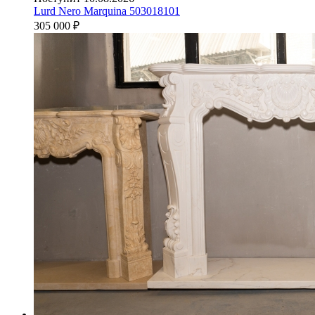
Lurd Nero Marquina 503018101
305 000
₽