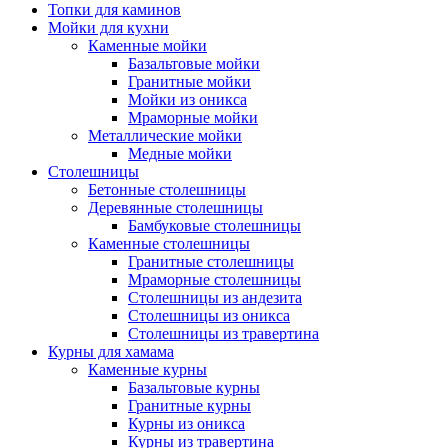
Топки для каминов
Мойки для кухни
Каменные мойки
Базальтовые мойки
Гранитные мойки
Мойки из оникса
Мраморные мойки
Металлические мойки
Медные мойки
Столешницы
Бетонные столешницы
Деревянные столешницы
Бамбуковые столешницы
Каменные столешницы
Гранитные столешницы
Мраморные столешницы
Столешницы из андезита
Столешницы из оникса
Столешницы из травертина
Курны для хамама
Каменные курны
Базальтовые курны
Гранитные курны
Курны из оникса
Курны из травертина