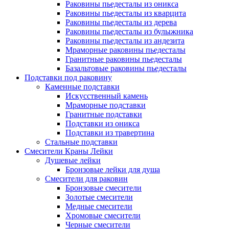
Раковины пьедесталы из оникса
Раковины пьедесталы из кварцита
Раковины пьедесталы из дерева
Раковины пьедесталы из булыжника
Раковины пьедесталы из андезита
Мраморные раковины пьедесталы
Гранитные раковины пьедесталы
Базальтовые раковины пьедесталы
Подставки под раковину
Каменные подставки
Искусственный камень
Мраморные подставки
Гранитные подставки
Подставки из оникса
Подставки из травертина
Стальные подставки
Смесители Краны Лейки
Душевые лейки
Бронзовые лейки для душа
Смесители для раковин
Бронзовые смесители
Золотые смесители
Медные смесители
Хромовые смесители
Черные смесители