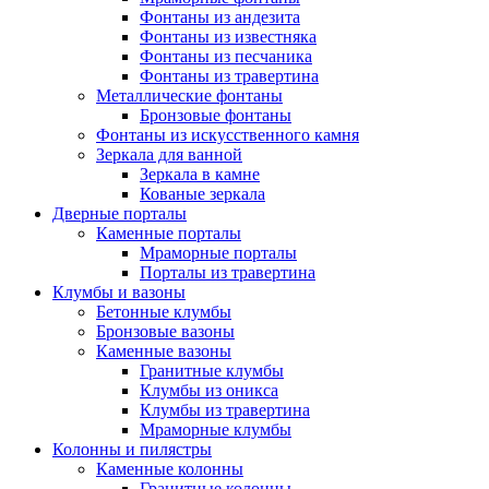
Фонтаны из андезита
Фонтаны из известняка
Фонтаны из песчаника
Фонтаны из травертина
Металлические фонтаны
Бронзовые фонтаны
Фонтаны из искусственного камня
Зеркала для ванной
Зеркала в камне
Кованые зеркала
Дверные порталы
Каменные порталы
Мраморные порталы
Порталы из травертина
Клумбы и вазоны
Бетонные клумбы
Бронзовые вазоны
Каменные вазоны
Гранитные клумбы
Клумбы из оникса
Клумбы из травертина
Мраморные клумбы
Колонны и пилястры
Каменные колонны
Гранитные колонны