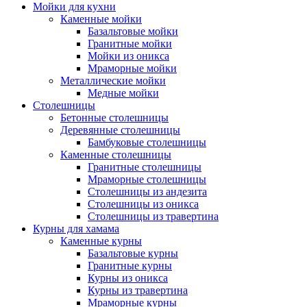
Мойки для кухни
Каменные мойки
Базальтовые мойки
Гранитные мойки
Мойки из оникса
Мраморные мойки
Металлические мойки
Медные мойки
Столешницы
Бетонные столешницы
Деревянные столешницы
Бамбуковые столешницы
Каменные столешницы
Гранитные столешницы
Мраморные столешницы
Столешницы из андезита
Столешницы из оникса
Столешницы из травертина
Курны для хамама
Каменные курны
Базальтовые курны
Гранитные курны
Курны из оникса
Курны из травертина
Мраморные курны