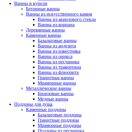
Ванны и купели
Бетонные ванны
Ванны из искусственного камня
Ванны из акрилового стекла
Ванны из кориана
Деревянные ванны
Каменные ванны
Базальтовые ванны
Ванны из андезита
Ванны из известняка
Ванны из оникса
Ванны из песчаника
Ванны из травертина
Ванны из флюорита
Гранитные ванны
Мраморные ванны
Металлические ванны
Бронзовые ванны
Медные ванны
Поддоны для душа
Каменные поддоны
Базальтовые поддоны
Гранитные поддоны
Мраморные поддоны
Поддоны из песчаника