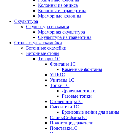
Колонны из оникса
Колонны из травертина
Мраморные колонны
Скульптура
Скульптура из камня
Мраморная скульптура
Скульптура из травертина
Столы стулья скамейки
Бетонные скамейки
Бетонные столы
Tовары 1C
Фонтаны 1C
Каменные фонтаны
УПБ1С
Унитазы 1С
Топки 1С
Дровяные топки
Газовые топки
Столешницы1С
Смесители 1С
Бронзовые лейки для ванны
СливыСифоны1С
Полотенцедержатели
Подставки1С