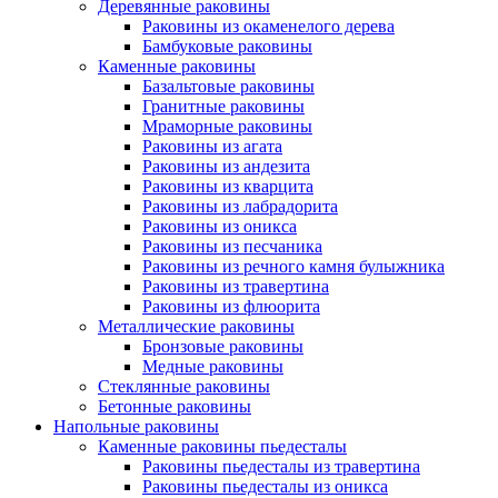
Деревянные раковины
Раковины из окаменелого дерева
Бамбуковые раковины
Каменные раковины
Базальтовые раковины
Гранитные раковины
Мраморные раковины
Раковины из агата
Раковины из андезита
Раковины из кварцита
Раковины из лабрадорита
Раковины из оникса
Раковины из песчаника
Раковины из речного камня булыжника
Раковины из травертина
Раковины из флюорита
Металлические раковины
Бронзовые раковины
Медные раковины
Стеклянные раковины
Бетонные раковины
Напольные раковины
Каменные раковины пьедесталы
Раковины пьедесталы из травертина
Раковины пьедесталы из оникса