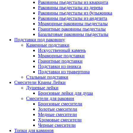
Раковины пьедесталы из кварцита
Раковины пьедесталы из дерева
Раковины пьедесталы из булыжника
Раковины пьедесталы из андезита
Мраморные раковины пьедесталы
Гранитные раковины пьедесталы
Базальтовые раковины пьедесталы
Подставки под раковину
Каменные подставки
Искусственный камень
Мраморные подставки
Гранитные подставки
Подставки из оникса
Подставки из травертина
Стальные подставки
Смесители Краны Лейки
Душевые лейки
Бронзовые лейки для душа
Смесители для раковин
Бронзовые смесители
Золотые смесители
Медные смесители
Хромовые смесители
Черные смесители
Топки для каминов