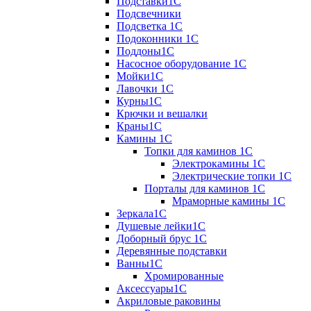
Подставки1С
Подсвечники
Подсветка 1С
Подоконники 1С
Поддоны1С
Насосное оборудование 1С
Мойки1С
Лавочки 1С
Курны1С
Крючки и вешалки
Краны1С
Камины 1C
Топки для каминов 1C
Электрокамины 1С
Электрические топки 1C
Порталы для каминов 1С
Мраморные камины 1C
Зеркала1С
Душевые лейки1С
Доборный брус 1С
Деревянные подставки
Ванны1С
Хромированные
Аксессуары1С
Акриловые раковины