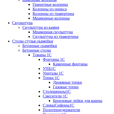
Гранитные колонны
Колонны из оникса
Колонны из травертина
Мраморные колонны
Скульптура
Скульптура из камня
Мраморная скульптура
Скульптура из травертина
Столы стулья скамейки
Бетонные скамейки
Бетонные столы
Tовары 1C
Фонтаны 1C
Каменные фонтаны
УПБ1С
Унитазы 1С
Топки 1С
Дровяные топки
Газовые топки
Столешницы1С
Смесители 1С
Бронзовые лейки для ванны
СливыСифоны1С
Полотенцедержатели