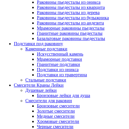
Раковины пьедесталы из оникса
Раковины пьедесталы из кварцита
Раковины пьедесталы из дерева
Раковины пьедесталы из булыжника
Раковины пьедесталы из андезита
Мраморные раковины пьедесталы
Гранитные раковины пьедесталы
Базальтовые раковины пьедесталы
Подставки под раковину
Каменные подставки
Искусственный камень
Мраморные подставки
Гранитные подставки
Подставки из оникса
Подставки из травертина
Стальные подставки
Смесители Краны Лейки
Душевые лейки
Бронзовые лейки для душа
Смесители для раковин
Бронзовые смесители
Золотые смесители
Медные смесители
Хромовые смесители
Черные смесители