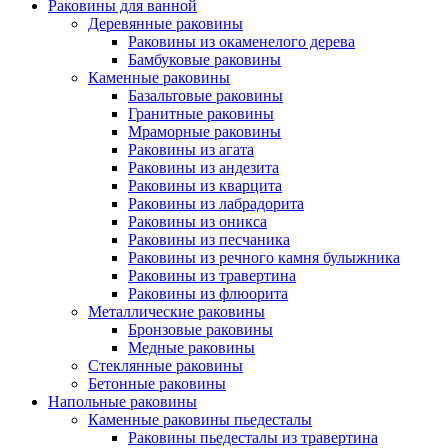
Раковины для ванной
Деревянные раковины
Раковины из окаменелого дерева
Бамбуковые раковины
Каменные раковины
Базальтовые раковины
Гранитные раковины
Мраморные раковины
Раковины из агата
Раковины из андезита
Раковины из кварцита
Раковины из лабрадорита
Раковины из оникса
Раковины из песчаника
Раковины из речного камня булыжника
Раковины из травертина
Раковины из флюорита
Металлические раковины
Бронзовые раковины
Медные раковины
Стеклянные раковины
Бетонные раковины
Напольные раковины
Каменные раковины пьедесталы
Раковины пьедесталы из травертина