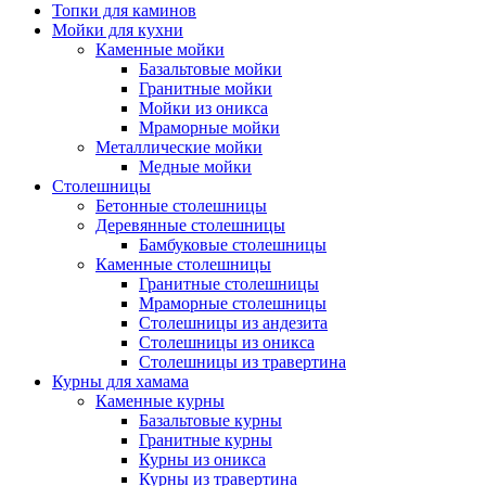
Топки для каминов
Мойки для кухни
Каменные мойки
Базальтовые мойки
Гранитные мойки
Мойки из оникса
Мраморные мойки
Металлические мойки
Медные мойки
Столешницы
Бетонные столешницы
Деревянные столешницы
Бамбуковые столешницы
Каменные столешницы
Гранитные столешницы
Мраморные столешницы
Столешницы из андезита
Столешницы из оникса
Столешницы из травертина
Курны для хамама
Каменные курны
Базальтовые курны
Гранитные курны
Курны из оникса
Курны из травертина