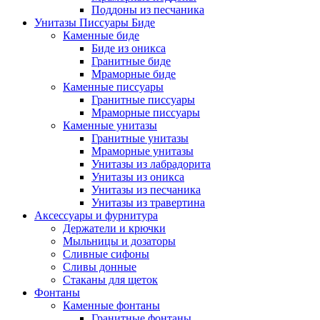
Поддоны из песчаника
Унитазы Писсуары Биде
Каменные биде
Биде из оникса
Гранитные биде
Мраморные биде
Каменные писсуары
Гранитные писсуары
Мраморные писсуары
Каменные унитазы
Гранитные унитазы
Мраморные унитазы
Унитазы из лабрадорита
Унитазы из оникса
Унитазы из песчаника
Унитазы из травертина
Аксессуары и фурнитура
Держатели и крючки
Мыльницы и дозаторы
Сливные сифоны
Сливы донные
Стаканы для щеток
Фонтаны
Каменные фонтаны
Гранитные фонтаны