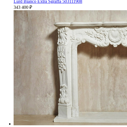
Lurd Bianco Extra Sgraffa 503111908
343 400
₽