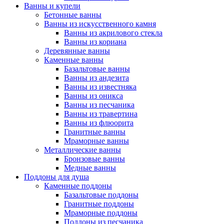
Ванны и купели
Бетонные ванны
Ванны из искусственного камня
Ванны из акрилового стекла
Ванны из кориана
Деревянные ванны
Каменные ванны
Базальтовые ванны
Ванны из андезита
Ванны из известняка
Ванны из оникса
Ванны из песчаника
Ванны из травертина
Ванны из флюорита
Гранитные ванны
Мраморные ванны
Металлические ванны
Бронзовые ванны
Медные ванны
Поддоны для душа
Каменные поддоны
Базальтовые поддоны
Гранитные поддоны
Мраморные поддоны
Поддоны из песчаника