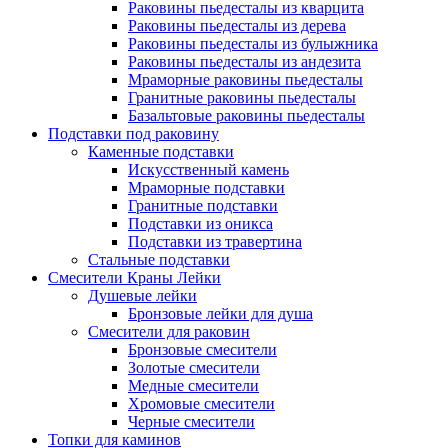
Раковины пьедесталы из кварцита
Раковины пьедесталы из дерева
Раковины пьедесталы из булыжника
Раковины пьедесталы из андезита
Мраморные раковины пьедесталы
Гранитные раковины пьедесталы
Базальтовые раковины пьедесталы
Подставки под раковину
Каменные подставки
Искусственный камень
Мраморные подставки
Гранитные подставки
Подставки из оникса
Подставки из травертина
Стальные подставки
Смесители Краны Лейки
Душевые лейки
Бронзовые лейки для душа
Смесители для раковин
Бронзовые смесители
Золотые смесители
Медные смесители
Хромовые смесители
Черные смесители
Топки для каминов