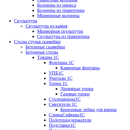
Колонны из оникса
Колонны из травертина
Мраморные колонны
Скульптура
Скульптура из камня
Мраморная скульптура
Скульптура из травертина
Столы стулья скамейки
Бетонные скамейки
Бетонные столы
Tовары 1C
Фонтаны 1C
Каменные фонтаны
УПБ1С
Унитазы 1С
Топки 1С
Дровяные топки
Газовые топки
Столешницы1С
Смесители 1С
Бронзовые лейки для ванны
СливыСифоны1С
Полотенцедержатели
Подставки1С