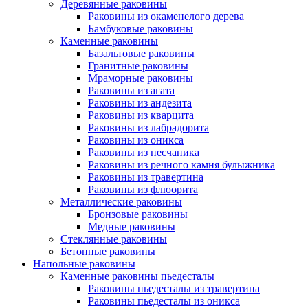
Деревянные раковины
Раковины из окаменелого дерева
Бамбуковые раковины
Каменные раковины
Базальтовые раковины
Гранитные раковины
Мраморные раковины
Раковины из агата
Раковины из андезита
Раковины из кварцита
Раковины из лабрадорита
Раковины из оникса
Раковины из песчаника
Раковины из речного камня булыжника
Раковины из травертина
Раковины из флюорита
Металлические раковины
Бронзовые раковины
Медные раковины
Стеклянные раковины
Бетонные раковины
Напольные раковины
Каменные раковины пьедесталы
Раковины пьедесталы из травертина
Раковины пьедесталы из оникса