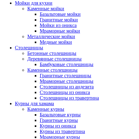
Мойки для кухни
Каменные мойки
Базальтовые мойки
Гранитные мойки
Мойки из оникса
Мраморные мойки
Металлические мойки
Медные мойки
Столешницы
Бетонные столешницы
Деревянные столешницы
Бамбуковые столешницы
Каменные столешницы
Гранитные столешницы
Мраморные столешницы
Столешницы из андезита
Столешницы из оникса
Столешницы из травертина
Курны для хамама
Каменные курны
Базальтовые курны
Гранитные курны
Курны из оникса
Курны из травертина
Мраморные курны