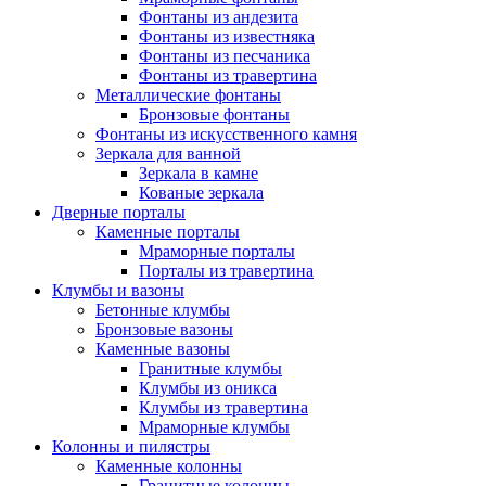
Фонтаны из андезита
Фонтаны из известняка
Фонтаны из песчаника
Фонтаны из травертина
Металлические фонтаны
Бронзовые фонтаны
Фонтаны из искусственного камня
Зеркала для ванной
Зеркала в камне
Кованые зеркала
Дверные порталы
Каменные порталы
Мраморные порталы
Порталы из травертина
Клумбы и вазоны
Бетонные клумбы
Бронзовые вазоны
Каменные вазоны
Гранитные клумбы
Клумбы из оникса
Клумбы из травертина
Мраморные клумбы
Колонны и пилястры
Каменные колонны
Гранитные колонны