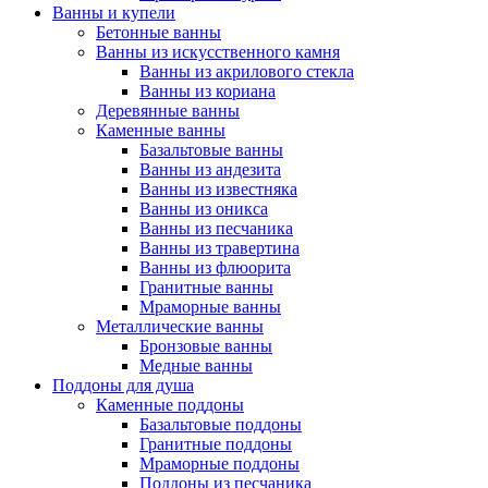
Ванны и купели
Бетонные ванны
Ванны из искусственного камня
Ванны из акрилового стекла
Ванны из кориана
Деревянные ванны
Каменные ванны
Базальтовые ванны
Ванны из андезита
Ванны из известняка
Ванны из оникса
Ванны из песчаника
Ванны из травертина
Ванны из флюорита
Гранитные ванны
Мраморные ванны
Металлические ванны
Бронзовые ванны
Медные ванны
Поддоны для душа
Каменные поддоны
Базальтовые поддоны
Гранитные поддоны
Мраморные поддоны
Поддоны из песчаника