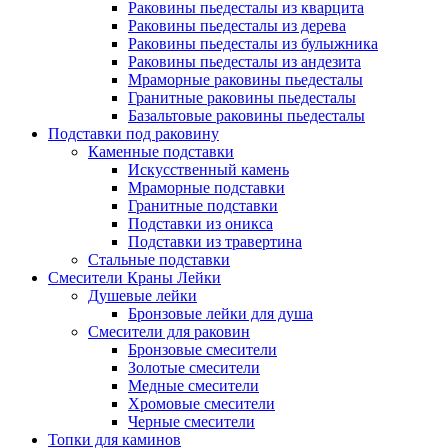
Раковины пьедесталы из кварцита
Раковины пьедесталы из дерева
Раковины пьедесталы из булыжника
Раковины пьедесталы из андезита
Мраморные раковины пьедесталы
Гранитные раковины пьедесталы
Базальтовые раковины пьедесталы
Подставки под раковину
Каменные подставки
Искусственный камень
Мраморные подставки
Гранитные подставки
Подставки из оникса
Подставки из травертина
Стальные подставки
Смесители Краны Лейки
Душевые лейки
Бронзовые лейки для душа
Смесители для раковин
Бронзовые смесители
Золотые смесители
Медные смесители
Хромовые смесители
Черные смесители
Топки для каминов