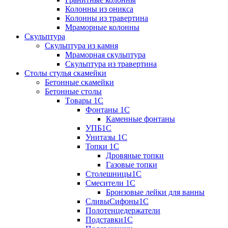
Колонны из оникса
Колонны из травертина
Мраморные колонны
Скульптура
Скульптура из камня
Мраморная скульптура
Скульптура из травертина
Столы стулья скамейки
Бетонные скамейки
Бетонные столы
Tовары 1C
Фонтаны 1C
Каменные фонтаны
УПБ1С
Унитазы 1С
Топки 1С
Дровяные топки
Газовые топки
Столешницы1С
Смесители 1С
Бронзовые лейки для ванны
СливыСифоны1С
Полотенцедержатели
Подставки1С