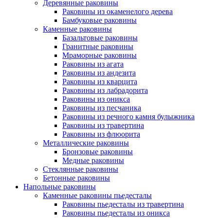
Деревянные раковины
Раковины из окаменелого дерева
Бамбуковые раковины
Каменные раковины
Базальтовые раковины
Гранитные раковины
Мраморные раковины
Раковины из агата
Раковины из андезита
Раковины из кварцита
Раковины из лабрадорита
Раковины из оникса
Раковины из песчаника
Раковины из речного камня булыжника
Раковины из травертина
Раковины из флюорита
Металлические раковины
Бронзовые раковины
Медные раковины
Стеклянные раковины
Бетонные раковины
Напольные раковины
Каменные раковины пьедесталы
Раковины пьедесталы из травертина
Раковины пьедесталы из оникса