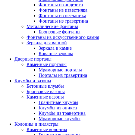
Фонтаны из андезита
Фонтаны из известняка
Фонтаны из песчаника
Фонтаны из травертина
Металлические фонтаны
Бронзовые фонтаны
Фонтаны из искусственного камня
Зеркала для ванной
Зеркала в камне
Кованые зеркала
Дверные порталы
Каменные порталы
Мраморные порталы
Порталы из травертина
Клумбы и вазоны
Бетонные клумбы
Бронзовые вазоны
Каменные вазоны
Гранитные клумбы
Клумбы из оникса
Клумбы из травертина
Мраморные клумбы
Колонны и пилястры
Каменные колонны
Гранитные колонны