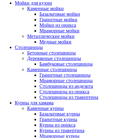
Мойки для кухни
Каменные мойки
Базальтовые мойки
Гранитные мойки
Мойки из оникса
Мраморные мойки
Металлические мойки
Медные мойки
Столешницы
Бетонные столешницы
Деревянные столешницы
Бамбуковые столешницы
Каменные столешницы
Гранитные столешницы
Мраморные столешницы
Столешницы из андезита
Столешницы из оникса
Столешницы из травертина
Курны для хамама
Каменные курны
Базальтовые курны
Гранитные курны
Курны из оникса
Курны из травертина
Мраморные курны