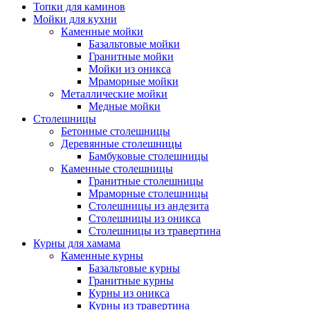
Топки для каминов
Мойки для кухни
Каменные мойки
Базальтовые мойки
Гранитные мойки
Мойки из оникса
Мраморные мойки
Металлические мойки
Медные мойки
Столешницы
Бетонные столешницы
Деревянные столешницы
Бамбуковые столешницы
Каменные столешницы
Гранитные столешницы
Мраморные столешницы
Столешницы из андезита
Столешницы из оникса
Столешницы из травертина
Курны для хамама
Каменные курны
Базальтовые курны
Гранитные курны
Курны из оникса
Курны из травертина