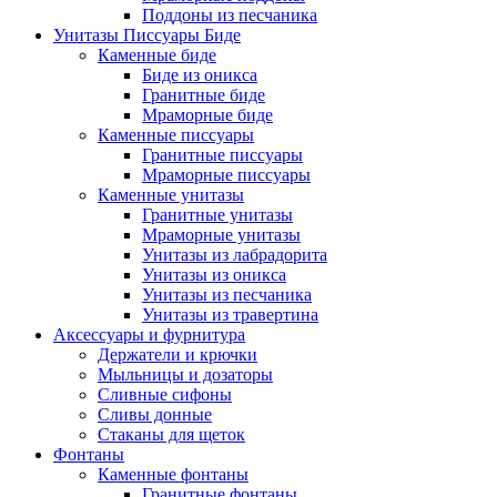
Поддоны из песчаника
Унитазы Писсуары Биде
Каменные биде
Биде из оникса
Гранитные биде
Мраморные биде
Каменные писсуары
Гранитные писсуары
Мраморные писсуары
Каменные унитазы
Гранитные унитазы
Мраморные унитазы
Унитазы из лабрадорита
Унитазы из оникса
Унитазы из песчаника
Унитазы из травертина
Аксессуары и фурнитура
Держатели и крючки
Мыльницы и дозаторы
Сливные сифоны
Сливы донные
Стаканы для щеток
Фонтаны
Каменные фонтаны
Гранитные фонтаны