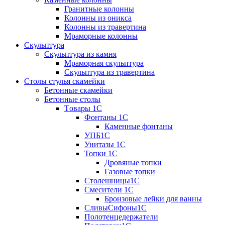
Гранитные колонны
Колонны из оникса
Колонны из травертина
Мраморные колонны
Скульптура
Скульптура из камня
Мраморная скульптура
Скульптура из травертина
Столы стулья скамейки
Бетонные скамейки
Бетонные столы
Tовары 1C
Фонтаны 1C
Каменные фонтаны
УПБ1С
Унитазы 1С
Топки 1С
Дровяные топки
Газовые топки
Столешницы1С
Смесители 1С
Бронзовые лейки для ванны
СливыСифоны1С
Полотенцедержатели