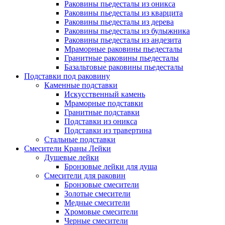
Раковины пьедесталы из оникса
Раковины пьедесталы из кварцита
Раковины пьедесталы из дерева
Раковины пьедесталы из булыжника
Раковины пьедесталы из андезита
Мраморные раковины пьедесталы
Гранитные раковины пьедесталы
Базальтовые раковины пьедесталы
Подставки под раковину
Каменные подставки
Искусственный камень
Мраморные подставки
Гранитные подставки
Подставки из оникса
Подставки из травертина
Стальные подставки
Смесители Краны Лейки
Душевые лейки
Бронзовые лейки для душа
Смесители для раковин
Бронзовые смесители
Золотые смесители
Медные смесители
Хромовые смесители
Черные смесители