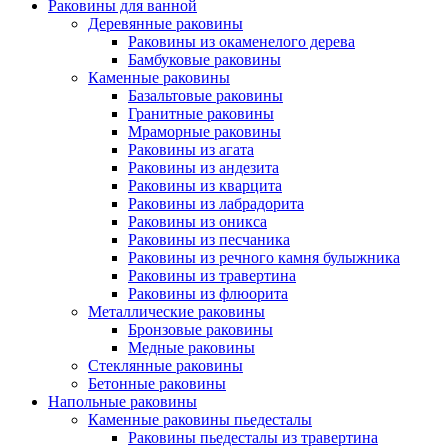
Раковины для ванной
Деревянные раковины
Раковины из окаменелого дерева
Бамбуковые раковины
Каменные раковины
Базальтовые раковины
Гранитные раковины
Мраморные раковины
Раковины из агата
Раковины из андезита
Раковины из кварцита
Раковины из лабрадорита
Раковины из оникса
Раковины из песчаника
Раковины из речного камня булыжника
Раковины из травертина
Раковины из флюорита
Металлические раковины
Бронзовые раковины
Медные раковины
Стеклянные раковины
Бетонные раковины
Напольные раковины
Каменные раковины пьедесталы
Раковины пьедесталы из травертина