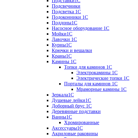
Подставки1С
Подсвечники
Подсветка 1С
Подоконники 1С
Поддоны1С
Насосное оборудование 1С
Мойки1С
Лавочки 1С
Курны1С
Крючки и вешалки
Краны1С
Камины 1C
Топки для каминов 1C
Электрокамины 1С
Электрические топки 1C
Порталы для каминов 1С
Мраморные камины 1C
Зеркала1С
Душевые лейки1С
Доборный брус 1С
Деревянные подставки
Ванны1С
Хромированные
Аксессуары1С
Акриловые раковины