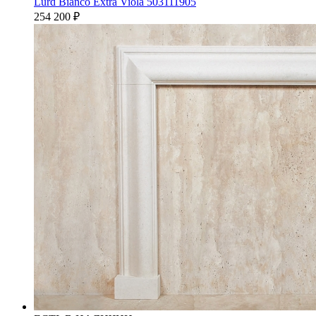
Lurd Bianco Extra Viola 503111905
254 200
₽