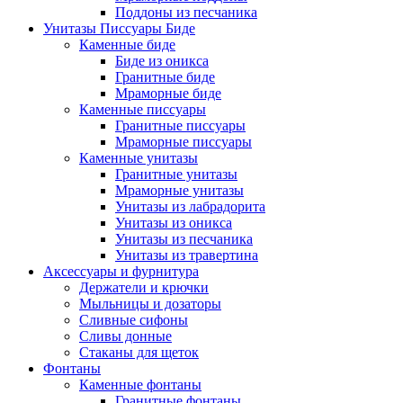
Поддоны из песчаника
Унитазы Писсуары Биде
Каменные биде
Биде из оникса
Гранитные биде
Мраморные биде
Каменные писсуары
Гранитные писсуары
Мраморные писсуары
Каменные унитазы
Гранитные унитазы
Мраморные унитазы
Унитазы из лабрадорита
Унитазы из оникса
Унитазы из песчаника
Унитазы из травертина
Аксессуары и фурнитура
Держатели и крючки
Мыльницы и дозаторы
Сливные сифоны
Сливы донные
Стаканы для щеток
Фонтаны
Каменные фонтаны
Гранитные фонтаны