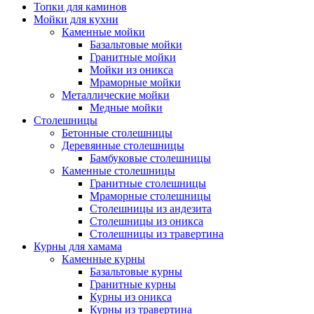
Топки для каминов
Мойки для кухни
Каменные мойки
Базальтовые мойки
Гранитные мойки
Мойки из оникса
Мраморные мойки
Металлические мойки
Медные мойки
Столешницы
Бетонные столешницы
Деревянные столешницы
Бамбуковые столешницы
Каменные столешницы
Гранитные столешницы
Мраморные столешницы
Столешницы из андезита
Столешницы из оникса
Столешницы из травертина
Курны для хамама
Каменные курны
Базальтовые курны
Гранитные курны
Курны из оникса
Курны из травертина