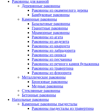
Раковины для ванной
Деревянные раковины
Раковины из окаменелого дерева
Бамбуковые раковины
Каменные раковины
Базальтовые раковины
Гранитные раковины
Мраморные раковины
Раковины из агата
Раковины из андезита
Раковины из кварцита
Раковины из лабрадорита
Раковины из оникса
Раковины из песчаника
Раковины из речного камня булыжника
Раковины из травертина
Раковины из флюорита
Металлические раковины
Бронзовые раковины
Медные раковины
Стеклянные раковины
Бетонные раковины
Напольные раковины
Каменные раковины пьедесталы
Раковины пьедесталы из травертина