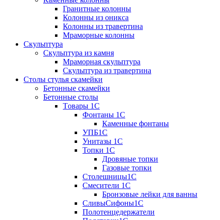
Гранитные колонны
Колонны из оникса
Колонны из травертина
Мраморные колонны
Скульптура
Скульптура из камня
Мраморная скульптура
Скульптура из травертина
Столы стулья скамейки
Бетонные скамейки
Бетонные столы
Tовары 1C
Фонтаны 1C
Каменные фонтаны
УПБ1С
Унитазы 1С
Топки 1С
Дровяные топки
Газовые топки
Столешницы1С
Смесители 1С
Бронзовые лейки для ванны
СливыСифоны1С
Полотенцедержатели