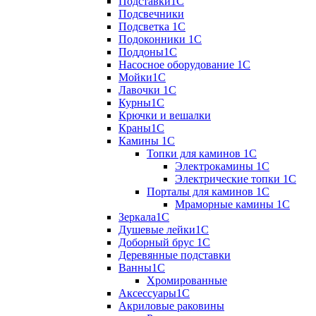
Подставки1С
Подсвечники
Подсветка 1С
Подоконники 1С
Поддоны1С
Насосное оборудование 1С
Мойки1С
Лавочки 1С
Курны1С
Крючки и вешалки
Краны1С
Камины 1C
Топки для каминов 1C
Электрокамины 1С
Электрические топки 1C
Порталы для каминов 1С
Мраморные камины 1C
Зеркала1С
Душевые лейки1С
Доборный брус 1С
Деревянные подставки
Ванны1С
Хромированные
Аксессуары1С
Акриловые раковины