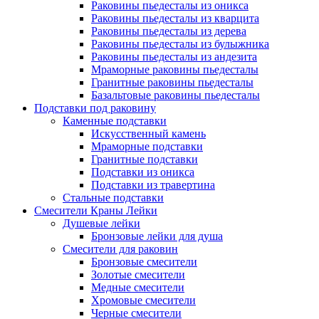
Раковины пьедесталы из оникса
Раковины пьедесталы из кварцита
Раковины пьедесталы из дерева
Раковины пьедесталы из булыжника
Раковины пьедесталы из андезита
Мраморные раковины пьедесталы
Гранитные раковины пьедесталы
Базальтовые раковины пьедесталы
Подставки под раковину
Каменные подставки
Искусственный камень
Мраморные подставки
Гранитные подставки
Подставки из оникса
Подставки из травертина
Стальные подставки
Смесители Краны Лейки
Душевые лейки
Бронзовые лейки для душа
Смесители для раковин
Бронзовые смесители
Золотые смесители
Медные смесители
Хромовые смесители
Черные смесители