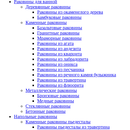
Раковины для ванной
Деревянные раковины
Раковины из окаменелого дерева
Бамбуковые раковины
Каменные раковины
Базальтовые раковины
Гранитные раковины
Мраморные раковины
Раковины из агата
Раковины из андезита
Раковины из кварцита
Раковины из лабрадорита
Раковины из оникса
Раковины из песчаника
Раковины из речного камня булыжника
Раковины из травертина
Раковины из флюорита
Металлические раковины
Бронзовые раковины
Медные раковины
Стеклянные раковины
Бетонные раковины
Напольные раковины
Каменные раковины пьедесталы
Раковины пьедесталы из травертина