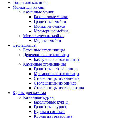
Топки для каминов
Мойки для кухни
Каменные мойки
Базальтовые мойки
Гранитные мойки
Мойки из оникса
Мраморные мойки
Металлические мойки
Медные мойки
Столешницы
Бетонные столешницы
Деревянные столешницы
Бамбуковые столешницы
Каменные столешницы
Гранитные столешницы
Мраморные столешницы
Столешницы из андезита
Столешницы из оникса
Столешницы из травертина
Курны для хамама
Каменные курны
Базальтовые курны
Гранитные курны
Курны из оникса
Курны из травертина