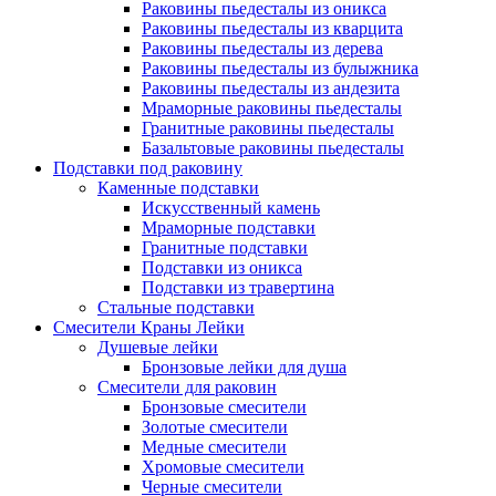
Раковины пьедесталы из оникса
Раковины пьедесталы из кварцита
Раковины пьедесталы из дерева
Раковины пьедесталы из булыжника
Раковины пьедесталы из андезита
Мраморные раковины пьедесталы
Гранитные раковины пьедесталы
Базальтовые раковины пьедесталы
Подставки под раковину
Каменные подставки
Искусственный камень
Мраморные подставки
Гранитные подставки
Подставки из оникса
Подставки из травертина
Стальные подставки
Смесители Краны Лейки
Душевые лейки
Бронзовые лейки для душа
Смесители для раковин
Бронзовые смесители
Золотые смесители
Медные смесители
Хромовые смесители
Черные смесители