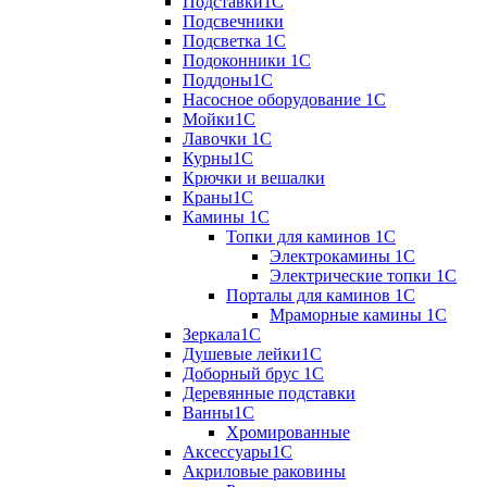
Подставки1С
Подсвечники
Подсветка 1С
Подоконники 1С
Поддоны1С
Насосное оборудование 1С
Мойки1С
Лавочки 1С
Курны1С
Крючки и вешалки
Краны1С
Камины 1C
Топки для каминов 1C
Электрокамины 1С
Электрические топки 1C
Порталы для каминов 1С
Мраморные камины 1C
Зеркала1С
Душевые лейки1С
Доборный брус 1С
Деревянные подставки
Ванны1С
Хромированные
Аксессуары1С
Акриловые раковины