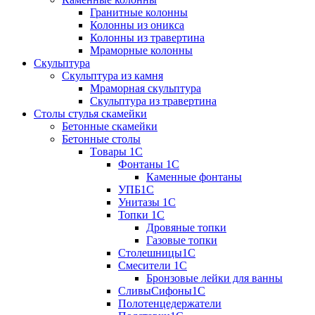
Гранитные колонны
Колонны из оникса
Колонны из травертина
Мраморные колонны
Скульптура
Скульптура из камня
Мраморная скульптура
Скульптура из травертина
Столы стулья скамейки
Бетонные скамейки
Бетонные столы
Tовары 1C
Фонтаны 1C
Каменные фонтаны
УПБ1С
Унитазы 1С
Топки 1С
Дровяные топки
Газовые топки
Столешницы1С
Смесители 1С
Бронзовые лейки для ванны
СливыСифоны1С
Полотенцедержатели