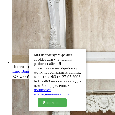
Мы используем файлы
cookies для улучшения
работы сайта. Я
Поступит 10.08.2026
соглашаюсь на обработку
Lurd Bianco Extra Sgraffa 503111908
моих персональных данных
343 400
₽
в соотв. с ФЗ от 27.07.2006
№152-ФЗ на условиях и для
целей, определенных
политикой
конфиденциальности
Я согласен