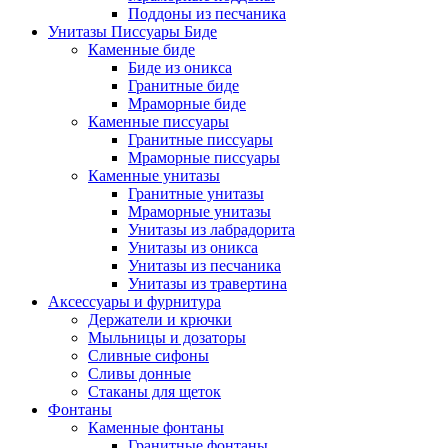
Поддоны из песчаника
Унитазы Писсуары Биде
Каменные биде
Биде из оникса
Гранитные биде
Мраморные биде
Каменные писсуары
Гранитные писсуары
Мраморные писсуары
Каменные унитазы
Гранитные унитазы
Мраморные унитазы
Унитазы из лабрадорита
Унитазы из оникса
Унитазы из песчаника
Унитазы из травертина
Аксессуары и фурнитура
Держатели и крючки
Мыльницы и дозаторы
Сливные сифоны
Сливы донные
Стаканы для щеток
Фонтаны
Каменные фонтаны
Гранитные фонтаны