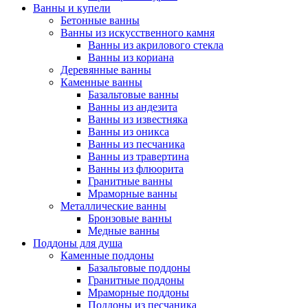
Ванны и купели
Бетонные ванны
Ванны из искусственного камня
Ванны из акрилового стекла
Ванны из кориана
Деревянные ванны
Каменные ванны
Базальтовые ванны
Ванны из андезита
Ванны из известняка
Ванны из оникса
Ванны из песчаника
Ванны из травертина
Ванны из флюорита
Гранитные ванны
Мраморные ванны
Металлические ванны
Бронзовые ванны
Медные ванны
Поддоны для душа
Каменные поддоны
Базальтовые поддоны
Гранитные поддоны
Мраморные поддоны
Поддоны из песчаника