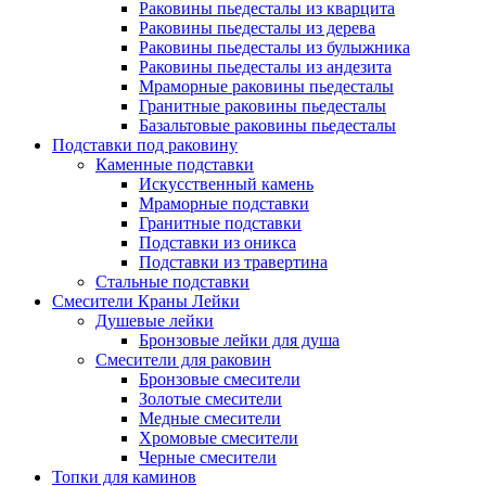
Раковины пьедесталы из кварцита
Раковины пьедесталы из дерева
Раковины пьедесталы из булыжника
Раковины пьедесталы из андезита
Мраморные раковины пьедесталы
Гранитные раковины пьедесталы
Базальтовые раковины пьедесталы
Подставки под раковину
Каменные подставки
Искусственный камень
Мраморные подставки
Гранитные подставки
Подставки из оникса
Подставки из травертина
Стальные подставки
Смесители Краны Лейки
Душевые лейки
Бронзовые лейки для душа
Смесители для раковин
Бронзовые смесители
Золотые смесители
Медные смесители
Хромовые смесители
Черные смесители
Топки для каминов