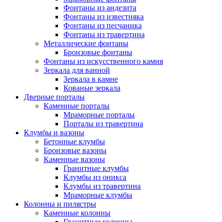
Фонтаны из андезита
Фонтаны из известняка
Фонтаны из песчаника
Фонтаны из травертина
Металлические фонтаны
Бронзовые фонтаны
Фонтаны из искусственного камня
Зеркала для ванной
Зеркала в камне
Кованые зеркала
Дверные порталы
Каменные порталы
Мраморные порталы
Порталы из травертина
Клумбы и вазоны
Бетонные клумбы
Бронзовые вазоны
Каменные вазоны
Гранитные клумбы
Клумбы из оникса
Клумбы из травертина
Мраморные клумбы
Колонны и пилястры
Каменные колонны
Гранитные колонны