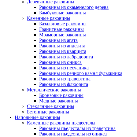
Деревянные раковины
Раковины из окаменелого дерева
Бамбуковые раковины
Каменные раковины
Базальтовые раковины
Гранитные раковины
Мраморные раковины
Раковины из агата
Раковины из андезита
Раковины из кварцита
Раковины из лабрадорита
Раковины из оникса
Раковины из песчаника
Раковины из речного камня булыжника
Раковины из травертина
Раковины из флюорита
Металлические раковины
Бронзовые раковины
Медные раковины
Стеклянные раковины
Бетонные раковины
Напольные раковины
Каменные раковины пьедесталы
Раковины пьедесталы из травертина
Раковины пьедесталы из оникса