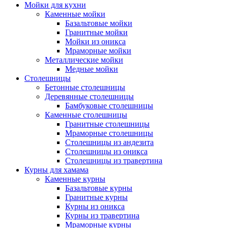
Мойки для кухни
Каменные мойки
Базальтовые мойки
Гранитные мойки
Мойки из оникса
Мраморные мойки
Металлические мойки
Медные мойки
Столешницы
Бетонные столешницы
Деревянные столешницы
Бамбуковые столешницы
Каменные столешницы
Гранитные столешницы
Мраморные столешницы
Столешницы из андезита
Столешницы из оникса
Столешницы из травертина
Курны для хамама
Каменные курны
Базальтовые курны
Гранитные курны
Курны из оникса
Курны из травертина
Мраморные курны