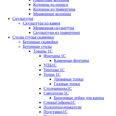
Колонны из оникса
Колонны из травертина
Мраморные колонны
Скульптура
Скульптура из камня
Мраморная скульптура
Скульптура из травертина
Столы стулья скамейки
Бетонные скамейки
Бетонные столы
Tовары 1C
Фонтаны 1C
Каменные фонтаны
УПБ1С
Унитазы 1С
Топки 1С
Дровяные топки
Газовые топки
Столешницы1С
Смесители 1С
Бронзовые лейки для ванны
СливыСифоны1С
Полотенцедержатели
Подставки1С