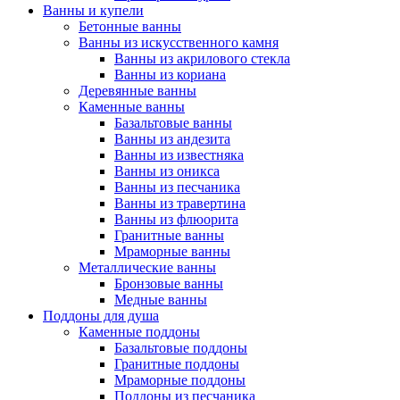
Ванны и купели
Бетонные ванны
Ванны из искусственного камня
Ванны из акрилового стекла
Ванны из кориана
Деревянные ванны
Каменные ванны
Базальтовые ванны
Ванны из андезита
Ванны из известняка
Ванны из оникса
Ванны из песчаника
Ванны из травертина
Ванны из флюорита
Гранитные ванны
Мраморные ванны
Металлические ванны
Бронзовые ванны
Медные ванны
Поддоны для душа
Каменные поддоны
Базальтовые поддоны
Гранитные поддоны
Мраморные поддоны
Поддоны из песчаника