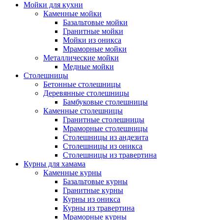
Мойки для кухни
Каменные мойки
Базальтовые мойки
Гранитные мойки
Мойки из оникса
Мраморные мойки
Металлические мойки
Медные мойки
Столешницы
Бетонные столешницы
Деревянные столешницы
Бамбуковые столешницы
Каменные столешницы
Гранитные столешницы
Мраморные столешницы
Столешницы из андезита
Столешницы из оникса
Столешницы из травертина
Курны для хамама
Каменные курны
Базальтовые курны
Гранитные курны
Курны из оникса
Курны из травертина
Мраморные курны