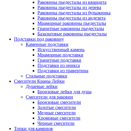
Раковины пьедесталы из кварцита
Раковины пьедесталы из дерева
Раковины пьедесталы из булыжника
Раковины пьедесталы из андезита
Мраморные раковины пьедесталы
Гранитные раковины пьедесталы
Базальтовые раковины пьедесталы
Подставки под раковину
Каменные подставки
Искусственный камень
Мраморные подставки
Гранитные подставки
Подставки из оникса
Подставки из травертина
Стальные подставки
Смесители Краны Лейки
Душевые лейки
Бронзовые лейки для душа
Смесители для раковин
Бронзовые смесители
Золотые смесители
Медные смесители
Хромовые смесители
Черные смесители
Топки для каминов