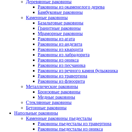
Деревянные раковины
Раковины из окаменелого дерева
Бамбуковые раковины
Каменные раковины
Базальтовые раковины
Гранитные раковины
Мраморные раковины
Раковины из агата
Раковины из андезита
Раковины из кварцита
Раковины из лабрадорита
Раковины из оникса
Раковины из песчаника
Раковины из речного камня булыжника
Раковины из травертина
Раковины из флюорита
Металлические раковины
Бронзовые раковины
Медные раковины
Стеклянные раковины
Бетонные раковины
Напольные раковины
Каменные раковины пьедесталы
Раковины пьедесталы из травертина
Раковины пьедесталы из оникса