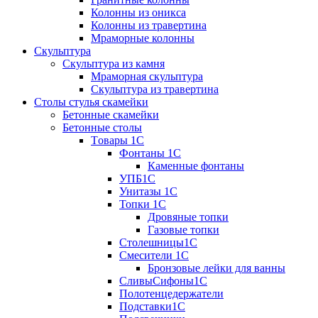
Колонны из оникса
Колонны из травертина
Мраморные колонны
Скульптура
Скульптура из камня
Мраморная скульптура
Скульптура из травертина
Столы стулья скамейки
Бетонные скамейки
Бетонные столы
Tовары 1C
Фонтаны 1C
Каменные фонтаны
УПБ1С
Унитазы 1С
Топки 1С
Дровяные топки
Газовые топки
Столешницы1С
Смесители 1С
Бронзовые лейки для ванны
СливыСифоны1С
Полотенцедержатели
Подставки1С