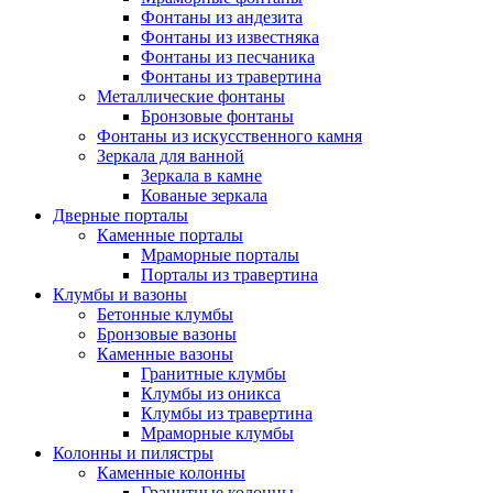
Фонтаны из андезита
Фонтаны из известняка
Фонтаны из песчаника
Фонтаны из травертина
Металлические фонтаны
Бронзовые фонтаны
Фонтаны из искусственного камня
Зеркала для ванной
Зеркала в камне
Кованые зеркала
Дверные порталы
Каменные порталы
Мраморные порталы
Порталы из травертина
Клумбы и вазоны
Бетонные клумбы
Бронзовые вазоны
Каменные вазоны
Гранитные клумбы
Клумбы из оникса
Клумбы из травертина
Мраморные клумбы
Колонны и пилястры
Каменные колонны
Гранитные колонны