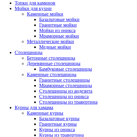
Топки для каминов
Мойки для кухни
Каменные мойки
Базальтовые мойки
Гранитные мойки
Мойки из оникса
Мраморные мойки
Металлические мойки
Медные мойки
Столешницы
Бетонные столешницы
Деревянные столешницы
Бамбуковые столешницы
Каменные столешницы
Гранитные столешницы
Мраморные столешницы
Столешницы из андезита
Столешницы из оникса
Столешницы из травертина
Курны для хамама
Каменные курны
Базальтовые курны
Гранитные курны
Курны из оникса
Курны из травертина