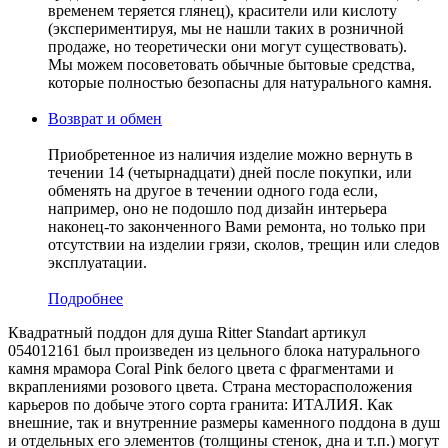
временем теряется глянец), красители или кислоту
(экспериментируя, мы не нашли таких в розничной
продаже, но теоретически они могут существовать).
Мы можем посоветовать обычные бытовые средства,
которые полностью безопасны для натурального камня.
Возврат и обмен
Приобретенное из наличия изделие можно вернуть в
течении 14 (четырнадцати) дней после покупки, или
обменять на другое в течении одного года если,
например, оно не подошло под дизайн интерьера
наконец-то законченного Вами ремонта, но только при
отсутствии на изделии грязи, сколов, трещин или следов
эксплуатации.
Подробнее
Квадратный поддон для душа Ritter Standart артикул
054012161 был произведен из цельного блока натурального
камня мрамора Coral Pink белого цвета с фрагментами и
вкраплениями розового цвета. Страна месторасположения
карьеров по добыче этого сорта гранита: ИТАЛИЯ. Как
внешние, так и внутренние размеры каменного поддона в душ
и отдельных его элементов (толщины стенок, дна и т.п.) могут