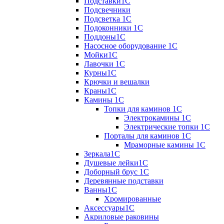
Подставки1С
Подсвечники
Подсветка 1С
Подоконники 1С
Поддоны1С
Насосное оборудование 1С
Мойки1С
Лавочки 1С
Курны1С
Крючки и вешалки
Краны1С
Камины 1C
Топки для каминов 1C
Электрокамины 1С
Электрические топки 1C
Порталы для каминов 1С
Мраморные камины 1C
Зеркала1С
Душевые лейки1С
Доборный брус 1С
Деревянные подставки
Ванны1С
Хромированные
Аксессуары1С
Акриловые раковины