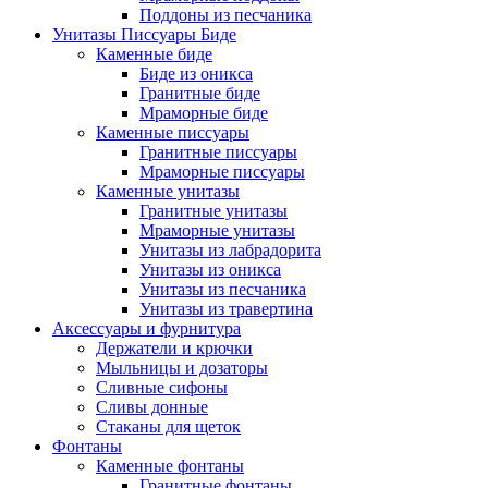
Поддоны из песчаника
Унитазы Писсуары Биде
Каменные биде
Биде из оникса
Гранитные биде
Мраморные биде
Каменные писсуары
Гранитные писсуары
Мраморные писсуары
Каменные унитазы
Гранитные унитазы
Мраморные унитазы
Унитазы из лабрадорита
Унитазы из оникса
Унитазы из песчаника
Унитазы из травертина
Аксессуары и фурнитура
Держатели и крючки
Мыльницы и дозаторы
Сливные сифоны
Сливы донные
Стаканы для щеток
Фонтаны
Каменные фонтаны
Гранитные фонтаны