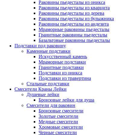
Раковины пьедесталы из оникса
Раковины пьедесталы из кварцита
Раковины пьедесталы из дерева
Раковины пьедесталы из булыжника
Раковины пьедесталы из андезита
Мраморные раковины пьедесталы
Гранитные раковины пьедесталы
Базальтовые раковины пьедесталы
Подставки под раковину
Каменные подставки
Искусственный камень
Мраморные подставки
Гранитные подставки
Подставки из оникса
Подставки из травертина
Стальные подставки
Смесители Краны Лейки
Душевые лейки
Бронзовые лейки для душа
Смесители для раковин
Бронзовые смесители
Золотые смесители
Медные смесители
Хромовые смесители
Черные смесители