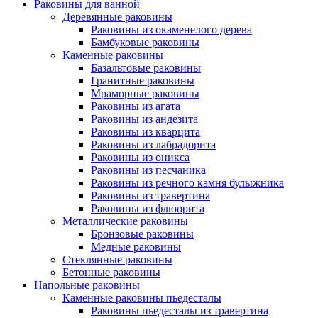
Раковины для ванной
Деревянные раковины
Раковины из окаменелого дерева
Бамбуковые раковины
Каменные раковины
Базальтовые раковины
Гранитные раковины
Мраморные раковины
Раковины из агата
Раковины из андезита
Раковины из кварцита
Раковины из лабрадорита
Раковины из оникса
Раковины из песчаника
Раковины из речного камня булыжника
Раковины из травертина
Раковины из флюорита
Металлические раковины
Бронзовые раковины
Медные раковины
Стеклянные раковины
Бетонные раковины
Напольные раковины
Каменные раковины пьедесталы
Раковины пьедесталы из травертина