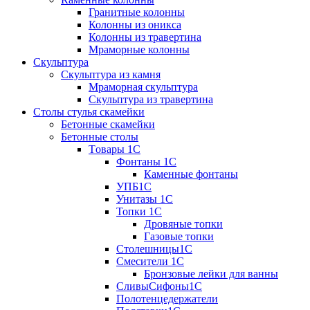
Гранитные колонны
Колонны из оникса
Колонны из травертина
Мраморные колонны
Скульптура
Скульптура из камня
Мраморная скульптура
Скульптура из травертина
Столы стулья скамейки
Бетонные скамейки
Бетонные столы
Tовары 1C
Фонтаны 1C
Каменные фонтаны
УПБ1С
Унитазы 1С
Топки 1С
Дровяные топки
Газовые топки
Столешницы1С
Смесители 1С
Бронзовые лейки для ванны
СливыСифоны1С
Полотенцедержатели