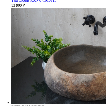
Tala Clouds Rock 071010311
53 900
₽