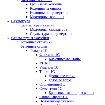
Гранитные колонны
Колонны из оникса
Колонны из травертина
Мраморные колонны
Скульптура
Скульптура из камня
Мраморная скульптура
Скульптура из травертина
Столы стулья скамейки
Бетонные скамейки
Бетонные столы
Tовары 1C
Фонтаны 1C
Каменные фонтаны
УПБ1С
Унитазы 1С
Топки 1С
Дровяные топки
Газовые топки
Столешницы1С
Смесители 1С
Бронзовые лейки для ванны
СливыСифоны1С
Полотенцедержатели