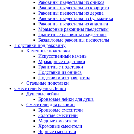
Раковины пьедесталы из оникса
Раковины пьедесталы из кварцита
Раковины пьедесталы из дерева
Раковины пьедесталы из булыжника
Раковины пьедесталы из андезита
Мраморные раковины пьедесталы
Гранитные раковины пьедесталы
Базальтовые раковины пьедесталы
Подставки под раковину
Каменные подставки
Искусственный камень
Мраморные подставки
Гранитные подставки
Подставки из оникса
Подставки из травертина
Стальные подставки
Смесители Краны Лейки
Душевые лейки
Бронзовые лейки для душа
Смесители для раковин
Бронзовые смесители
Золотые смесители
Медные смесители
Хромовые смесители
Черные смесители