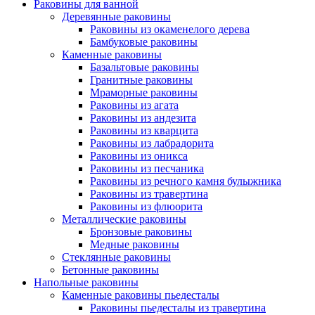
Раковины для ванной
Деревянные раковины
Раковины из окаменелого дерева
Бамбуковые раковины
Каменные раковины
Базальтовые раковины
Гранитные раковины
Мраморные раковины
Раковины из агата
Раковины из андезита
Раковины из кварцита
Раковины из лабрадорита
Раковины из оникса
Раковины из песчаника
Раковины из речного камня булыжника
Раковины из травертина
Раковины из флюорита
Металлические раковины
Бронзовые раковины
Медные раковины
Стеклянные раковины
Бетонные раковины
Напольные раковины
Каменные раковины пьедесталы
Раковины пьедесталы из травертина