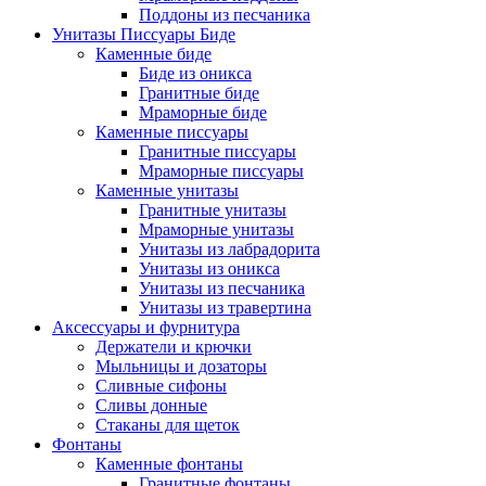
Поддоны из песчаника
Унитазы Писсуары Биде
Каменные биде
Биде из оникса
Гранитные биде
Мраморные биде
Каменные писсуары
Гранитные писсуары
Мраморные писсуары
Каменные унитазы
Гранитные унитазы
Мраморные унитазы
Унитазы из лабрадорита
Унитазы из оникса
Унитазы из песчаника
Унитазы из травертина
Аксессуары и фурнитура
Держатели и крючки
Мыльницы и дозаторы
Сливные сифоны
Сливы донные
Стаканы для щеток
Фонтаны
Каменные фонтаны
Гранитные фонтаны