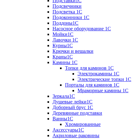
Подставки1С
Подсвечники
Подсветка 1С
Подоконники 1С
Поддоны1С
Насосное оборудование 1С
Мойки1С
Лавочки 1С
Курны1С
Крючки и вешалки
Краны1С
Камины 1C
Топки для каминов 1C
Электрокамины 1С
Электрические топки 1C
Порталы для каминов 1С
Мраморные камины 1C
Зеркала1С
Душевые лейки1С
Доборный брус 1С
Деревянные подставки
Ванны1С
Хромированные
Аксессуары1С
Акриловые раковины