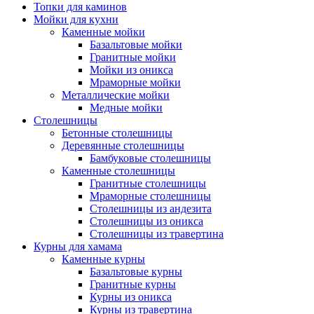
Топки для каминов
Мойки для кухни
Каменные мойки
Базальтовые мойки
Гранитные мойки
Мойки из оникса
Мраморные мойки
Металлические мойки
Медные мойки
Столешницы
Бетонные столешницы
Деревянные столешницы
Бамбуковые столешницы
Каменные столешницы
Гранитные столешницы
Мраморные столешницы
Столешницы из андезита
Столешницы из оникса
Столешницы из травертина
Курны для хамама
Каменные курны
Базальтовые курны
Гранитные курны
Курны из оникса
Курны из травертина