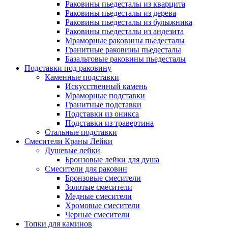
Раковины пьедесталы из кварцита
Раковины пьедесталы из дерева
Раковины пьедесталы из булыжника
Раковины пьедесталы из андезита
Мраморные раковины пьедесталы
Гранитные раковины пьедесталы
Базальтовые раковины пьедесталы
Подставки под раковину
Каменные подставки
Искусственный камень
Мраморные подставки
Гранитные подставки
Подставки из оникса
Подставки из травертина
Стальные подставки
Смесители Краны Лейки
Душевые лейки
Бронзовые лейки для душа
Смесители для раковин
Бронзовые смесители
Золотые смесители
Медные смесители
Хромовые смесители
Черные смесители
Топки для каминов