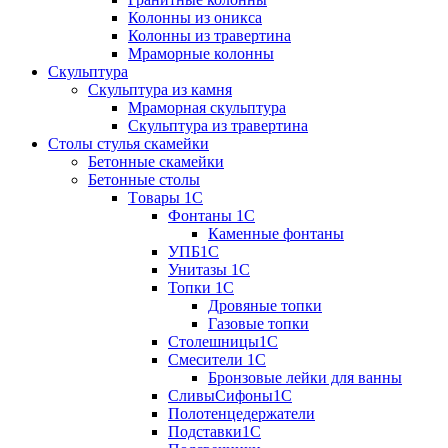
Колонны из оникса
Колонны из травертина
Мраморные колонны
Скульптура
Скульптура из камня
Мраморная скульптура
Скульптура из травертина
Столы стулья скамейки
Бетонные скамейки
Бетонные столы
Tовары 1C
Фонтаны 1C
Каменные фонтаны
УПБ1С
Унитазы 1С
Топки 1С
Дровяные топки
Газовые топки
Столешницы1С
Смесители 1С
Бронзовые лейки для ванны
СливыСифоны1С
Полотенцедержатели
Подставки1С