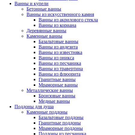
Ванны и купели
Бетонные ванны
Ванны из искусственного камня
Ванны из акрилового стекла
Ванны из кориана
Деревянные ванны
Каменные ванны
Базальтовые ванны
Ванны из андезита
Ванны из известняка
Ванны из оникса
Ванны из песчаника
Ванны из травертина
Ванны из флюорита
Гранитные ванны
Мраморные ванны
Металлические ванны
Бронзовые ванны
Медные ванны
Поддоны для душа
Каменные поддоны
Базальтовые поддоны
Гранитные поддоны
Мраморные поддоны
Поддоны из песчаника