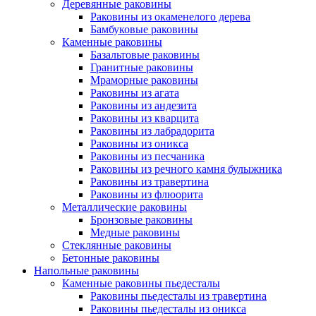
Деревянные раковины
Раковины из окаменелого дерева
Бамбуковые раковины
Каменные раковины
Базальтовые раковины
Гранитные раковины
Мраморные раковины
Раковины из агата
Раковины из андезита
Раковины из кварцита
Раковины из лабрадорита
Раковины из оникса
Раковины из песчаника
Раковины из речного камня булыжника
Раковины из травертина
Раковины из флюорита
Металлические раковины
Бронзовые раковины
Медные раковины
Стеклянные раковины
Бетонные раковины
Напольные раковины
Каменные раковины пьедесталы
Раковины пьедесталы из травертина
Раковины пьедесталы из оникса