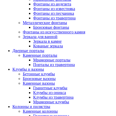
Фонтаны из андезита
Фонтаны из известняка
Фонтаны из песчаника
Фонтаны из травертина
Металлические фонтаны
Бронзовые фонтаны
Фонтаны из искусственного камня
Зеркала для ванной
Зеркала в камне
Кованые зеркала
Дверные порталы
Каменные порталы
Мраморные порталы
Порталы из травертина
Клумбы и вазоны
Бетонные клумбы
Бронзовые вазоны
Каменные вазоны
Гранитные клумбы
Клумбы из оникса
Клумбы из травертина
Мраморные клумбы
Колонны и пилястры
Каменные колонны
Гранитные колонны