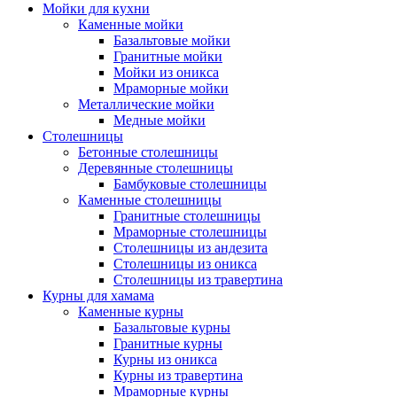
Мойки для кухни
Каменные мойки
Базальтовые мойки
Гранитные мойки
Мойки из оникса
Мраморные мойки
Металлические мойки
Медные мойки
Столешницы
Бетонные столешницы
Деревянные столешницы
Бамбуковые столешницы
Каменные столешницы
Гранитные столешницы
Мраморные столешницы
Столешницы из андезита
Столешницы из оникса
Столешницы из травертина
Курны для хамама
Каменные курны
Базальтовые курны
Гранитные курны
Курны из оникса
Курны из травертина
Мраморные курны