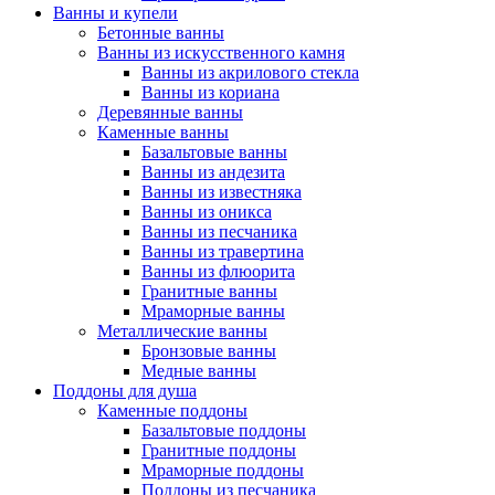
Ванны и купели
Бетонные ванны
Ванны из искусственного камня
Ванны из акрилового стекла
Ванны из кориана
Деревянные ванны
Каменные ванны
Базальтовые ванны
Ванны из андезита
Ванны из известняка
Ванны из оникса
Ванны из песчаника
Ванны из травертина
Ванны из флюорита
Гранитные ванны
Мраморные ванны
Металлические ванны
Бронзовые ванны
Медные ванны
Поддоны для душа
Каменные поддоны
Базальтовые поддоны
Гранитные поддоны
Мраморные поддоны
Поддоны из песчаника