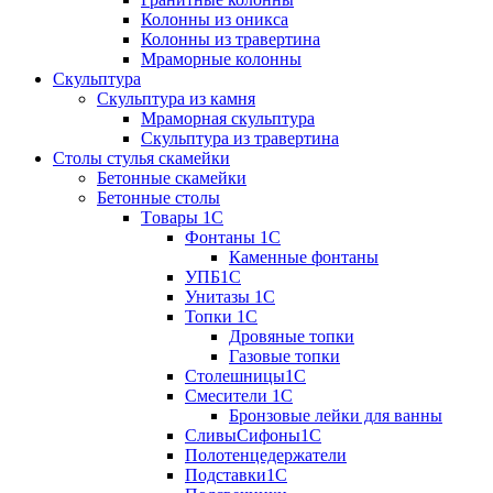
Колонны из оникса
Колонны из травертина
Мраморные колонны
Скульптура
Скульптура из камня
Мраморная скульптура
Скульптура из травертина
Столы стулья скамейки
Бетонные скамейки
Бетонные столы
Tовары 1C
Фонтаны 1C
Каменные фонтаны
УПБ1С
Унитазы 1С
Топки 1С
Дровяные топки
Газовые топки
Столешницы1С
Смесители 1С
Бронзовые лейки для ванны
СливыСифоны1С
Полотенцедержатели
Подставки1С