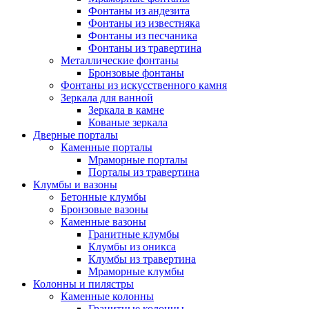
Фонтаны из андезита
Фонтаны из известняка
Фонтаны из песчаника
Фонтаны из травертина
Металлические фонтаны
Бронзовые фонтаны
Фонтаны из искусственного камня
Зеркала для ванной
Зеркала в камне
Кованые зеркала
Дверные порталы
Каменные порталы
Мраморные порталы
Порталы из травертина
Клумбы и вазоны
Бетонные клумбы
Бронзовые вазоны
Каменные вазоны
Гранитные клумбы
Клумбы из оникса
Клумбы из травертина
Мраморные клумбы
Колонны и пилястры
Каменные колонны
Гранитные колонны