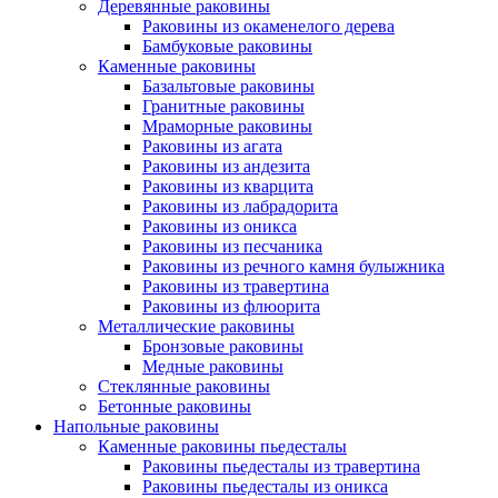
Деревянные раковины
Раковины из окаменелого дерева
Бамбуковые раковины
Каменные раковины
Базальтовые раковины
Гранитные раковины
Мраморные раковины
Раковины из агата
Раковины из андезита
Раковины из кварцита
Раковины из лабрадорита
Раковины из оникса
Раковины из песчаника
Раковины из речного камня булыжника
Раковины из травертина
Раковины из флюорита
Металлические раковины
Бронзовые раковины
Медные раковины
Стеклянные раковины
Бетонные раковины
Напольные раковины
Каменные раковины пьедесталы
Раковины пьедесталы из травертина
Раковины пьедесталы из оникса