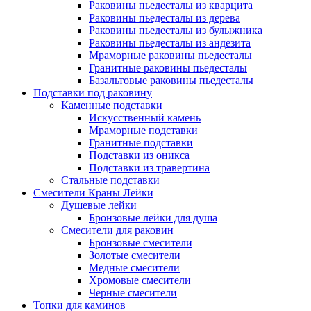
Раковины пьедесталы из кварцита
Раковины пьедесталы из дерева
Раковины пьедесталы из булыжника
Раковины пьедесталы из андезита
Мраморные раковины пьедесталы
Гранитные раковины пьедесталы
Базальтовые раковины пьедесталы
Подставки под раковину
Каменные подставки
Искусственный камень
Мраморные подставки
Гранитные подставки
Подставки из оникса
Подставки из травертина
Стальные подставки
Смесители Краны Лейки
Душевые лейки
Бронзовые лейки для душа
Смесители для раковин
Бронзовые смесители
Золотые смесители
Медные смесители
Хромовые смесители
Черные смесители
Топки для каминов