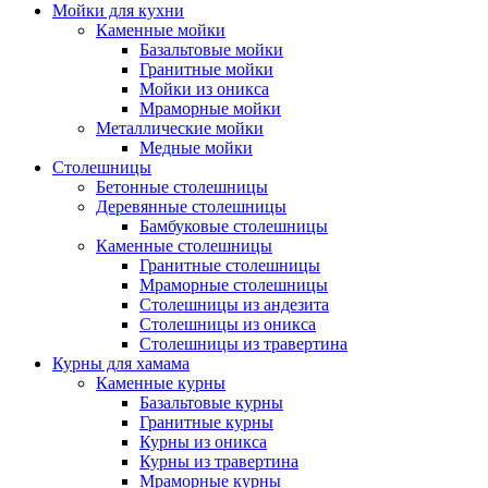
Мойки для кухни
Каменные мойки
Базальтовые мойки
Гранитные мойки
Мойки из оникса
Мраморные мойки
Металлические мойки
Медные мойки
Столешницы
Бетонные столешницы
Деревянные столешницы
Бамбуковые столешницы
Каменные столешницы
Гранитные столешницы
Мраморные столешницы
Столешницы из андезита
Столешницы из оникса
Столешницы из травертина
Курны для хамама
Каменные курны
Базальтовые курны
Гранитные курны
Курны из оникса
Курны из травертина
Мраморные курны